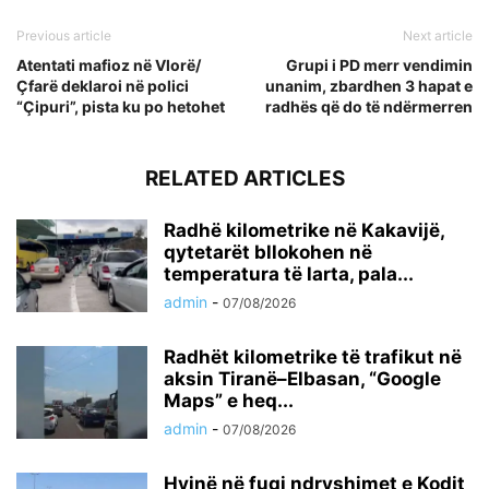
Previous article
Next article
Atentati mafioz në Vlorë/
Grupi i PD merr vendimin
Çfarë deklaroi në polici
unanim, zbardhen 3 hapat e
“Çipuri”, pista ku po hetohet
radhës që do të ndërmerren
RELATED ARTICLES
Radhë kilometrike në Kakavijë,
qytetarët bllokohen në
temperatura të larta, pala...
admin
-
07/08/2026
Radhët kilometrike të trafikut në
aksin Tiranë–Elbasan, “Google
Maps” e heq...
admin
-
07/08/2026
Hyjnë në fuqi ndryshimet e Kodit