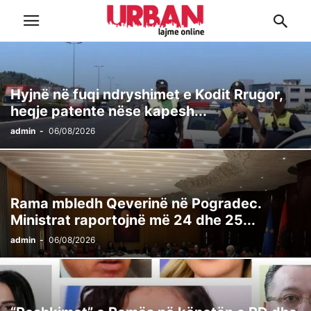
Hyjnë në fuqi ndryshimet e Kodit Rrugor,
heqje patente nëse kapesh...
admin
-
06/08/2026
Rama mbledh Qeverinë në Pogradec.
Ministrat raportojnë më 24 dhe 25...
admin
-
06/08/2026