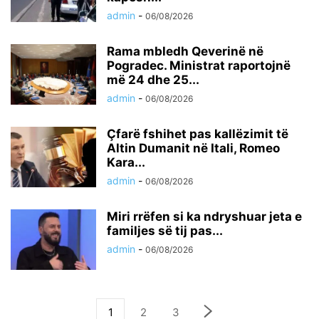
admin
-
06/08/2026
Rama mbledh Qeverinë në
Pogradec. Ministrat raportojnë
më 24 dhe 25...
admin
-
06/08/2026
Çfarë fshihet pas kallëzimit të
Altin Dumanit në Itali, Romeo
Kara...
admin
-
06/08/2026
Miri rrëfen si ka ndryshuar jeta e
familjes së tij pas...
admin
-
06/08/2026
1
2
3