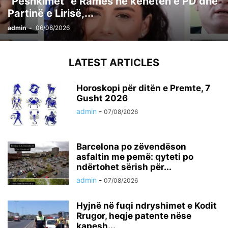
“Peshkimet” e Ramës në kënetën e PD dhe
Partinë e Lirisë,...
admin
-
06/08/2026
LATEST ARTICLES
Horoskopi për ditën e Premte, 7
Gusht 2026
admin
-
07/08/2026
Barcelona po zëvendëson
asfaltin me pemë: qyteti po
ndërtohet sërish për...
admin
-
07/08/2026
Hyjnë në fuqi ndryshimet e Kodit
Rrugor, heqje patente nëse
kapesh...