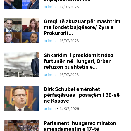
admin
-
17/07/2026
Greqi, të akuzuar për mashtrim
me fondet bujqësore/ Zyra e
Prokurorit...
admin
-
16/07/2026
Shkarkimi i presidentit ndez
furtunën në Hungari, Orban
refuzon pushtetin e...
admin
-
16/07/2026
Dirk Schubel emërohet
përfaqësues i posaçëm i BE-së
në Kosovë
admin
-
14/07/2026
Parlamenti hungarez miraton
amendamentin e 17-të