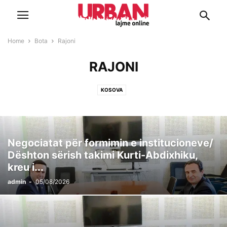
Home
Bota
Rajoni
RAJONI
KOSOVA
Negociatat për formimin e institucioneve/
Dështon sërish takimi Kurti-Abdixhiku,
kreu i...
admin
-
05/08/2026