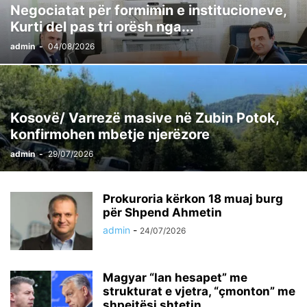
Negociatat për formimin e institucioneve,
Kurti del pas tri orësh nga...
admin
-
04/08/2026
Kosovë/ Varrezë masive në Zubin Potok,
konfirmohen mbetje njerëzore
admin
-
29/07/2026
Prokuroria kërkon 18 muaj burg
për Shpend Ahmetin
admin
-
24/07/2026
Magyar “lan hesapet” me
strukturat e vjetra, “çmonton” me
shpejtësi shtetin...