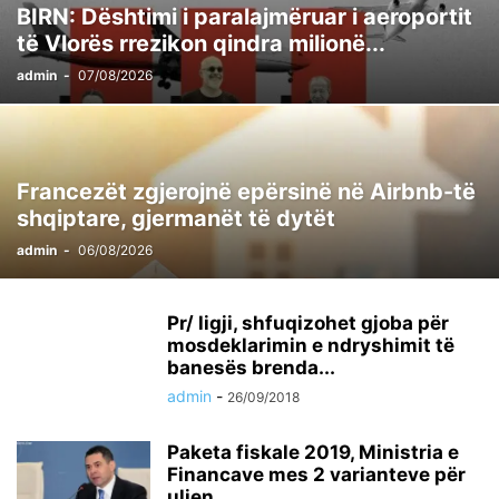
BIRN: Dështimi i paralajmëruar i aeroportit
të Vlorës rrezikon qindra milionë...
admin
-
07/08/2026
Francezët zgjerojnë epërsinë në Airbnb-të
shqiptare, gjermanët të dytët
admin
-
06/08/2026
Pr/ ligji, shfuqizohet gjoba për
mosdeklarimin e ndryshimit të
banesës brenda...
admin
-
26/09/2018
Paketa fiskale 2019, Ministria e
Financave mes 2 varianteve për
uljen...