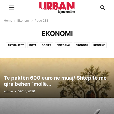
Home
Ekonomi
Page 283
EKONOMI
AKTUALITET
BOTA
DOSIER
EDITORIAL
EKONOMI
KRONIKE
KULTURE
LIFESTYLE
POLITIKE
SOCIALE
SPORT
Të paktën 600 euro në muaj/ Shtëpitë me
qira bëhen “mollë...
admin
-
09/08/2026