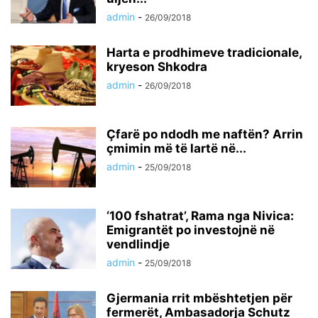
admin
-
26/09/2018
Harta e prodhimeve tradicionale,
kryeson Shkodra
admin
-
26/09/2018
Çfarë po ndodh me naftën? Arrin
çmimin më të lartë në...
admin
-
25/09/2018
‘100 fshatrat’, Rama nga Nivica:
Emigrantët po investojnë në
vendlindje
admin
-
25/09/2018
Gjermania rrit mbështetjen për
fermerët, Ambasadorja Schutz