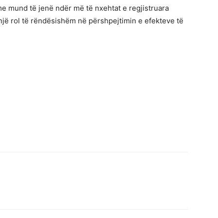
me mund të jenë ndër më të nxehtat e regjistruara
 një rol të rëndësishëm në përshpejtimin e efekteve të