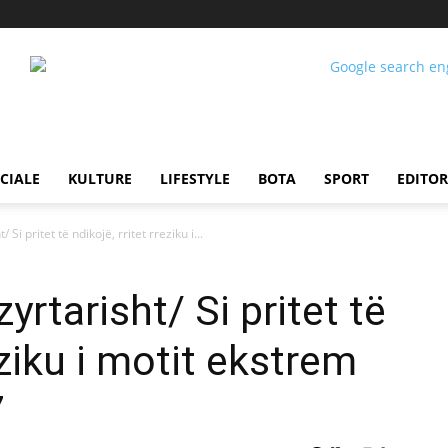
CIALE
KULTURE
LIFESTYLE
BOTA
SPORT
EDITOR
/ Si pritet të ndikojë, rritet rreziku i...
zyrtarisht/ Si pritet të
eziku i motit ekstrem
7