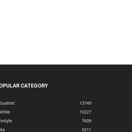
OPULAR CATEGORY
tualitet
13749
litike
10227
festyle
7609
ota
5511