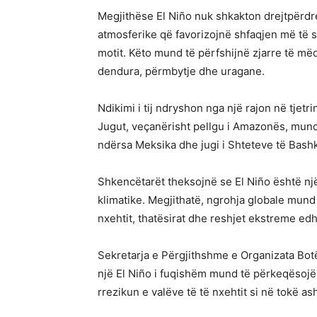
Megjithëse El Niño nuk shkakton drejtpërdrej
atmosferike që favorizojnë shfaqjen më të
motit. Këto mund të përfshijnë zjarre të mëd
dendura, përmbytje dhe uragane.
Ndikimi i tij ndryshon nga një rajon në tjetr
Jugut, veçanërisht pellgu i Amazonës, mund
ndërsa Meksika dhe jugi i Shteteve të Bash
Shkencëtarët theksojnë se El Niño është n
klimatike. Megjithatë, ngrohja globale mund t
nxehtit, thatësirat dhe reshjet ekstreme edh
Sekretarja e Përgjithshme e Organizata Bot
një El Niño i fuqishëm mund të përkeqësojë t
rrezikun e valëve të të nxehtit si në tokë a