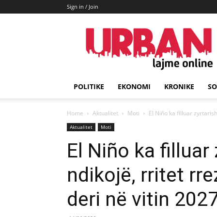
Sign in / Join
URBAN
Lajme
POLITIKE
EKONOMI
KRONIKE
SO
Home
Aktualitet
Moti
El Niño ka filluar zyrtarisht
Aktualitet
Moti
El Niño ka filluar 
ndikojë, rritet rr
deri në vitin 202