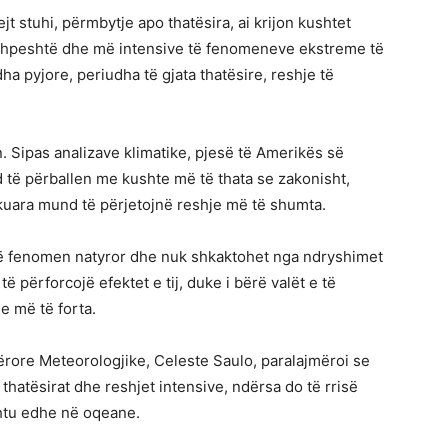
t stuhi, përmbytje apo thatësira, ai krijon kushtet
 shpeshtë dhe më intensive të fenomeneve ekstreme të
ha pyjore, periudha të gjata thatësire, reshje të
in. Sipas analizave klimatike, pjesë të Amerikës së
 të përballen me kushte më të thata se zakonisht,
kuara mund të përjetojnë reshje më të shumta.
jë fenomen natyror dhe nuk shkaktohet nga ndryshimet
ë përforcojë efektet e tij, duke i bërë valët e të
e më të forta.
ërore Meteorologjike, Celeste Saulo, paralajmëroi se
hatësirat dhe reshjet intensive, ndërsa do të rrisë
shtu edhe në oqeane.