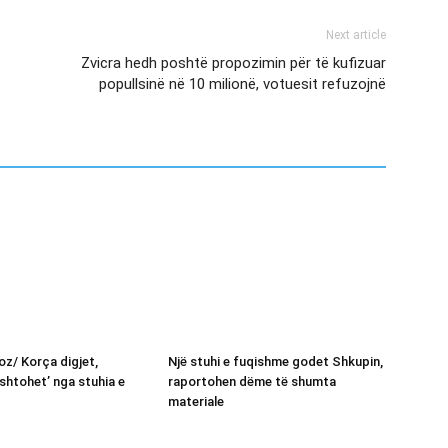
Next article
Zvicra hedh poshtë propozimin për të kufizuar
popullsinë në 10 milionë, votuesit refuzojnë
oz/ Korça digjet,
Një stuhi e fuqishme godet Shkupin,
ushtohet’ nga stuhia e
raportohen dëme të shumta
materiale