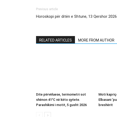
Previous article
Horoskopi për ditën e Shtune, 13 Qershor 2026
RELATED ARTICLES
MORE FROM AUTHOR
Dite përvëluese, termometri sot
Moti kapriç
shënon 41°C në këto qytete.
Elbasani ‘p
Parashikimi i motit, 5 gusht 2026
breshërit