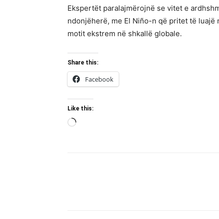
Ekspertët paralajmërojnë se vitet e ardhsh
ndonjëherë, me El Niño-n që pritet të luajë
motit ekstrem në shkallë globale.
Share this:
Facebook
Like this:
Loading…