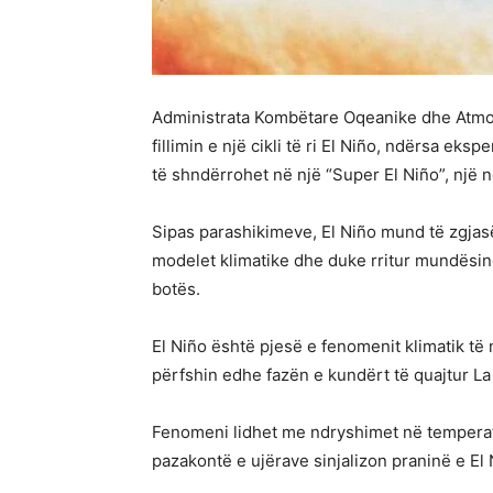
Administrata Kombëtare Oqeanike dhe Atmos
fillimin e një cikli të ri El Niño, ndërsa e
të shndërrohet në një “Super El Niño”, një ng
Sipas parashikimeve, El Niño mund të zgjasë 
modelet klimatike dhe duke rritur mundësin
botës.
El Niño është pjesë e fenomenit klimatik të 
përfshin edhe fazën e kundërt të quajtur La
Fenomeni lidhet me ndryshimet në temperat
pazakontë e ujërave sinjalizon praninë e El 