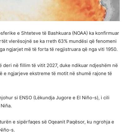
ferike e Shteteve të Bashkuara (NOAA) ka konfirmuar
kspertët vlerësojnë se ka rreth 63% mundësi që fenomeni
a ngjarjet më të forta të regjistruara që nga viti 1950.
deri në fillim të vitit 2027, duke ndikuar ndjeshëm në
ë e ngjarjeve ekstreme të motit në shumë rajone të
njohur si ENSO (Lëkundja Jugore e El Niño-s), i cili
 Niña.
urën e sipërfaqes së Oqeanit Paqësor, ku ngrohja e
Niño-s.