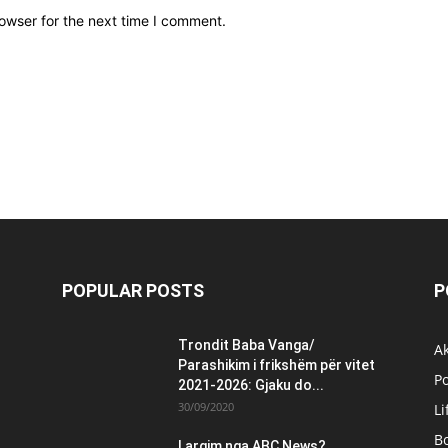
owser for the next time I comment.
POPULAR POSTS
P
Trondit Baba Vanga/
Ak
Parashikim i frikshëm për vitet
Po
2021-2026: Gjaku do...
30/09/2020
Li
B
Largim nga ABC News?