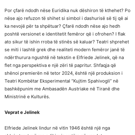
Por çfarë ndodh nëse Euridika nuk dëshiron të kthehet? Po
nëse ajo refuzon të shihet si simbol i dashurisë së tij që ai
ka nevojë për ta shpëtuar? Çfarë ndodh nëse ajo hedh
poshtë versionet e identitetit femëror që i ofrohen? I flak
ato sikur të ishin rroba të stinës së kaluar? Teatri shprehet
se miti i lashtë grek dhe realiteti modern femëror janë të
ndërthurura ngushtë në tekstin e Elfriede Jelinek, që na
flet nga perspektiva e një zëri të papritur. Shfaqja që
shënoi premierën në tetor 2024, është një produksion i
Teatri Kombëtar Eksperimental “Kujtim Spahivogli” në
bashkëpunim me Ambasadën Austriake në Tiranë dhe
Ministrinë e Kulturës.
Veprat e Jelinek
Elfriede Jelinek lindur në vitin 1946 është një nga