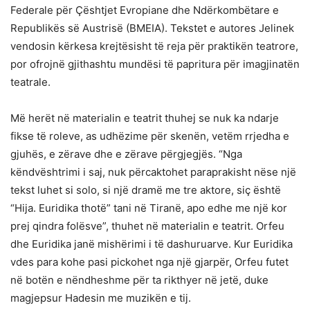
Federale për Çështjet Evropiane dhe Ndërkombëtare e
Republikës së Austrisë (BMEIA). Tekstet e autores Jelinek
vendosin kërkesa krejtësisht të reja për praktikën teatrore,
por ofrojnë gjithashtu mundësi të papritura për imagjinatën
teatrale.
Më herët në materialin e teatrit thuhej se nuk ka ndarje
fikse të roleve, as udhëzime për skenën, vetëm rrjedha e
gjuhës, e zërave dhe e zërave përgjegjës. “Nga
këndvështrimi i saj, nuk përcaktohet paraprakisht nëse një
tekst luhet si solo, si një dramë me tre aktore, siç është
“Hija. Euridika thotë” tani në Tiranë, apo edhe me një kor
prej qindra folësve”, thuhet në materialin e teatrit. Orfeu
dhe Euridika janë mishërimi i të dashuruarve. Kur Euridika
vdes para kohe pasi pickohet nga një gjarpër, Orfeu futet
në botën e nëndheshme për ta rikthyer në jetë, duke
magjepsur Hadesin me muzikën e tij.