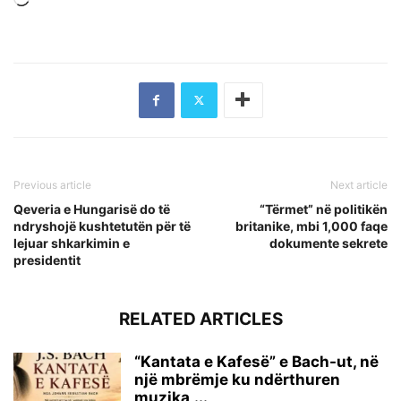
Loading…
Previous article
Next article
Qeveria e Hungarisë do të
“Tërmet” në politikën
ndryshojë kushtetutën për të
britanike, mbi 1,000 faqe
lejuar shkarkimin e
dokumente sekrete
presidentit
RELATED ARTICLES
“Kantata e Kafesë” e Bach-ut, në
një mbrëmje ku ndërthuren
muzika,...