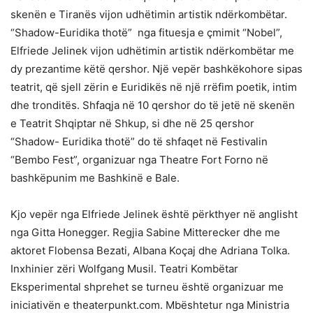
skenën e Tiranës vijon udhëtimin artistik ndërkombëtar.
“Shadow-Euridika thotë” nga fituesja e çmimit “Nobel”,
Elfriede Jelinek vijon udhëtimin artistik ndërkombëtar me
dy prezantime këtë qershor. Një vepër bashkëkohore sipas
teatrit, që sjell zërin e Euridikës në një rrëfim poetik, intim
dhe tronditës. Shfaqja në 10 qershor do të jetë në skenën
e Teatrit Shqiptar në Shkup, si dhe në 25 qershor
“Shadow- Euridika thotë” do të shfaqet në Festivalin
“Bembo Fest”, organizuar nga Theatre Fort Forno në
bashkëpunim me Bashkinë e Bale.
Kjo vepër nga Elfriede Jelinek është përkthyer në anglisht
nga Gitta Honegger. Regjia Sabine Mitterecker dhe me
aktoret Flobensa Bezati, Albana Koçaj dhe Adriana Tolka.
Inxhinier zëri Wolfgang Musil. Teatri Kombëtar
Eksperimental shprehet se turneu është organizuar me
iniciativën e theaterpunkt.com. Mbështetur nga Ministria