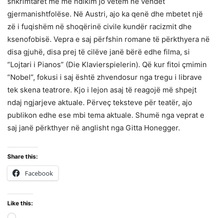
shkrimtaret më me ndikim jo vetëm në vendet
gjermanishtfolëse. Në Austri, ajo ka qenë dhe mbetet një
zë i fuqishëm në shoqërinë civile kundër racizmit dhe
ksenofobisë. Vepra e saj përfshin romane të përkthyera në
disa gjuhë, disa prej të cilëve janë bërë edhe filma, si
“Lojtari i Pianos” (Die Klavierspielerin). Që kur fitoi çmimin
“Nobel”, fokusi i saj është zhvendosur nga tregu i librave
tek skena teatrore. Kjo i lejon asaj të reagojë më shpejt
ndaj ngjarjeve aktuale. Përveç teksteve për teatër, ajo
publikon edhe ese mbi tema aktuale. Shumë nga veprat e
saj janë përkthyer në anglisht nga Gitta Honegger.
Share this:
Facebook
Like this: