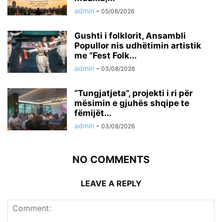
admin
-
05/08/2026
Gushti i folklorit, Ansambli
Popullor nis udhëtimin artistik
me “Fest Folk...
admin
-
03/08/2026
“Tungjatjeta”, projekti i ri për
mësimin e gjuhës shqipe te
fëmijët...
admin
-
03/08/2026
NO COMMENTS
LEAVE A REPLY