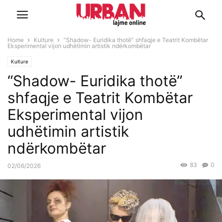
Home
Kulture
“Shadow- Euridika thotë” shfaqje e Teatrit Kombëtar
Eksperimental vijon udhëtimin artistik ndërkombëtar
Kulture
“Shadow- Euridika thotë”
shfaqje e Teatrit Kombëtar
Eksperimental vijon
udhëtimin artistik
ndërkombëtar
83
0
02/06/2026