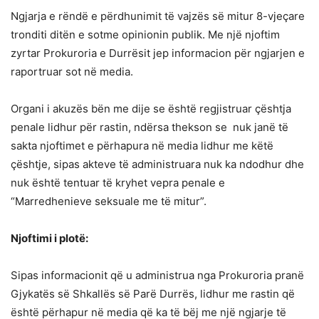
Ngjarja e rëndë e përdhunimit të vajzës së mitur 8-vjeçare
tronditi ditën e sotme opinionin publik. Me një njoftim
zyrtar Prokuroria e Durrësit jep informacion për ngjarjen e
raportruar sot në media.
Organi i akuzës bën me dije se është regjistruar çështja
penale lidhur për rastin, ndërsa thekson se nuk janë të
sakta njoftimet e përhapura në media lidhur me këtë
çështje, sipas akteve të administruara nuk ka ndodhur dhe
nuk është tentuar të kryhet vepra penale e
“Marredhenieve seksuale me të mitur”.
Njoftimi i plotë:
Sipas informacionit që u administrua nga Prokuroria pranë
Gjykatës së Shkallës së Parë Durrës, lidhur me rastin që
është përhapur në media që ka të bëj me një ngjarje të