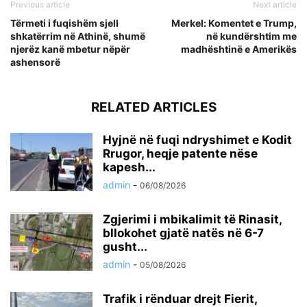
Previous article
Next article
Tërmeti i fuqishëm sjell
Merkel: Komentet e Trump,
shkatërrim në Athinë, shumë
në kundërshtim me
njerëz kanë mbetur nëpër
madhështinë e Amerikës
ashensorë
RELATED ARTICLES
Hyjnë në fuqi ndryshimet e Kodit
Rrugor, heqje patente nëse
kapesh...
admin
-
06/08/2026
Zgjerimi i mbikalimit të Rinasit,
bllokohet gjatë natës në 6-7
gusht...
admin
-
05/08/2026
Trafik i rënduar drejt Fierit,