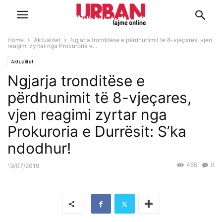
Home
Aktualitet
Ngjarja tronditëse e përdhunimit të 8-vjeçares, vjen
reagimi zyrtar nga Prokuroria e...
Aktualitet
Ngjarja tronditëse e
përdhunimit të 8-vjeçares,
vjen reagimi zyrtar nga
Prokuroria e Durrësit: S’ka
ndodhur!
465
0
19/07/2019