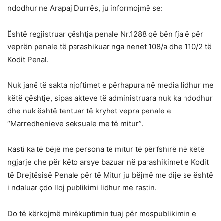
ndodhur ne Arapaj Durrës, ju informojmë se:
Është regjistruar çështja penale Nr.1288 që bën fjalë për
veprën penale të parashikuar nga nenet 108/a dhe 110/2 të
Kodit Penal.
Nuk janë të sakta njoftimet e përhapura në media lidhur me
këtë çështje, sipas akteve të administruara nuk ka ndodhur
dhe nuk është tentuar të kryhet vepra penale e
“Marredhenieve seksuale me të mitur”.
Rasti ka të bëjë me persona të mitur të përfshirë në këtë
ngjarje dhe për këto arsye bazuar në parashikimet e Kodit
të Drejtësisë Penale për të Mitur ju bëjmë me dije se është
i ndaluar çdo lloj publikimi lidhur me rastin.
Do të kërkojmë mirëkuptimin tuaj për mospublikimin e