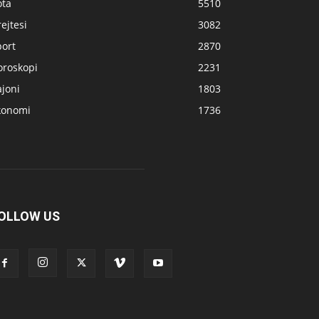
ota
5510
ejtesi
3082
port
2870
oroskopi
2231
joni
1803
konomi
1736
OLLOW US