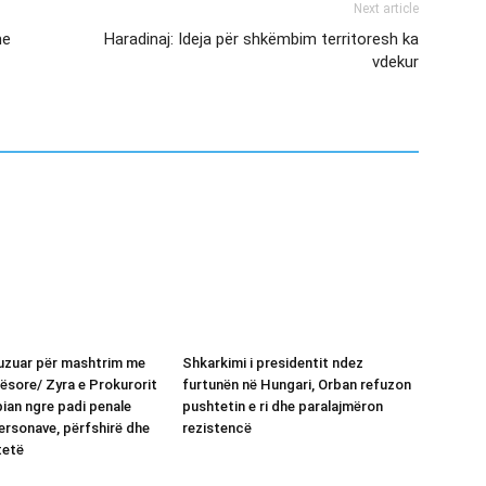
Next article
me
Haradinaj: Ideja për shkëmbim territoresh ka
vdekur
kuzuar për mashtrim me
Shkarkimi i presidentit ndez
ësore/ Zyra e Prokurorit
furtunën në Hungari, Orban refuzon
pian ngre padi penale
pushtetin e ri dhe paralajmëron
ersonave, përfshirë dhe
rezistencë
tetë