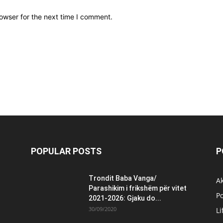
owser for the next time I comment.
POPULAR POSTS
P
Trondit Baba Vanga/
Ak
Parashikim i frikshëm për vitet
Po
2021-2026: Gjaku do...
30/09/2020
Li