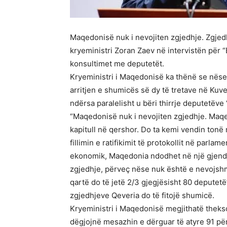
Maqedonisë nuk i nevojiten zgjedhje. Zgje
kryeministri Zoran Zaev në intervistën për 
konsultimet me deputetët.
Kryeministri i Maqedonisë ka thënë se nës
arritjen e shumicës së dy të tretave në Kuv
ndërsa paralelisht u bëri thirrje deputetëve 
“Maqedonisë nuk i nevojiten zgjedhje. Maqed
kapitull në qershor. Do ta kemi vendin ton
fillimin e ratifikimit të protokollit në parl
ekonomik, Maqedonia ndodhet në një gjendj
zgjedhje, përveç nëse nuk është e nevojshme
qartë do të jetë 2/3 gjegjësisht 80 deputetë
zgjedhjeve Qeveria do të fitojë shumicë.
Kryeministri i Maqedonisë megjithatë thekson
dëgjojnë mesazhin e dërguar të atyre 91 për