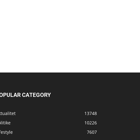
OPULAR CATEGORY
tualitet
13748
litike
10226
festyle
7607