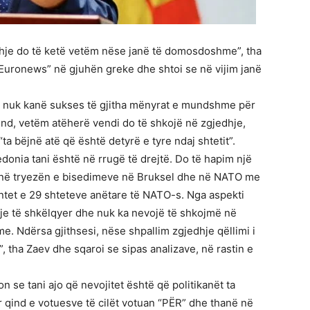
dhje do të ketë vetëm nëse janë të domosdoshme”, tha
“Euronews” në gjuhën greke dhe shtoi se në vijim janë
e nuk kanë sukses të gjitha mënyrat e mundshme për
end, vetëm atëherë vendi do të shkojë në zgjedhje,
“ta bëjnë atë që është detyrë e tyre ndaj shtetit”.
onia tani është në rrugë të drejtë. Do të hapim një
ë në tryezën e bisedimeve në Bruksel dhe në NATO me
amentet e 29 shteteve anëtare të NATO-s. Nga aspekti
e të shkëlqyer dhe nuk ka nevojë të shkojmë në
. Ndërsa gjithsesi, nëse shpallim zgjedhje qëllimi i
”, tha Zaev dhe sqaroi se sipas analizave, në rastin e
 se tani ajo që nevojitet është që politikanët ta
 qind e votuesve të cilët votuan “PËR” dhe thanë në