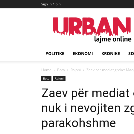
Sign in / Join
URBAN
Lajme
POLITIKE
EKONOMI
KRONIKE
SO
Home
Bota
Rajoni
Zaev për mediat greke: Maqe
Bota
Rajoni
Zaev për mediat
nuk i nevojiten z
parakohshme