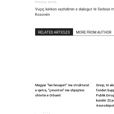
Previous article
Vuçiç kërkon vazhdimin e dialogut të Serbisë 
Kosovën
RELATED ARTICLES
MORE FROM AUTHOR
Magyar “lan hesapet” me strukturat
Greqi, të a
e vjetra, “çmonton” me shpejtësi
fondet bujq
shtetin e Orbanit
Publik Evro
kundër 22 p
4 eurodepu