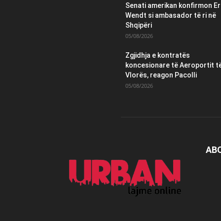
Senati amerikan konfirmon Er
Wendt si ambasador të ri në
Shqipëri
05/08/2026
Zgjidhja e kontratës
koncesionare të Aeroportit t
Vlorës, reagon Pacolli
05/08/2026
AB