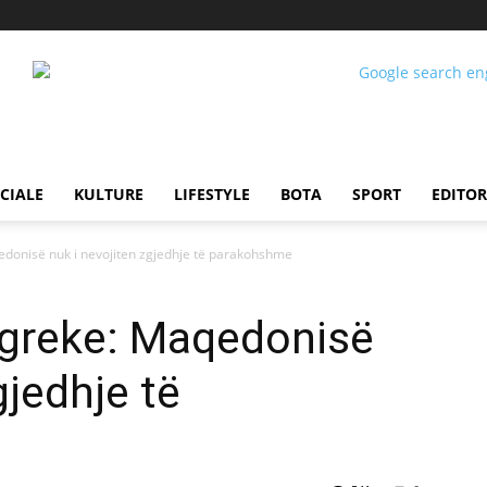
CIALE
KULTURE
LIFESTYLE
BOTA
SPORT
EDITOR
donisë nuk i nevojiten zgjedhje të parakohshme
 greke: Maqedonisë
gjedhje të