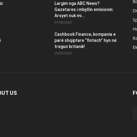
B
ic
Largim nga ABC News?
Gazetares i mbyllin emisionin:
Dr
Arsyet nuk mi...
S
07/09/2020
H
Cashbook Finance, kompania e
Ra
ë
parë shqiptare “fintech” hyn në
tregun britanik!
E
25/02/2020
OUT US
F