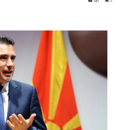
541
0