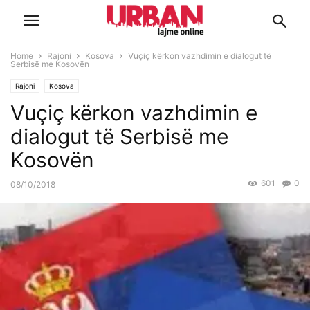
Home
Rajoni
Kosova
Vuçiç kërkon vazhdimin e dialogut të
Serbisë me Kosovën
Rajoni
Kosova
Vuçiç kërkon vazhdimin e
dialogut të Serbisë me
Kosovën
601
0
08/10/2018