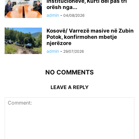
institucioneve, Kurti del pas tri
orësh nga...
admin
-
04/08/2026
Kosovë/ Varrezë masive në Zubin
Potok, konfirmohen mbetje
njerëzore
admin
-
29/07/2026
NO COMMENTS
LEAVE A REPLY