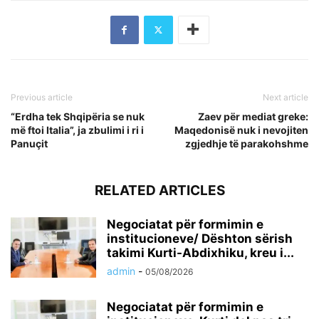
Previous article
Next article
“Erdha tek Shqipëria se nuk
Zaev për mediat greke:
më ftoi Italia”, ja zbulimi i ri i
Maqedonisë nuk i nevojiten
Panuçit
zgjedhje të parakohshme
RELATED ARTICLES
Negociatat për formimin e
institucioneve/ Dështon sërish
takimi Kurti-Abdixhiku, kreu i...
admin
-
05/08/2026
Negociatat për formimin e