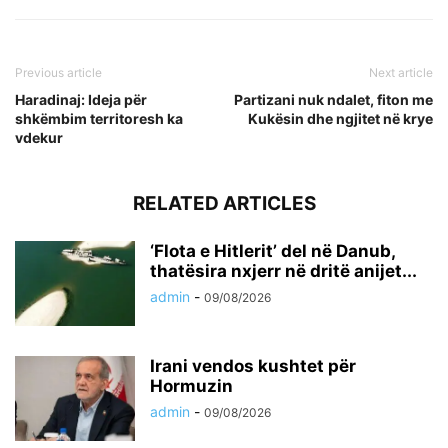
Previous article
Next article
Haradinaj: Ideja për
Partizani nuk ndalet, fiton me
shkëmbim territoresh ka
Kukësin dhe ngjitet në krye
vdekur
RELATED ARTICLES
‘Flota e Hitlerit’ del në Danub,
thatësira nxjerr në dritë anijet...
admin
-
09/08/2026
Irani vendos kushtet për
Hormuzin
admin
-
09/08/2026