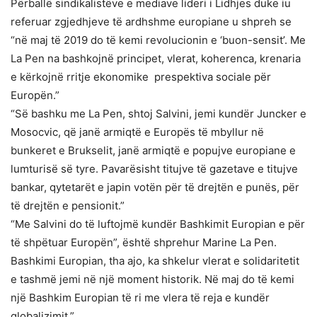
Përballë sindikalistëve e mediave lideri i Lidhjes duke iu
referuar zgjedhjeve të ardhshme europiane u shpreh se
“në maj të 2019 do të kemi revolucionin e ‘buon-sensit’. Me
La Pen na bashkojnë principet, vlerat, koherenca, krenaria
e kërkojnë rritje ekonomike prespektiva sociale për
Europën.”
“Së bashku me La Pen, shtoj Salvini, jemi kundër Juncker e
Mosocvic, që janë armiqtë e Europës të mbyllur në
bunkeret e Brukselit, janë armiqtë e popujve europiane e
lumturisë së tyre. Pavarësisht titujve të gazetave e titujve
bankar, qytetarët e japin votën për të drejtën e punës, për
të drejtën e pensionit.”
“Me Salvini do të luftojmë kundër Bashkimit Europian e për
të shpëtuar Europën”, është shprehur Marine La Pen.
Bashkimi Europian, tha ajo, ka shkelur vlerat e solidaritetit
e tashmë jemi në një moment historik. Në maj do të kemi
një Bashkim Europian të ri me vlera të reja e kundër
globalizimit.”