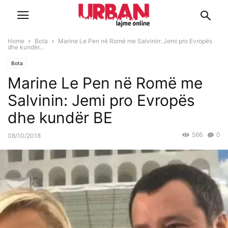
Home
Bota
Marine Le Pen në Romë me Salvinin: Jemi pro Evropës
dhe kundër...
Bota
Marine Le Pen në Romë me
Salvinin: Jemi pro Evropës
dhe kundër BE
566
0
08/10/2018