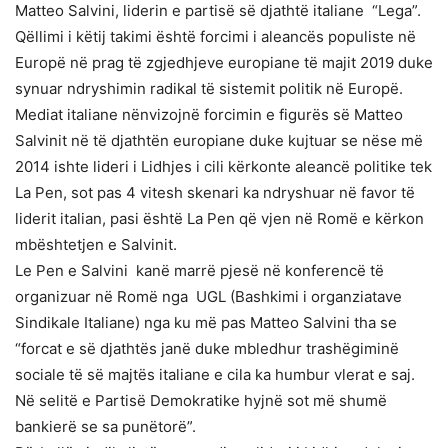
Matteo Salvini, liderin e partisë së djathtë italiane “Lega”.
Qëllimi i këtij takimi është forcimi i aleancës populiste në
Europë në prag të zgjedhjeve europiane të majit 2019 duke
synuar ndryshimin radikal të sistemit politik në Europë.
Mediat italiane nënvizojnë forcimin e figurës së Matteo
Salvinit në të djathtën europiane duke kujtuar se nëse më
2014 ishte lideri i Lidhjes i cili kërkonte aleancë politike tek
La Pen, sot pas 4 vitesh skenari ka ndryshuar në favor të
liderit italian, pasi është La Pen që vjen në Romë e kërkon
mbështetjen e Salvinit.
Le Pen e Salvini kanë marrë pjesë në konferencë të
organizuar në Romë nga UGL (Bashkimi i organziatave
Sindikale Italiane) nga ku më pas Matteo Salvini tha se
“forcat e së djathtës janë duke mbledhur trashëgiminë
sociale të së majtës italiane e cila ka humbur vlerat e saj.
Në selitë e Partisë Demokratike hyjnë sot më shumë
bankierë se sa punëtorë”.