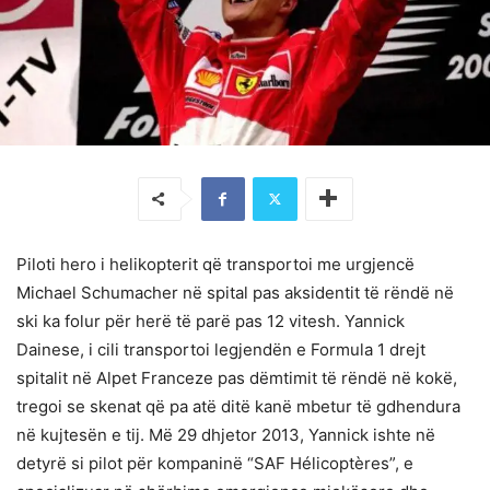
Piloti hero i helikopterit që transportoi me urgjencë
Michael Schumacher në spital pas aksidentit të rëndë në
ski ka folur për herë të parë pas 12 vitesh. Yannick
Dainese, i cili transportoi legjendën e Formula 1 drejt
spitalit në Alpet Franceze pas dëmtimit të rëndë në kokë,
tregoi se skenat që pa atë ditë kanë mbetur të gdhendura
në kujtesën e tij. Më 29 dhjetor 2013, Yannick ishte në
detyrë si pilot për kompaninë “SAF Hélicoptères”, e