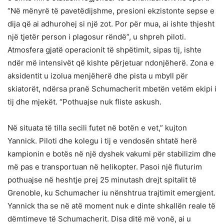
“Në mënyrë të pavetëdijshme, presioni ekzistonte sepse e
dija që ai adhurohej si një zot. Por për mua, ai ishte thjesht
një tjetër person i plagosur rëndë”, u shpreh piloti.
Atmosfera gjatë operacionit të shpëtimit, sipas tij, ishte
ndër më intensivët që kishte përjetuar ndonjëherë. Zona e
aksidentit u izolua menjëherë dhe pista u mbyll për
skiatorët, ndërsa pranë Schumacherit mbetën vetëm ekipi i
tij dhe mjekët. “Pothuajse nuk fliste askush.
Në situata të tilla secili futet në botën e vet,” kujton
Yannick. Piloti dhe kolegu i tij e vendosën shtatë herë
kampionin e botës në një dyshek vakumi për stabilizim dhe
më pas e transportuan në helikopter. Pasoi një fluturim
pothuajse në heshtje prej 25 minutash drejt spitalit të
Grenoble, ku Schumacher iu nënshtrua trajtimit emergjent.
Yannick tha se në atë moment nuk e dinte shkallën reale të
dëmtimeve të Schumacherit. Disa ditë më vonë, ai u