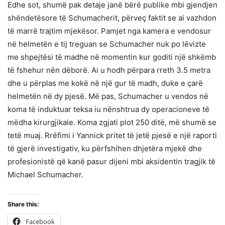
Edhe sot, shumë pak detaje janë bërë publike mbi gjendjen
shëndetësore të Schumacherit, përveç faktit se ai vazhdon
të marrë trajtim mjekësor. Pamjet nga kamera e vendosur
në helmetën e tij treguan se Schumacher nuk po lëvizte
me shpejtësi të madhe në momentin kur goditi një shkëmb
të fshehur nën dëborë. Ai u hodh përpara rreth 3.5 metra
dhe u përplas me kokë në një gur të madh, duke e çarë
helmetën në dy pjesë. Më pas, Schumacher u vendos në
koma të induktuar teksa iu nënshtrua dy operacioneve të
mëdha kirurgjikale. Koma zgjati plot 250 ditë, më shumë se
tetë muaj. Rrëfimi i Yannick pritet të jetë pjesë e një raporti
të gjerë investigativ, ku përfshihen dhjetëra mjekë dhe
profesionistë që kanë pasur dijeni mbi aksidentin tragjik të
Michael Schumacher.
Share this:
Facebook