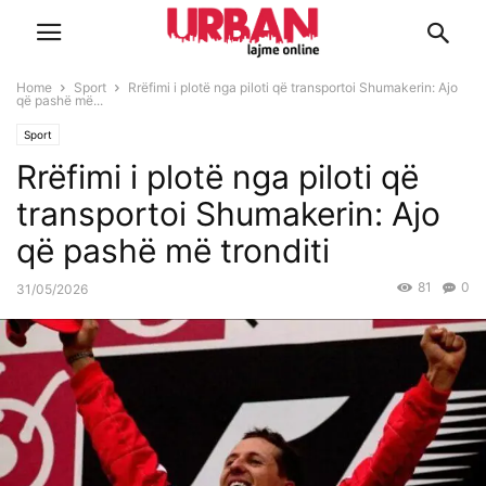
Home
Sport
Rrëfimi i plotë nga piloti që transportoi Shumakerin: Ajo
që pashë më...
Sport
Rrëfimi i plotë nga piloti që
transportoi Shumakerin: Ajo
që pashë më tronditi
81
0
31/05/2026