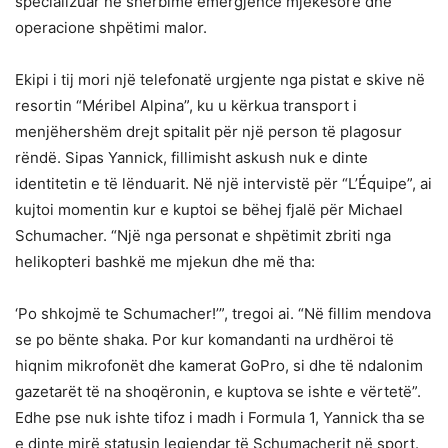
specializuar në shërbime emergjence mjekësore dhe
operacione shpëtimi malor.
Ekipi i tij mori një telefonatë urgjente nga pistat e skive në
resortin “Méribel Alpina”, ku u kërkua transport i
menjëhershëm drejt spitalit për një person të plagosur
rëndë. Sipas Yannick, fillimisht askush nuk e dinte
identitetin e të lënduarit. Në një intervistë për “L’Équipe”, ai
kujtoi momentin kur e kuptoi se bëhej fjalë për Michael
Schumacher. “Një nga personat e shpëtimit zbriti nga
helikopteri bashkë me mjekun dhe më tha:
‘Po shkojmë te Schumacher!’”, tregoi ai. “Në fillim mendova
se po bënte shaka. Por kur komandanti na urdhëroi të
hiqnim mikrofonët dhe kamerat GoPro, si dhe të ndalonim
gazetarët të na shoqëronin, e kuptova se ishte e vërtetë”.
Edhe pse nuk ishte tifoz i madh i Formula 1, Yannick tha se
e dinte mirë statusin legjendar të Schumacherit në sport.