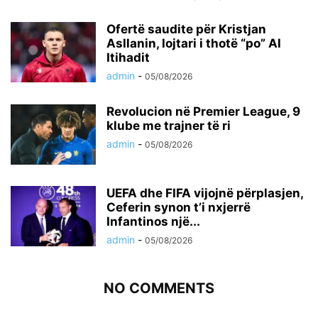
Ofertë saudite për Kristjan
Asllanin, lojtari i thotë “po” Al
Itihadit
admin
-
05/08/2026
Revolucion në Premier League, 9
klube me trajner të ri
admin
-
05/08/2026
UEFA dhe FIFA vijojnë përplasjen,
Ceferin synon t’i nxjerrë
Infantinos një...
admin
-
05/08/2026
NO COMMENTS