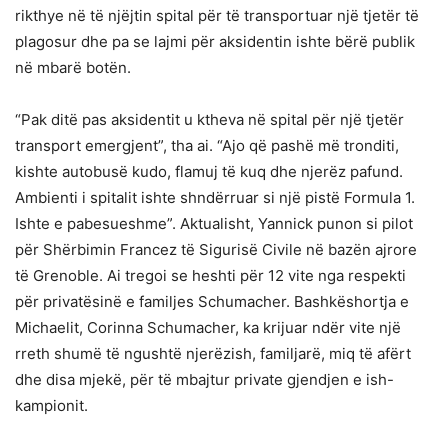
rikthye në të njëjtin spital për të transportuar një tjetër të
plagosur dhe pa se lajmi për aksidentin ishte bërë publik
në mbarë botën.
“Pak ditë pas aksidentit u ktheva në spital për një tjetër
transport emergjent”, tha ai. “Ajo që pashë më tronditi,
kishte autobusë kudo, flamuj të kuq dhe njerëz pafund.
Ambienti i spitalit ishte shndërruar si një pistë Formula 1.
Ishte e pabesueshme”. Aktualisht, Yannick punon si pilot
për Shërbimin Francez të Sigurisë Civile në bazën ajrore
të Grenoble. Ai tregoi se heshti për 12 vite nga respekti
për privatësinë e familjes Schumacher. Bashkëshortja e
Michaelit, Corinna Schumacher, ka krijuar ndër vite një
rreth shumë të ngushtë njerëzish, familjarë, miq të afërt
dhe disa mjekë, për të mbajtur private gjendjen e ish-
kampionit.