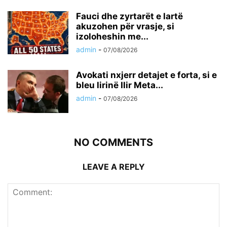
Fauci dhe zyrtarët e lartë
akuzohen për vrasje, si
izoloheshin me...
admin
-
07/08/2026
Avokati nxjerr detajet e forta, si e
bleu lirinë Ilir Meta...
admin
-
07/08/2026
NO COMMENTS
LEAVE A REPLY