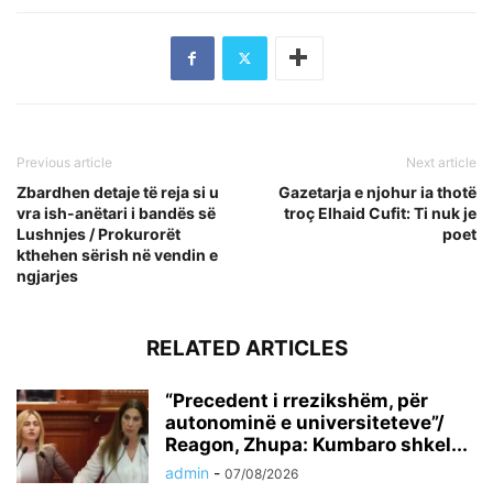
Previous article
Next article
Zbardhen detaje të reja si u
Gazetarja e njohur ia thotë
vra ish-anëtari i bandës së
troç Elhaid Cufit: Ti nuk je
Lushnjes / Prokurorët
poet
kthehen sërish në vendin e
ngjarjes
RELATED ARTICLES
“Precedent i rrezikshëm, për
autonominë e universiteteve”/
Reagon, Zhupa: Kumbaro shkel...
admin
-
07/08/2026