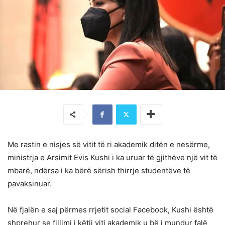
Me rastin e nisjes së vitit të ri akademik ditën e nesërme,
ministrja e Arsimit Evis Kushi i ka uruar të gjithëve një vit të
mbarë, ndërsa i ka bërë sërish thirrje studentëve të
pavaksinuar.
Në fjalën e saj përmes rrjetit social Facebook, Kushi është
shprehur se fillimi i këtij viti akademik u bë i mundur falë