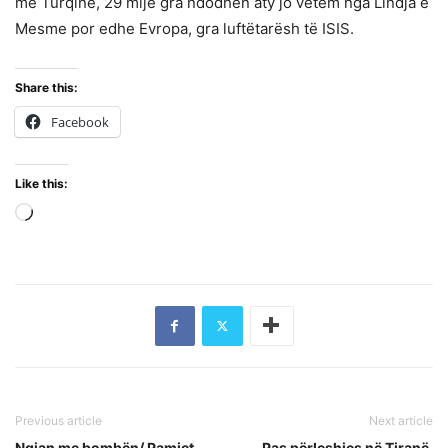
me Turqinë, 29 mijë gra ndodhen aty jo vetëm nga Lindja e
Mesme por edhe Evropa, gra luftëtarësh të ISIS.
Share this:
Facebook
Like this:
Loading…
Previous article
Next article
Ngjan me bombën/ Pamjet
Pas përleshjes në Tiranë,