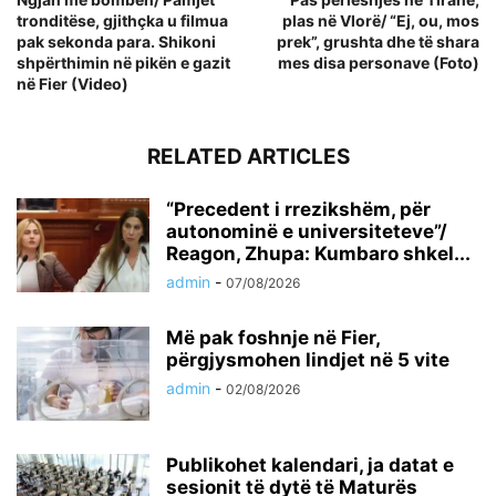
tronditëse, gjithçka u filmua
plas në Vlorë/ “Ej, ou, mos
pak sekonda para. Shikoni
prek”, grushta dhe të shara
shpërthimin në pikën e gazit
mes disa personave (Foto)
në Fier (Video)
RELATED ARTICLES
“Precedent i rrezikshëm, për
autonominë e universiteteve”/
Reagon, Zhupa: Kumbaro shkel...
admin
-
07/08/2026
Më pak foshnje në Fier,
përgjysmohen lindjet në 5 vite
admin
-
02/08/2026
Publikohet kalendari, ja datat e
sesionit të dytë të Maturës