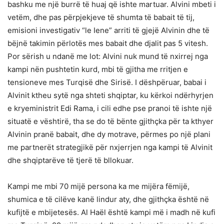
bashku me një burrë të huaj që ishte martuar. Alvini mbeti i
vetëm, dhe pas përpjekjeve të shumta të babait të tij,
emisioni investigativ “le Iene” arriti të gjejë Alvinin dhe të
bëjnë takimin përlotës mes babait dhe djalit pas 5 vitesh.
Por sërish u ndanë me lot: Alvini nuk mund të nxirrej nga
kampi nën pushtetin kurd, mbi të gjitha me rritjen e
tensioneve mes Turqisë dhe Sirisë. I dëshpëruar, babai i
Alvinit ktheu sytë nga shteti shqiptar, ku kërkoi ndërhyrjen
e kryeministrit Edi Rama, i cili edhe pse pranoi të ishte një
situatë e vështirë, tha se do të bënte gjithçka për ta kthyer
Alvinin pranë babait, dhe dy motrave, përmes po një plani
me partnerët strategjikë për nxjerrjen nga kampi të Alvinit
dhe shqiptarëve të tjerë të bllokuar.
Kampi me mbi 70 mijë persona ka me mijëra fëmijë,
shumica e të cilëve kanë lindur aty, dhe gjithçka është në
kufijtë e mbijetesës. Al Haël është kampi më i madh në kufi