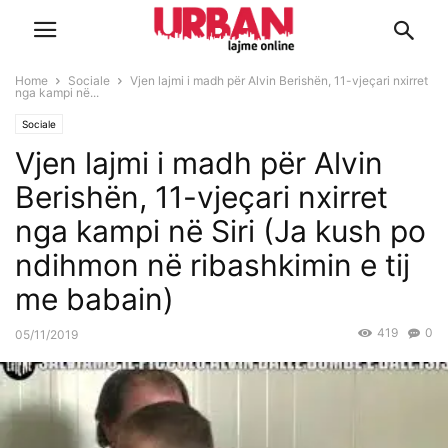
Home
Sociale
Vjen lajmi i madh për Alvin Berishën, 11-vjeçari nxirret
nga kampi në...
Sociale
Vjen lajmi i madh për Alvin
Berishën, 11-vjeçari nxirret
nga kampi në Siri (Ja kush po
ndihmon në ribashkimin e tij
me babain)
419
0
05/11/2019