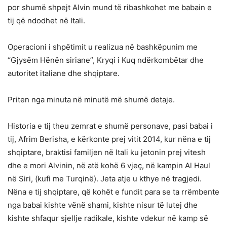
por shumë shpejt Alvin mund të ribashkohet me babain e
tij që ndodhet në Itali.
Operacioni i shpëtimit u realizua në bashkëpunim me
“Gjysëm Hënën siriane”, Kryqi i Kuq ndërkombëtar dhe
autoritet italiane dhe shqiptare.
Priten nga minuta në minutë më shumë detaje.
Historia e tij theu zemrat e shumë personave, pasi babai i
tij, Afrim Berisha, e kërkonte prej vitit 2014, kur nëna e tij
shqiptare, braktisi familjen në Itali ku jetonin prej vitesh
dhe e mori Alvinin, në atë kohë 6 vjeç, në kampin Al Haul
në Siri, (kufi me Turqinë). Jeta atje u kthye në tragjedi.
Nëna e tij shqiptare, që kohët e fundit para se ta rrëmbente
nga babai kishte vënë shami, kishte nisur të lutej dhe
kishte shfaqur sjellje radikale, kishte vdekur në kamp së