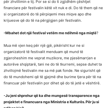
për zhvillimin e tij. Por se si do ti zgjidhëm çështjet
financiare për festivalin këtë vit nuk e di. Do të them që ne
si organizatorë do të përpiqemi mes miqve apo dhe
krijuesve që do të na përgjigjen për festivalin.
-Mbahet dot një festival vetëm me ndihmë nga miqtë
?
Mua më vjen keq për një gjë, pikërisht kur ne si
organizatorë të festivalit menduam që mund të
zgjeroheshim me veprat muzikore, me pjesëmarrjen e
autorëve shqiptarë, tani ne do të tkurremi, sepse duhet ta
zhvillojmë festivalin me sa më pak fonde. Ne sigurisht që
do të mundohemi që të gjejmë dhe burime tjera për të na
financuar për festivalin por dihet që do të jetë e vështirë.
-Ju jeni shprehur që ka dhe mungesë transparence nga
projektet e financuara nga Ministria e Kulturës. Për ju si