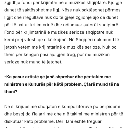
zgjidhje fondi për krijimtarinë e muzikës shqiptare. Kjo gjë
duhet të saktësohet me ligj. Nëse nuk saktësohet përmes
ligjit dhe rregullave nuk do të gjejë zgjidhje ajo që duhet
për të nxitur krijimtarinë dhe ndihmuar autorët shqiptarë.
Fond për krijimtarinë e muzikës serioze shqiptare nuk
kemi prej vitesh që e kërkojmë. Në Shqipëri nuk mund të
jetosh vetëm me krijimtarinë e muzikës serioze. Nuk po
them për këngën pasi ajo gjen treg, por me muzikën
serioze nuk mund të jetohet.
-Ka pasur artistë që janë shprehur dhe për takim me
ministren e Kulturës për këtë problem. Çfarë mund të na
thoni?
Ne si krijues me shoqatën e kompozitorëve po përpiqemi
dhe besoj do t’ia arrijmë dhe një takimi me ministren për të
diskutuar këto probleme. Deri tani është treguar