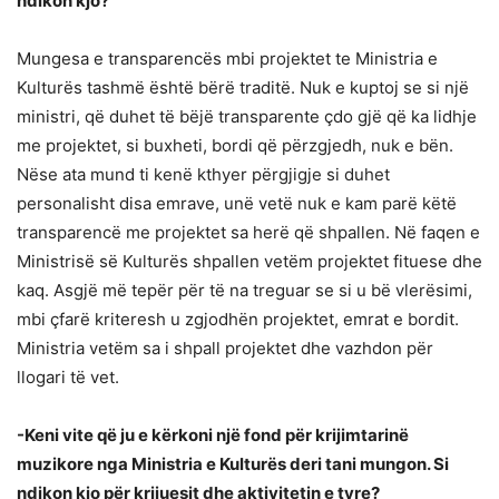
ndikon kjo?
Mungesa e transparencës mbi projektet te Ministria e
Kulturës tashmë është bërë traditë. Nuk e kuptoj se si një
ministri, që duhet të bëjë transparente çdo gjë që ka lidhje
me projektet, si buxheti, bordi që përzgjedh, nuk e bën.
Nëse ata mund ti kenë kthyer përgjigje si duhet
personalisht disa emrave, unë vetë nuk e kam parë këtë
transparencë me projektet sa herë që shpallen. Në faqen e
Ministrisë së Kulturës shpallen vetëm projektet fituese dhe
kaq. Asgjë më tepër për të na treguar se si u bë vlerësimi,
mbi çfarë kriteresh u zgjodhën projektet, emrat e bordit.
Ministria vetëm sa i shpall projektet dhe vazhdon për
llogari të vet.
-Keni vite që ju e kërkoni një fond për krijimtarinë
muzikore nga Ministria e Kulturës deri tani mungon. Si
ndikon kjo për krijuesit dhe aktivitetin e tyre?