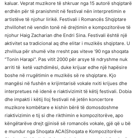
kaluar. Veprat muzikore të shkruar nga 15 autorë shqiptarë
erdhën për të pranishmit në festival nën interpretimin e
artistëve të njohur lirikë. Festivali i Romancës Shqiptare
zhvillohet në vendin tonë në drejtimin e kompozitorëve të
njohur Haig Zacharian dhe Endri Sina. Festivali është një
aktivitet sa tradicional aq dhe elitar i muzikës shqiptare. U
zhvillua për shumë vite rresht pas viteve ‘90 nga shoqata
“Tonin Harapi”. Pas vitit 2000 për arsye të ndryshme nuk
arriti të ketë vazhdimësi, duke krijuar edhe një hapësire
boshe në rrugëtimin e muzikës së re shqiptare. Kjo
mangësi në fushën e krijimtarisë vokale nxiti krijues dhe
interpretues në idenë e riaktivizimit të këtij festivali. Dobia
dhe impakti i këtij lloj festivali në jetën koncertore
muzikore kombëtare e kishin bërë të domosdoshme
riaktivizimin e tij si dhe rikthimin e kompozitorëve, apo
këngëtarëve drejt gjinisë së romancës vokale, gjë që u bë
e mundur nga Shoqata ACA(Shoqata e Kompozitorëve