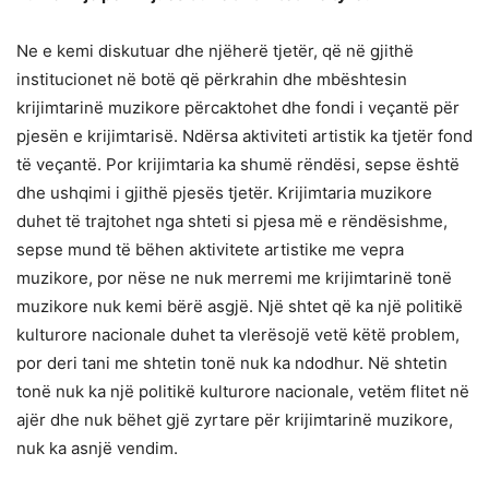
Ne e kemi diskutuar dhe njëherë tjetër, që në gjithë
institucionet në botë që përkrahin dhe mbështesin
krijimtarinë muzikore përcaktohet dhe fondi i veçantë për
pjesën e krijimtarisë. Ndërsa aktiviteti artistik ka tjetër fond
të veçantë. Por krijimtaria ka shumë rëndësi, sepse është
dhe ushqimi i gjithë pjesës tjetër. Krijimtaria muzikore
duhet të trajtohet nga shteti si pjesa më e rëndësishme,
sepse mund të bëhen aktivitete artistike me vepra
muzikore, por nëse ne nuk merremi me krijimtarinë tonë
muzikore nuk kemi bërë asgjë. Një shtet që ka një politikë
kulturore nacionale duhet ta vlerësojë vetë këtë problem,
por deri tani me shtetin tonë nuk ka ndodhur. Në shtetin
tonë nuk ka një politikë kulturore nacionale, vetëm flitet në
ajër dhe nuk bëhet gjë zyrtare për krijimtarinë muzikore,
nuk ka asnjë vendim.