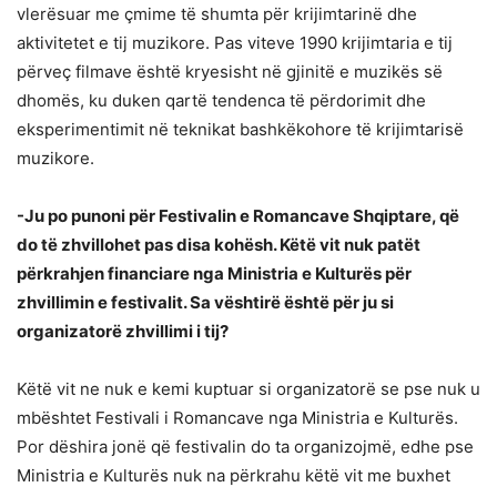
vlerësuar me çmime të shumta për krijimtarinë dhe
aktivitetet e tij muzikore. Pas viteve 1990 krijimtaria e tij
përveç filmave është kryesisht në gjinitë e muzikës së
dhomës, ku duken qartë tendenca të përdorimit dhe
eksperimentimit në teknikat bashkëkohore të krijimtarisë
muzikore.
-Ju po punoni për Festivalin e Romancave Shqiptare, që
do të zhvillohet pas disa kohësh. Këtë vit nuk patët
përkrahjen financiare nga Ministria e Kulturës për
zhvillimin e festivalit. Sa vështirë është për ju si
organizatorë zhvillimi i tij?
Këtë vit ne nuk e kemi kuptuar si organizatorë se pse nuk u
mbështet Festivali i Romancave nga Ministria e Kulturës.
Por dëshira jonë që festivalin do ta organizojmë, edhe pse
Ministria e Kulturës nuk na përkrahu këtë vit me buxhet