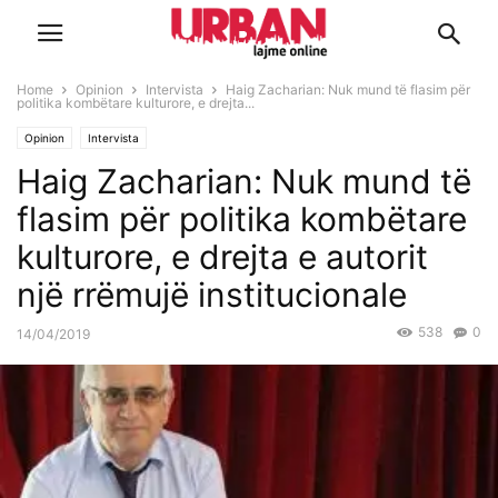
Home
Opinion
Intervista
Haig Zacharian: Nuk mund të flasim për
politika kombëtare kulturore, e drejta...
Opinion
Intervista
Haig Zacharian: Nuk mund të
flasim për politika kombëtare
kulturore, e drejta e autorit
një rrëmujë institucionale
538
0
14/04/2019