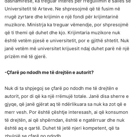
dashamirëse, ka treguar interes për rregullimin e sallës së
Universitetit të Arteve. Ne shpresojmë që të fusim në
rrugë zyrtare dhe krijimin e një fondi për krijimtarinë
muzikore. Ministrja ka treguar vëmendje, por shpresojmë
që ti themi që duhet dhe kjo. Krijimtaria muzikore nuk
është vetëm pjesë e universitetit, por e gjithë shtetit. Nuk
janë vetëm më universitet krijuesit ndaj duhet parë në një
prizëm më të gjerë.
-Çfarë po ndodh me të drejtën e autorit?
Nuk di ta shpjegoj se çfarë po ndodh me të drejtën e
autorit, por di që ka një rrëmujë totale. Janë disa sherre e
gjyqe, që janë gjërat aq të ndërlikuara sa nuk ka zot që e
merr vesh. Por është çështje interesash, ai që konsumon
të drejtën, ai që shpërndan, është e ngatërruar dhe nuk
është aq e qartë. Duhet të jetë njeri kompetent, që ta
zbulojë se çfarë po ndodh.