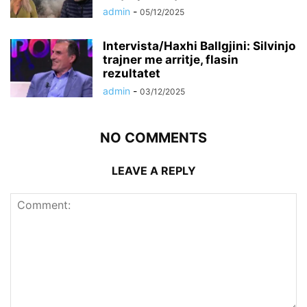
admin
-
05/12/2025
Intervista/Haxhi Ballgjini: Silvinjo
trajner me arritje, flasin
rezultatet
admin
-
03/12/2025
NO COMMENTS
LEAVE A REPLY