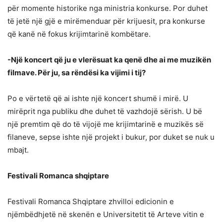
për momente historike nga ministria konkurse. Por duhet
të jetë një gjë e mirëmenduar për krijuesit, pra konkurse
që kanë në fokus krijimtarinë kombëtare.
-Një koncert që ju e vlerësuat ka qenë dhe ai me muzikën
filmave. Për ju, sa rëndësi ka vijimi i tij?
Po e vërtetë që ai ishte një koncert shumë i mirë. U
mirëprit nga publiku dhe duhet të vazhdojë sërish. U bë
një premtim që do të vijojë me krijimtarinë e muzikës së
filaneve, sepse ishte një projekt i bukur, por duket se nuk u
mbajt.
Festivali Romanca shqiptare
Festivali Romanca Shqiptare zhvilloi edicionin e
njëmbëdhjetë në skenën e Universitetit të Arteve vitin e