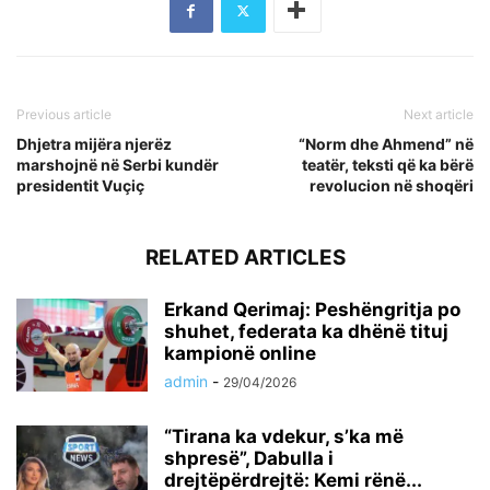
Previous article
Next article
Dhjetra mijëra njerëz
“Norm dhe Ahmend” në
marshojnë në Serbi kundër
teatër, teksti që ka bërë
presidentit Vuçiç
revolucion në shoqëri
RELATED ARTICLES
Erkand Qerimaj: Peshëngritja po
shuhet, federata ka dhënë tituj
kampionë online
admin
-
29/04/2026
“Tirana ka vdekur, s’ka më
shpresë”, Dabulla i
drejtëpërdrejtë: Kemi rënë...