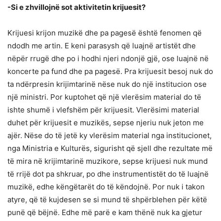
-Si e zhvillojnë sot aktivitetin krijuesit?
Krijuesi krijon muzikë dhe pa pagesë është fenomen që
ndodh me artin. E keni parasysh që luajnë artistët dhe
nëpër rrugë dhe po i hodhi njeri ndonjë gjë, ose luajnë në
koncerte pa fund dhe pa pagesë. Pra krijuesit besoj nuk do
ta ndërpresin krijimtarinë nëse nuk do një institucion ose
një ministri. Por kuptohet që një vlerësim material do të
ishte shumë i vlefshëm për krijuesit. Vlerësimi material
duhet për krijuesit e muzikës, sepse njeriu nuk jeton me
ajër. Nëse do të jetë ky vlerësim material nga institucionet,
nga Ministria e Kulturës, sigurisht që sjell dhe rezultate më
të mira në krijimtarinë muzikore, sepse krijuesi nuk mund
të rrijë dot pa shkruar, po dhe instrumentistët do të luajnë
muzikë, edhe këngëtarët do të këndojnë. Por nuk i takon
atyre, që të kujdesen se si mund të shpërblehen për këtë
punë që bëjnë. Edhe më parë e kam thënë nuk ka gjetur