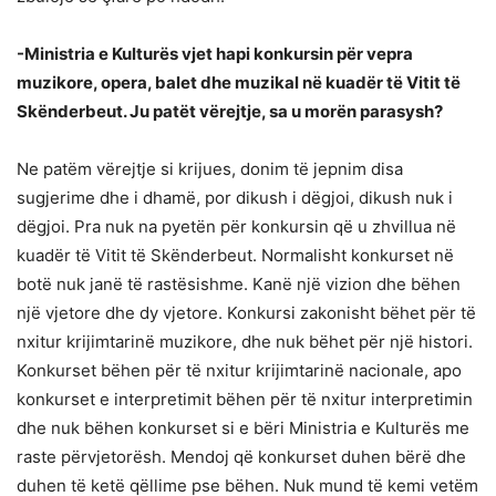
-Ministria e Kulturës vjet hapi konkursin për vepra
muzikore, opera, balet dhe muzikal në kuadër të Vitit të
Skënderbeut. Ju patët vërejtje, sa u morën parasysh?
Ne patëm vërejtje si krijues, donim të jepnim disa
sugjerime dhe i dhamë, por dikush i dëgjoi, dikush nuk i
dëgjoi. Pra nuk na pyetën për konkursin që u zhvillua në
kuadër të Vitit të Skënderbeut. Normalisht konkurset në
botë nuk janë të rastësishme. Kanë një vizion dhe bëhen
një vjetore dhe dy vjetore. Konkursi zakonisht bëhet për të
nxitur krijimtarinë muzikore, dhe nuk bëhet për një histori.
Konkurset bëhen për të nxitur krijimtarinë nacionale, apo
konkurset e interpretimit bëhen për të nxitur interpretimin
dhe nuk bëhen konkurset si e bëri Ministria e Kulturës me
raste përvjetorësh. Mendoj që konkurset duhen bërë dhe
duhen të ketë qëllime pse bëhen. Nuk mund të kemi vetëm