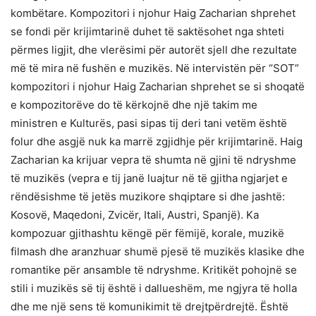
kombëtare. Kompozitori i njohur Haig Zacharian shprehet
se fondi për krijimtarinë duhet të saktësohet nga shteti
përmes ligjit, dhe vlerësimi për autorët sjell dhe rezultate
më të mira në fushën e muzikës. Në intervistën për “SOT”
kompozitori i njohur Haig Zacharian shprehet se si shoqatë
e kompozitorëve do të kërkojnë dhe një takim me
ministren e Kulturës, pasi sipas tij deri tani vetëm është
folur dhe asgjë nuk ka marrë zgjidhje për krijimtarinë. Haig
Zacharian ka krijuar vepra të shumta në gjini të ndryshme
të muzikës (vepra e tij janë luajtur në të gjitha ngjarjet e
rëndësishme të jetës muzikore shqiptare si dhe jashtë:
Kosovë, Maqedoni, Zvicër, Itali, Austri, Spanjë). Ka
kompozuar gjithashtu këngë për fëmijë, korale, muzikë
filmash dhe aranzhuar shumë pjesë të muzikës klasike dhe
romantike për ansamble të ndryshme. Kritikët pohojnë se
stili i muzikës së tij është i dallueshëm, me ngjyra të holla
dhe me një sens të komunikimit të drejtpërdrejtë. Është