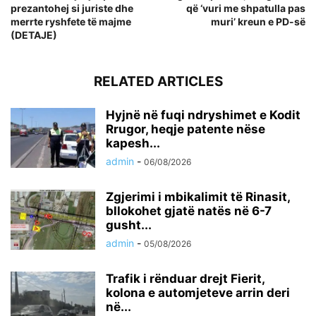
prezantohej si juriste dhe
që ‘vuri me shpatulla pas
merrte ryshfete të majme
muri’ kreun e PD-së
(DETAJE)
RELATED ARTICLES
Hyjnë në fuqi ndryshimet e Kodit
Rrugor, heqje patente nëse
kapesh...
admin
-
06/08/2026
Zgjerimi i mbikalimit të Rinasit,
bllokohet gjatë natës në 6-7
gusht...
admin
-
05/08/2026
Trafik i rënduar drejt Fierit,
kolona e automjeteve arrin deri
në...