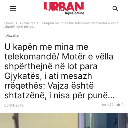
Home
Aktualitet
U kapën me mina me telekomandë/ Motër e vëlla
shpërthejnë në lot...
Aktualitet
U kapën me mina me
telekomandë/ Motër e vëlla
shpërthejnë në lot para
Gjykatës, i ati mesazh
rrëqethës: Vajza është
shtatzënë, i nisa për punë…
472
0
05/04/2019