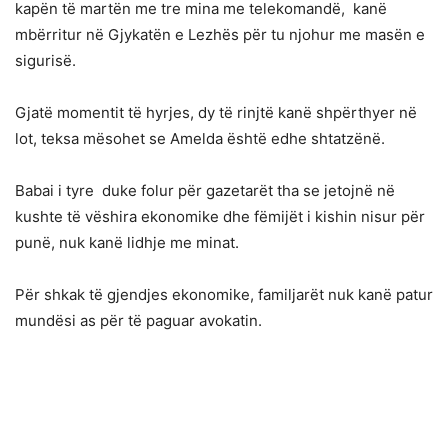
kapën të martën me tre mina me telekomandë, kanë
mbërritur në Gjykatën e Lezhës për tu njohur me masën e
sigurisë.
Gjatë momentit të hyrjes, dy të rinjtë kanë shpërthyer në
lot, teksa mësohet se Amelda është edhe shtatzënë.
Babai i tyre duke folur për gazetarët tha se jetojnë në
kushte të vëshira ekonomike dhe fëmijët i kishin nisur për
punë, nuk kanë lidhje me minat.
Për shkak të gjendjes ekonomike, familjarët nuk kanë patur
mundësi as për të paguar avokatin.