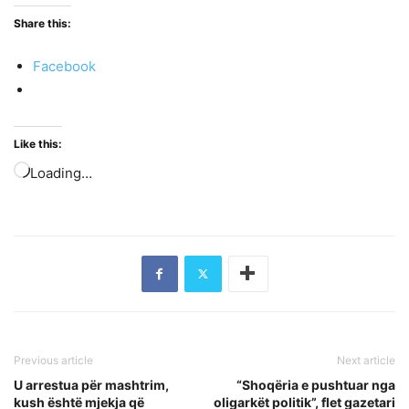
Share this:
Facebook
Like this:
Loading…
Previous article
Next article
U arrestua për mashtrim,
“Shoqëria e pushtuar nga
kush është mjekja që
oligarkët politik”, flet gazetari