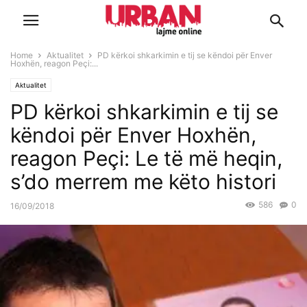
Home
Aktualitet
PD kërkoi shkarkimin e tij se këndoi për Enver
Hoxhën, reagon Peçi:...
Aktualitet
PD kërkoi shkarkimin e tij se
këndoi për Enver Hoxhën,
reagon Peçi: Le të më heqin,
s’do merrem me këto histori
586
0
16/09/2018