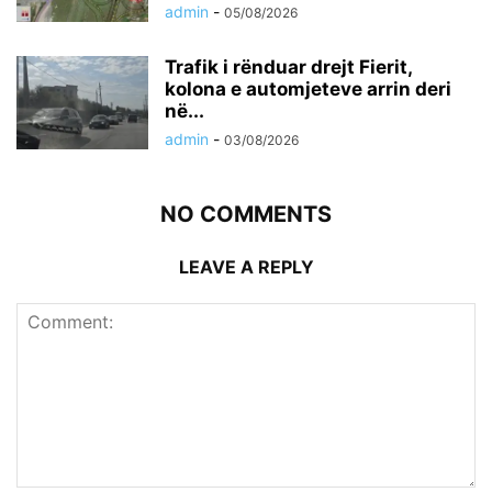
admin
-
05/08/2026
Trafik i rënduar drejt Fierit,
kolona e automjeteve arrin deri
në...
admin
-
03/08/2026
NO COMMENTS
LEAVE A REPLY