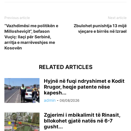
Previous article
Next article
“Vazhdimësi me politikën e
Zbulohet punishtja 13 mijë
Millosheviçit”, befason
vjeçare e birrës në Izrael
Vuçiç: Ilaçi për Serbinë,
arritja e marrëveshjes me
Kosovën
RELATED ARTICLES
Hyjnë në fuqi ndryshimet e Kodit
Rrugor, heqje patente nëse
kapesh...
admin
-
06/08/2026
Zgjerimi i mbikalimit të Rinasit,
bllokohet gjatë natës në 6-7
gusht...