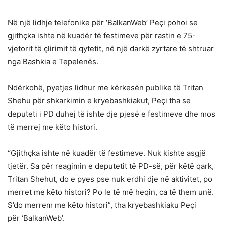
Në një lidhje telefonike për ‘BalkanWeb’ Peçi pohoi se
gjithçka ishte në kuadër të festimeve për rastin e 75-
vjetorit të çlirimit të qytetit, në një darkë zyrtare të shtruar
nga Bashkia e Tepelenës.
Ndërkohë, pyetjes lidhur me kërkesën publike të Tritan
Shehu për shkarkimin e kryebashkiakut, Peçi tha se
deputeti i PD duhej të ishte dje pjesë e festimeve dhe mos
të merrej me këto histori.
“Gjithçka ishte në kuadër të festimeve. Nuk kishte asgjë
tjetër. Sa për reagimin e deputetit të PD-së, për këtë qark,
Tritan Shehut, do e pyes pse nuk erdhi dje në aktivitet, po
merret me këto histori? Po le të më heqin, ca të them unë.
S’do merrem me këto histori”, tha kryebashkiaku Peçi
për ‘BalkanWeb’.