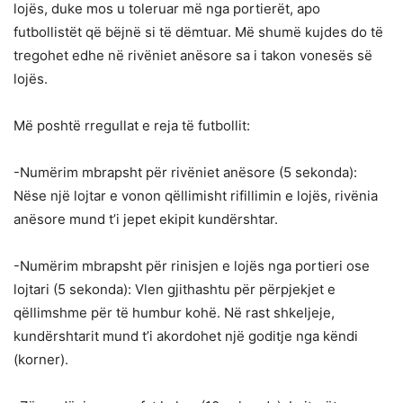
lojës, duke mos u toleruar më nga portierët, apo
futbollistët që bëjnë si të dëmtuar. Më shumë kujdes do të
tregohet edhe në rivëniet anësore sa i takon vonesës së
lojës.
Më poshtë rregullat e reja të futbollit:
-Numërim mbrapsht për rivëniet anësore (5 sekonda):
Nëse një lojtar e vonon qëllimisht rifillimin e lojës, rivënia
anësore mund t’i jepet ekipit kundërshtar.
-Numërim mbrapsht për rinisjen e lojës nga portieri ose
lojtari (5 sekonda): Vlen gjithashtu për përpjekjet e
qëllimshme për të humbur kohë. Në rast shkeljeje,
kundërshtarit mund t’i akordohet një goditje nga këndi
(korner).