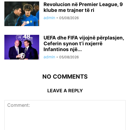
Revolucion në Premier League, 9
klube me trajner të ri
admin
-
05/08/2026
UEFA dhe FIFA vijojnë përplasjen,
Ceferin synon t’i nxjerrë
Infantinos një...
admin
-
05/08/2026
NO COMMENTS
LEAVE A REPLY