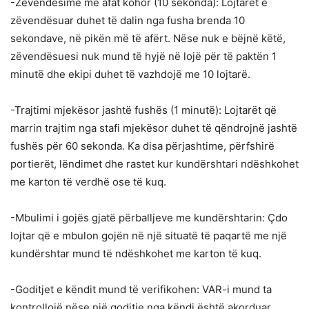
-Zëvendësime me afat kohor (10 sekonda): Lojtarët e
zëvendësuar duhet të dalin nga fusha brenda 10
sekondave, në pikën më të afërt. Nëse nuk e bëjnë këtë,
zëvendësuesi nuk mund të hyjë në lojë për të paktën 1
minutë dhe ekipi duhet të vazhdojë me 10 lojtarë.
-Trajtimi mjekësor jashtë fushës (1 minutë): Lojtarët që
marrin trajtim nga stafi mjekësor duhet të qëndrojnë jashtë
fushës për 60 sekonda. Ka disa përjashtime, përfshirë
portierët, lëndimet dhe rastet kur kundërshtari ndëshkohet
me karton të verdhë ose të kuq.
-Mbulimi i gojës gjatë përballjeve me kundërshtarin: Çdo
lojtar që e mbulon gojën në një situatë të paqartë me një
kundërshtar mund të ndëshkohet me karton të kuq.
-Goditjet e këndit mund të verifikohen: VAR-i mund ta
kontrollojë nëse një goditje nga këndi është akorduar