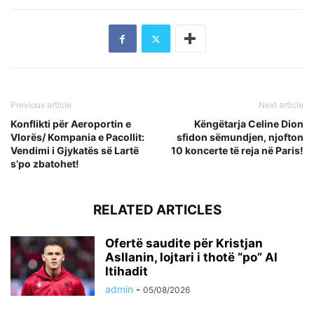
Previous article
Next article
Konflikti për Aeroportin e
Këngëtarja Celine Dion
Vlorës/ Kompania e Pacollit:
sfidon sëmundjen, njofton
Vendimi i Gjykatës së Lartë
10 koncerte të reja në Paris!
s’po zbatohet!
RELATED ARTICLES
Ofertë saudite për Kristjan
Asllanin, lojtari i thotë “po” Al
Itihadit
admin
-
05/08/2026