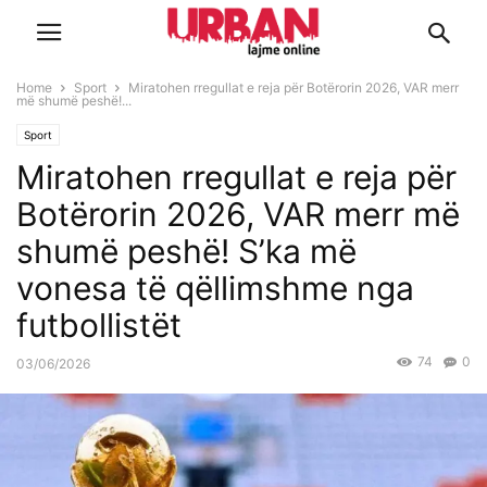
Home
Sport
Miratohen rregullat e reja për Botërorin 2026, VAR merr
më shumë peshë!...
Sport
Miratohen rregullat e reja për
Botërorin 2026, VAR merr më
shumë peshë! S’ka më
vonesa të qëllimshme nga
futbollistët
74
0
03/06/2026