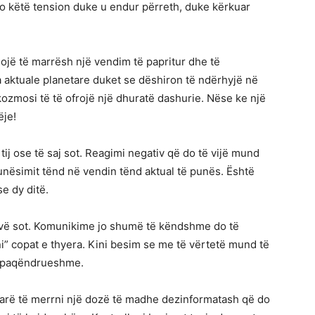
hto këtë tension duke u endur përreth, duke kërkuar
alojë të marrësh një vendim të papritur dhe të
 aktuale planetare duket se dëshiron të ndërhyjë në
ozmosi të të ofrojë një dhuratë dashurie. Nëse ke një
ëje!
 tij ose të saj sot. Reagimi negativ që do të vijë mund
unësimit tënd në vendin tënd aktual të punës. Është
e dy ditë.
provë sot. Komunikime jo shumë të këndshme do të
ni” copat e thyera. Kini besim se me të vërtetë mund të
të paqëndrueshme.
jarë të merrni një dozë të madhe dezinformatash që do