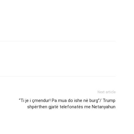
Next article
“Ti je i çmendur! Pa mua do ishe në burg”/ Trump
shpërthen gjatë telefonatës me Netanyahun