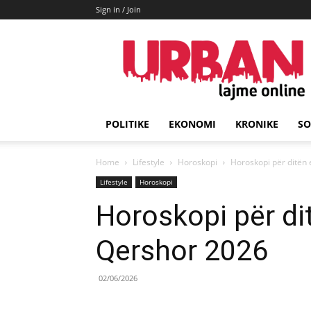
Sign in / Join
URBAN
Lajme
POLITIKE
EKONOMI
KRONIKE
SO
Home
Lifestyle
Horoskopi
Horoskopi për ditën
Lifestyle
Horoskopi
Horoskopi për di
Qershor 2026
02/06/2026
Share