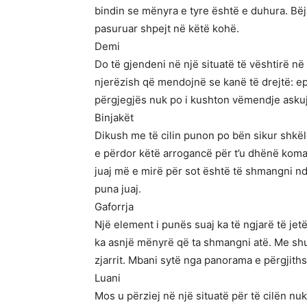
bindin se mënyra e tyre është e duhura. Bë
pasuruar shpejt në këtë kohë.
Demi
Do të gjendeni në një situatë të vështirë në
njerëzish që mendojnë se kanë të drejtë: ep
përgjegjës nuk po i kushton vëmendje askujt
Binjakët
Dikush me të cilin punon po bën sikur shkël
e përdor këtë arrogancë për t’u dhënë koma
juaj më e mirë për sot është të shmangni nd
puna juaj.
Gaforrja
Një element i punës suaj ka të ngjarë të jetë
ka asnjë mënyrë që ta shmangni atë. Me shu
zjarrit. Mbani sytë nga panorama e përgjit
Luani
Mos u përziej në një situatë për të cilën n