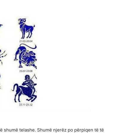
në shumë telashe. Shumë njerëz po përpiqen të të