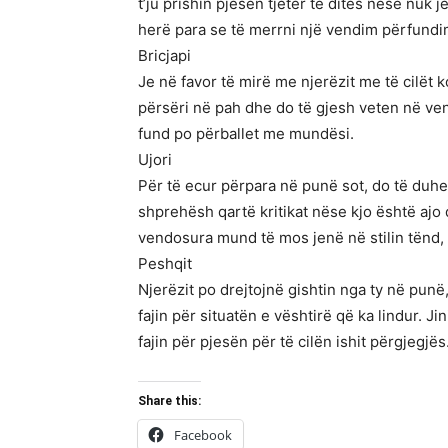
t’ju prishin pjesën tjetër të ditës nëse nuk 
herë para se të merrni një vendim përfundi
Bricjapi
Je në favor të mirë me njerëzit me të cilët 
përsëri në pah dhe do të gjesh veten në ven
fund po përballet me mundësi.
Ujori
Për të ecur përpara në punë sot, do të duhet
shprehësh qartë kritikat nëse kjo është ajo 
vendosura mund të mos jenë në stilin tënd, 
Peshqit
Njerëzit po drejtojnë gishtin nga ty në punë
fajin për situatën e vështirë që ka lindur. J
fajin për pjesën për të cilën ishit përgjegjës
Share this:
Facebook