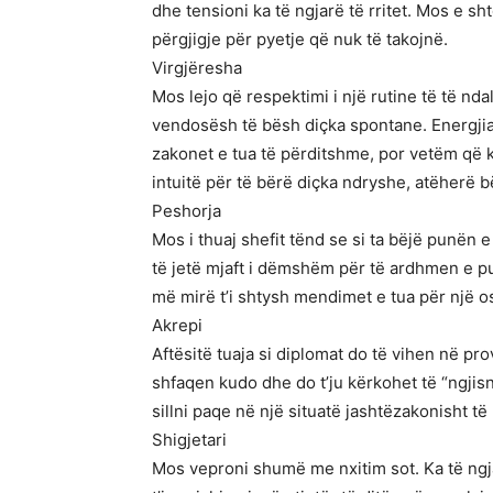
dhe tensioni ka të ngjarë të rritet. Mos e s
përgjigje për pyetje që nuk të takojnë.
Virgjëresha
Mos lejo që respektimi i një rutine të të nd
vendosësh të bësh diçka spontane. Energjia
zakonet e tua të përditshme, por vetëm që k
intuitë për të bërë diçka ndryshe, atëherë b
Peshorja
Mos i thuaj shefit tënd se si ta bëjë punën e
të jetë mjaft i dëmshëm për të ardhmen e p
më mirë t’i shtysh mendimet e tua për një os
Akrepi
Aftësitë tuaja si diplomat do të vihen në 
shfaqen kudo dhe do t’ju kërkohet të “ngjis
sillni paqe në një situatë jashtëzakonisht 
Shigjetari
Mos veproni shumë me nxitim sot. Ka të ng