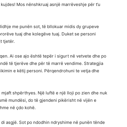
j kujdes! Mos nënshkruaj asnjë marrëveshje për t’u
 lidhje me punën sot, të bllokuar midis dy grupeve
rorëve tuaj dhe kolegëve tuaj. Duket se personi
 tjetër.
qen. Ai ose ajo është tepër i sigurt në vetvete dhe po
ndë të tjerëve dhe për të marrë vendime. Strategjia
ikimin e këtij personi. Përqendrohuni te vetja dhe
 mjaft shpërthyes. Një luftë e një lloji po zien dhe nuk
më mundësi, do të gjendeni pikërisht në vijën e
hshme në çdo kohë.
uk di asgjë. Sot po ndodhin ndryshime në punën tënde