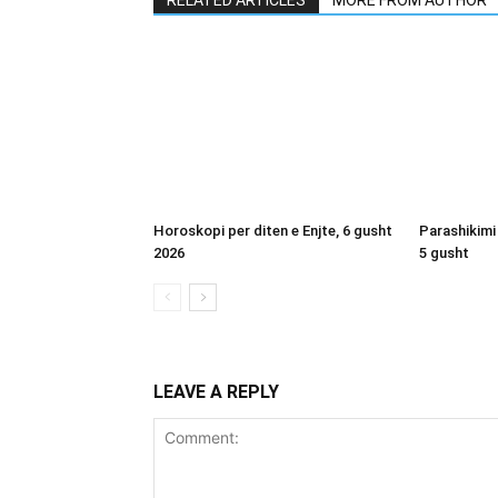
RELATED ARTICLES
MORE FROM AUTHOR
Horoskopi per diten e Enjte, 6 gusht
Parashikimi
2026
5 gusht
LEAVE A REPLY