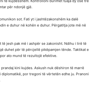
jeni të kujdesshëm. Kontrolloni burimet tuaja dy ose tre
mtar për ndonjë gjë.
komunikon sot. Fati yt i jashtëzakonshëm ka dalë
din e duhur në kohën e duhur. Përgatitja jote më në
 të jesh pak më i ashpër se zakonisht. Ndihu i lirë të
që duhet për të përcjellë pikëpamjen tënde. Taktikat e
por ato mund të rezultojë efektive.
, prandaj kini kujdes. Askush nuk dëshiron të marrë
ini diplomatikë, por tregoni të vërtetën edhe ju. Pranoni
.