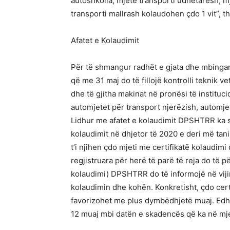
autoshkolla, mjete transporti udhëtarësh, m
transporti mallrash kolaudohen çdo 1 vit”,
Afatet e Kolaudimit
Për të shmangur radhët e gjata dhe mbinga
që me 31 maj do të fillojë kontrolli teknik v
dhe të gjitha makinat në pronësi të institu
automjetet për transport njerëzish, automje
Lidhur me afatet e kolaudimit DPSHTRR ka sqa
kolaudimit në dhjetor të 2020 e deri më tani 
t’i njihen çdo mjeti me certifikatë kolaudim
regjistruara për herë të parë të reja do të 
kolaudimi) DPSHTRR do të informojë në vijim
kolaudimin dhe kohën. Konkretisht, çdo cert
favorizohet me plus dymbëdhjetë muaj. Edhe 
12 muaj mbi datën e skadencës që ka në mj