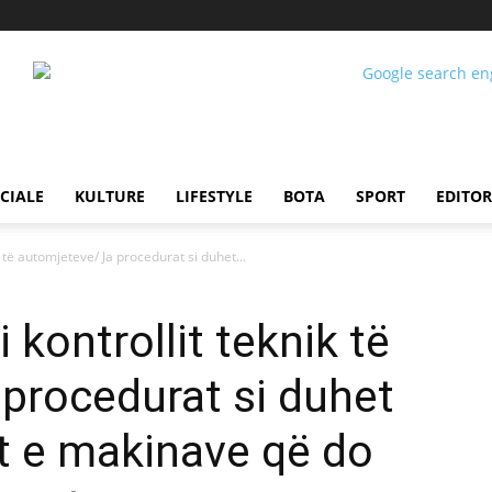
CIALE
KULTURE
LIFESTYLE
BOTA
SPORT
EDITOR
k të automjeteve/ Ja procedurat si duhet...
 kontrollit teknik të
procedurat si duhet
et e makinave që do