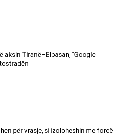
në aksin Tiranë–Elbasan, “Google
utostradën
ohen për vrasje, si izoloheshin me forcë