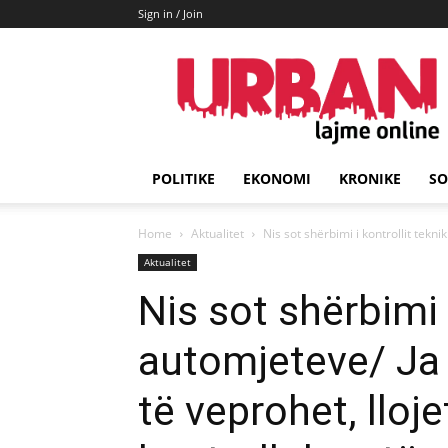
Sign in / Join
URBAN
Lajme
POLITIKE
EKONOMI
KRONIKE
SO
Home
Aktualitet
Nis sot shërbimi i kontrollit tekni
Aktualitet
Nis sot shërbimi i
automjeteve/ Ja 
të veprohet, lloj