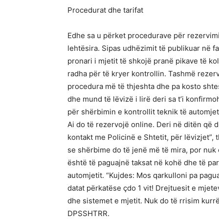
Procedurat dhe tarifat
Edhe sa u përket procedurave për rezervim
lehtësira. Sipas udhëzimit të publikuar në
pronari i mjetit të shkojë pranë pikave të kol
radha për të kryer kontrollin. Tashmë rezer
procedura më të thjeshta dhe pa kosto shtesë
dhe mund të lëvizë i lirë deri sa t’i konfirmo
për shërbimin e kontrollit teknik të automje
Ai do të rezervojë online. Deri në ditën që 
kontakt me Policinë e Shtetit, për lëvizjet”
se shërbime do të jenë më të mira, por nuk do
është të paguajnë taksat në kohë dhe të para
automjetit. “Kujdes: Mos qarkulloni pa pagua
datat përkatëse çdo 1 vit! Drejtuesit e mjet
dhe sistemet e mjetit. Nuk do të rrisim kurrë
DPSSHTRR.