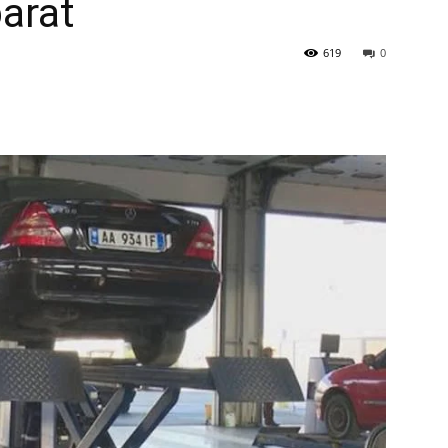
parat
619
0