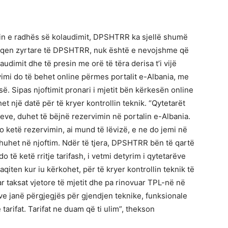
in e radhës së kolaudimit, DPSHTRR ka sjellë shumë
 faqen zyrtare të DPSHTRR, nuk është e nevojshme që
audimit dhe të presin me orë të tëra derisa t’i vijë
vimi do të behet online përmes portalit e-Albania, me
. Sipas njoftimit pronari i mjetit bën kërkesën online
het një datë për të kryer kontrollin teknik. “Qytetarët
teve, duhet të bëjnë rezervimin në portalin e-Albania.
do ketë rezervimin, ai mund të lëvizë, e ne do jemi në
, thuhet në njoftim. Ndër të tjera, DPSHTRR bën të qartë
 të ketë rritje tarifash, i vetmi detyrim i qytetarëve
qiten kur iu kërkohet, për të kryer kontrollin teknik të
r taksat vjetore të mjetit dhe pa rinovuar TPL-në në
eve janë përgjegjës për gjendjen teknike, funksionale
 tarifat. Tarifat ne duam që ti ulim”, thekson