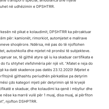
jete transporti special, ambulanca dhe mjete
 thuhet në udhëzimin e DPSHTRR.
rkesën në pikat e kolaudimit, DPSHTRR ka përcaktuar
etëm për: kamionët, rimorkiot, automjetet e mallrave
cioneve shoqërore. Ndërsa, më pas do të njoftohen
tet, autoshkolla dhe mjetet në pronësi të subjekteve.
ruar se, të gjithë atyre që iu ka skaduar certifikata e
do t’u shtyhet vlefshmëria për një vit. “Afatet e reja do
i që ka datë skadence pas datës 23.12.2020! (Mjetet e
përfitojnë gjithashtu periudhën përkatëse pa detyrim
ësi çdo kategori mjeti për detyrimin që të kryejë
ifikatë e skaduar, dhe kolaudimi ka qenë i mbyllur dhe
nëse ka marrë vulë për 1 muaj, disa muaj, ai përfiton
et”, njofton DSHPTRR.