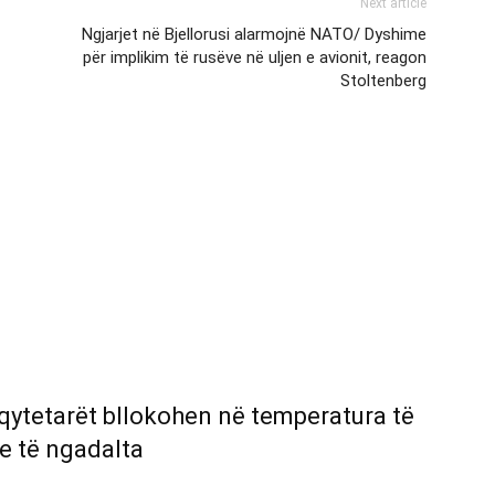
Next article
Ngjarjet në Bjellorusi alarmojnë NATO/ Dyshime
për implikim të rusëve në uljen e avionit, reagon
Stoltenberg
 qytetarët bllokohen në temperatura të
e të ngadalta