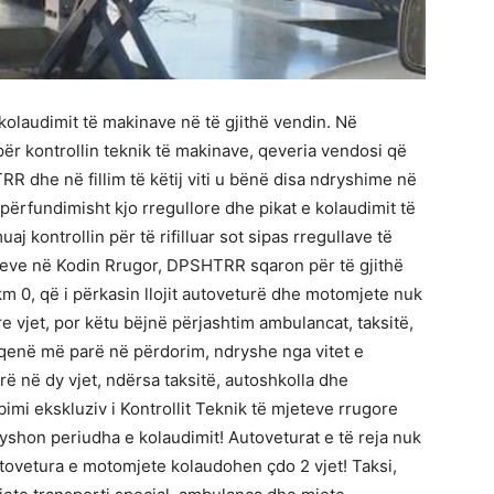
 kolaudimit të makinave në të gjithë vendin. Në
ër kontrollin teknik të makinave, qeveria vendosi që
R dhe në fillim të këtij viti u bënë disa ndryshime në
 përfundimisht kjo rregullore dhe pikat e kolaudimit të
 kontrollin për të rifilluar sot sipas rregullave të
meve në Kodin Rrugor, DPSHTRR sqaron për të gjithë
 km 0, që i përkasin llojit autoveturë dhe motomjete nuk
re vjet, por këtu bëjnë përjashtim ambulancat, taksitë,
qenë më parë në përdorim, ndryshe nga vitet e
rë në dy vjet, ndërsa taksitë, autoshkolla dhe
imi ekskluziv i Kontrollit Teknik të mjeteve rrugore
shon periudha e kolaudimit! Autoveturat e të reja nuk
tovetura e motomjete kolaudohen çdo 2 vjet! Taksi,