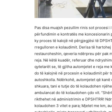
Pas disa muajsh pezullim rinis sot procesi i
përfundimin e kontratës me koncesionarin p
ky proces të kalojë në përgjegjësi të DPSHTR
rregulloren e kolaudimit. Derisa të hartohej
restauroheshin, qeveria ndërpreu për pak muaj
reja. Në këtë kuadër, referuar dhe ndryshi
qytetarët se, të gjitha automjetet e reja me
do të kalojnë në procesin e kolaudimit për t
autoshkolla. Ndërkohë, automjetet që kanë 
shkuara, tani e tutje do të kolaudohen njëhe
ambulancat do të kolaudohen çdo vit. “Shërb
rikthehet në administrimin e DPSHTRR! Ndry
kolaudohen 3 vitet e para; Mjetet me km, au