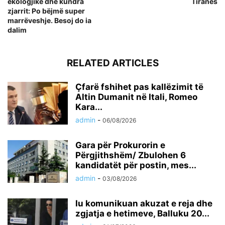
ekologjike dhe kundra
Tiranës
zjarrit: Po bëjmë super
marrëveshje. Besoj do ia
dalim
RELATED ARTICLES
Çfarë fshihet pas kallëzimit të
Altin Dumanit në Itali, Romeo
Kara...
admin
-
06/08/2026
Gara për Prokurorin e
Përgjithshëm/ Zbulohen 6
kandidatët për postin, mes...
admin
-
03/08/2026
Iu komunikuan akuzat e reja dhe
zgjatja e hetimeve, Balluku 20...