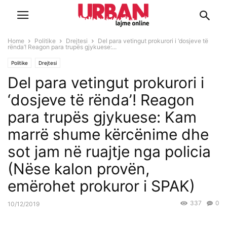
Home
Politike
Drejtesi
Del para vetingut prokurori i ‘dosjeve të
rënda’! Reagon para trupës gjykuese:...
Politike
Drejtesi
Del para vetingut prokurori i
‘dosjeve të rënda’! Reagon
para trupës gjykuese: Kam
marrë shume kërcënime dhe
sot jam në ruajtje nga policia
(Nëse kalon provën,
emërohet prokuror i SPAK)
337
0
10/12/2019