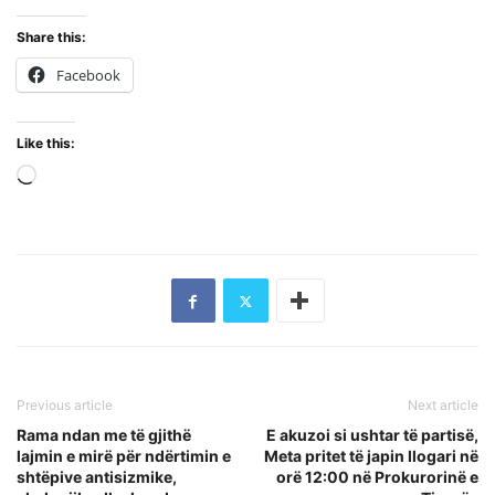
Share this:
Facebook
Like this:
Loading…
Previous article
Next article
Rama ndan me të gjithë
E akuzoi si ushtar të partisë,
lajmin e mirë për ndërtimin e
Meta pritet të japin llogari në
shtëpive antisizmike,
orë 12:00 në Prokurorinë e