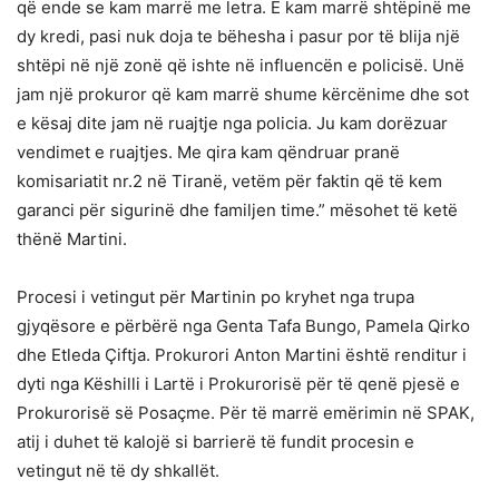
që ende se kam marrë me letra. E kam marrë shtëpinë me
dy kredi, pasi nuk doja te bëhesha i pasur por të blija një
shtëpi në një zonë që ishte në influencën e policisë. Unë
jam një prokuror që kam marrë shume kërcënime dhe sot
e kësaj dite jam në ruajtje nga policia. Ju kam dorëzuar
vendimet e ruajtjes. Me qira kam qëndruar pranë
komisariatit nr.2 në Tiranë, vetëm për faktin që të kem
garanci për sigurinë dhe familjen time.” mësohet të ketë
thënë Martini.
Procesi i vetingut për Martinin po kryhet nga trupa
gjyqësore e përbërë nga Genta Tafa Bungo, Pamela Qirko
dhe Etleda Çiftja. Prokurori Anton Martini është renditur i
dyti nga Këshilli i Lartë i Prokurorisë për të qenë pjesë e
Prokurorisë së Posaçme. Për të marrë emërimin në SPAK,
atij i duhet të kalojë si barrierë të fundit procesin e
vetingut në të dy shkallët.