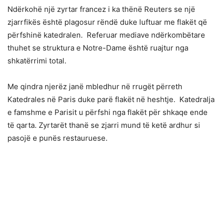
Ndërkohë një zyrtar francez i ka thënë Reuters se një
zjarrfikës është plagosur rëndë duke luftuar me flakët që
përfshinë katedralen. Referuar mediave ndërkombëtare
thuhet se struktura e Notre-Dame është ruajtur nga
shkatërrimi total.
Me qindra njerëz janë mbledhur në rrugët përreth
Katedrales në Paris duke parë flakët në heshtje. Katedralja
e famshme e Parisit u përfshi nga flakët për shkaqe ende
të qarta. Zyrtarët thanë se zjarri mund të ketë ardhur si
pasojë e punës restauruese.