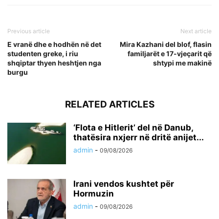
Previous article
Next article
E vranë dhe e hodhën në det
Mira Kazhani del blof, flasin
studenten greke, i riu
familjarët e 17-vjeçarit që
shqiptar thyen heshtjen nga
shtypi me makinë
burgu
RELATED ARTICLES
‘Flota e Hitlerit’ del në Danub,
thatësira nxjerr në dritë anijet...
admin
-
09/08/2026
Irani vendos kushtet për
Hormuzin
admin
-
09/08/2026