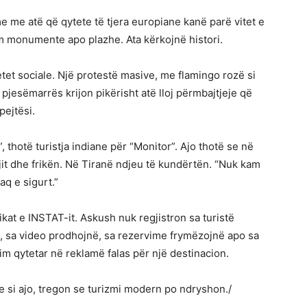
e me atë që qytete të tjera europiane kanë parë vitet e
m monumente apo plazhe. Ata kërkojnë histori.
etet sociale. Një protestë masive, me flamingo rozë si
pjesëmarrës krijon pikërisht atë lloj përmbajtjeje që
pejtësi.
 thotë turistja indiane për “Monitor”. Ajo thotë se në
 ujit dhe frikën. Në Tiranë ndjeu të kundërtën. “Nuk kam
aq e sigurt.”
ikat e INSTAT-it. Askush nuk regjistron sa turistë
, sa video prodhojnë, sa rezervime frymëzojnë apo sa
im qytetar në reklamë falas për një destinacion.
 si ajo, tregon se turizmi modern po ndryshon./