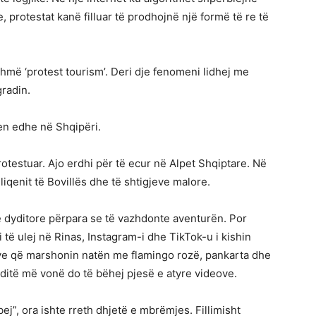
e, protestat kanë filluar të prodhojnë një formë të re të
shmë ‘protest tourism’. Deri dje fenomeni lidhej me
radin.
qen edhe në Shqipëri.
otestuar. Ajo erdhi për të ecur në Alpet Shqiptare. Në
ë liqenit të Bovillës dhe të shtigjeve malore.
së dyditore përpara se të vazhdonte aventurën. Por
i të ulej në Rinas, Instagram-i dhe TikTok-u i kishin
ëzve që marshonin natën me flamingo rozë, pankarta dhe
a ditë më vonë do të bëhej pjesë e atyre videove.
j”, ora ishte rreth dhjetë e mbrëmjes. Fillimisht