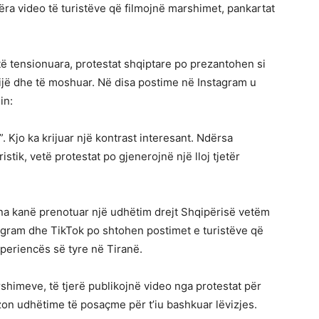
ra video të turistëve që filmojnë marshimet, pankartat
ë tensionuara, protestat shqiptare po prezantohen si
ëmijë dhe të moshuar. Në disa postime në Instagram u
in:
 Kjo ka krijuar një kontrast interesant. Ndërsa
istik, vetë protestat po gjenerojnë një lloj tjetër
ona kanë prenotuar një udhëtim drejt Shqipërisë vetëm
tagram dhe TikTok po shtohen postimet e turistëve që
periencës së tyre në Tiranë.
himeve, të tjerë publikojnë video nga protestat për
zon udhëtime të posaçme për t’iu bashkuar lëvizjes.