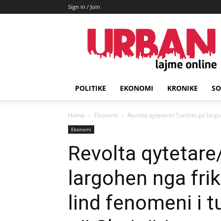
Sign in / Join
URBAN
Lajme
POLITIKE
EKONOMI
KRONIKE
SO
Home
Ekonomi
Revolta qytetare/ Turistët po largo
Ekonomi
Revolta qytetare/
largohen nga frik
lind fenomeni i t