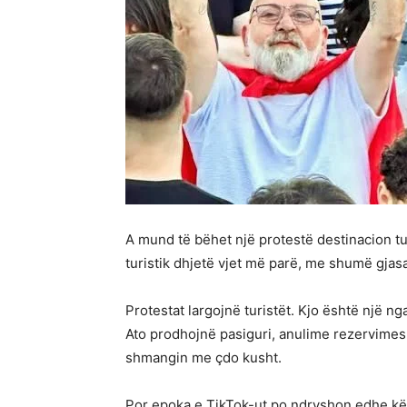
A mund të bëhet një protestë destinacion tur
turistik dhjetë vjet më parë, me shumë gjas
Protestat largojnë turistët. Kjo është një ng
Ato prodhojnë pasiguri, anulime rezervimesh
shmangin me çdo kusht.
Por epoka e TikTok-ut po ndryshon edhe këtë