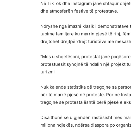
Në TikTok dhe Instagram janë shfaqur dhjetë
dhe atmosferën festive të protestave.
Ndryshe nga imazhi klasik i demonstratave t
tubime familjare ku marrin pjesë të rinj, f
drejtohet drejtpërdrejt turistëve me mesazh
“Mos u shqetësoni, protestat janë paqësore”.
protestuesit synojnë të ndalin një projekt tur
turizmi
Nuk ka ende statistika që tregojnë sa pers
për të marrë pjesë në protestë. Por në Ins
tregojnë se protesta është bërë pjesë e eks
Disa thonë se u gjendën rastësisht mes mars
miliona ndjekës, ndërsa diaspora po organi