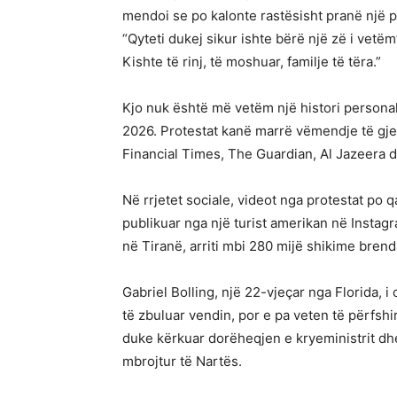
mendoi se po kalonte rastësisht pranë një pr
“Qyteti dukej sikur ishte bërë një zë i vetëm”
Kishte të rinj, të moshuar, familje të tëra.”
Kjo nuk është më vetëm një histori personal
2026. Protestat kanë marrë vëmendje të gje
Financial Times, The Guardian, Al Jazeera dh
Në rrjetet sociale, videot nga protestat po 
publikuar nga një turist amerikan në Insta
në Tiranë, arriti mbi 280 mijë shikime bren
Gabriel Bolling, një 22-vjeçar nga Florida, i 
të zbuluar vendin, por e pa veten të përfshi
duke kërkuar dorëheqjen e kryeministrit dhe
mbrojtur të Nartës.