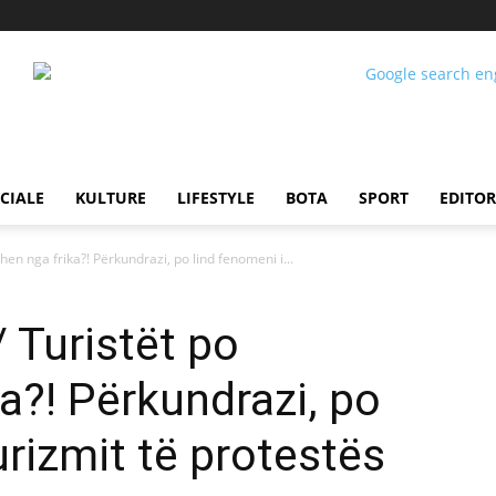
CIALE
KULTURE
LIFESTYLE
BOTA
SPORT
EDITOR
hen nga frika?! Përkundrazi, po lind fenomeni i...
 Turistët po
a?! Përkundrazi, po
urizmit të protestës