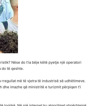
istik? Nëse do t’ia bëje këtë pyetje një operatori
a do të qeshte.
a rregullat më të vjetra të industrisë së udhëtimeve.
 dhe imazhe që ministritë e turizmit përpiqen t’i
 logjikë. Në një internet ku algoritmet shpërblejnë