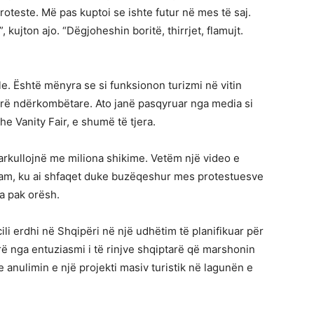
oteste. Më pas kuptoi se ishte futur në mes të saj.
, kujton ajo. “Dëgjoheshin boritë, thirrjet, flamujt.
e. Është mënyra se si funksionon turizmi në vitin
rë ndërkombëtare. Ato janë pasqyruar nga media si
e Vanity Fair, e shumë të tjera.
qarkullojnë me miliona shikime. Vetëm një video e
gram, ku ai shfaqet duke buzëqeshur mes protestuesve
da pak orësh.
cili erdhi në Shqipëri në një udhëtim të planifikuar për
rë nga entuziasmi i të rinjve shqiptarë që marshonin
 anulimin e një projekti masiv turistik në lagunën e