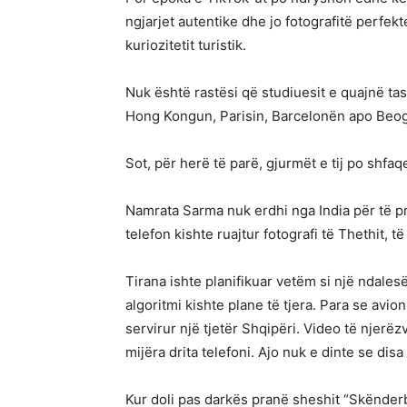
ngjarjet autentike dhe jo fotografitë perfekt
kuriozitetit turistik.
Nuk është rastësi që studiuesit e quajnë ta
Hong Kongun, Parisin, Barcelonën apo Beog
Sot, për herë të parë, gjurmët e tij po shfa
Namrata Sarma nuk erdhi nga India për të pr
telefon kishte ruajtur fotografi të Thethit, t
Tirana ishte planifikuar vetëm si një ndale
algoritmi kishte plane të tjera. Para se avion
servirur një tjetër Shqipëri. Video të njer
mijëra drita telefoni. Ajo nuk e dinte se dis
Kur doli pas darkës pranë sheshit “Skënderbe