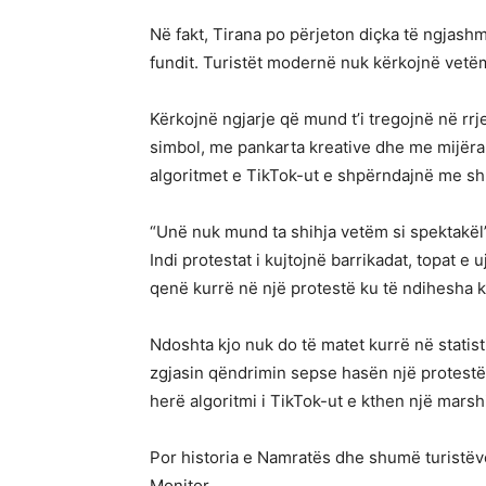
Në fakt, Tirana po përjeton diçka të ngjashm
fundit. Turistët modernë nuk kërkojnë vetë
Kërkojnë ngjarje që mund t’i tregojnë në rrj
simbol, me pankarta kreative dhe me mijëra 
algoritmet e TikTok-ut e shpërndajnë me sh
“Unë nuk mund ta shihja vetëm si spektakël”,
Indi protestat i kujtojnë barrikadat, topat e
qenë kurrë në një protestë ku të ndihesha k
Ndoshta kjo nuk do të matet kurrë në statist
zgjasin qëndrimin sepse hasën një protestë
herë algoritmi i TikTok-ut e kthen një marsh
Por historia e Namratës dhe shumë turistëve
Monitor