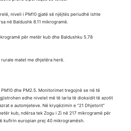
relë, niveli i PM10 gjatë së njëjtës periudhë ishte
sa në Baldushk 8.11 mikrogramë.
 mikrogramë për metër kub dhe Baldushku 5.78
rurale matet me dhjetëra herë.
e PM10 dhe PM2.5. Monitorimet tregojnë se në të
gjistrohen edhe nivelet më të larta të dioksidit të azotit
gazrat e automjeteve. Në kryqëzimin e “21 Dhjetorit”
 metër kub, ndërsa tek Zogu i Zi në 217 mikrogramë për
erë kufirin europian prej 40 mikrogramësh.