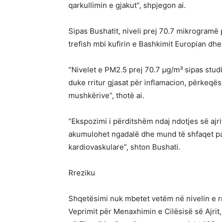
qarkullimin e gjakut”, shpjegon ai.
Sipas Bushatit, niveli prej 70.7 mikrogramë p
trefish mbi kufirin e Bashkimit Europian d
“Nivelet e PM2.5 prej 70.7 µg/m³ sipas stud
duke rritur gjasat për inflamacion, përkeqës
mushkërive”, thotë ai.
“Ekspozimi i përditshëm ndaj ndotjes së ajr
akumulohet ngadalë dhe mund të shfaqet pa
kardiovaskulare”, shton Bushati.
Rreziku
Shqetësimi nuk mbetet vetëm në nivelin e rr
Veprimit për Menaxhimin e Cilësisë së Ajrit,