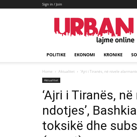
Sign in / Join
URBAN
Lajme
POLITIKE
EKONOMI
KRONIKE
SO
Home
Aktualitet
‘Ajri i Tiranës, në nivele alarmant
Aktualitet
‘Ajri i Tiranës, n
ndotjes’, Bashki
toksikë dhe sub