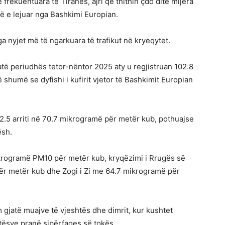
 frekuentuara të Tiranës, ajri që thithin çdo ditë mijëra
jtë e lejuar nga Bashkimi Europian.
a nyjet më të ngarkuara të trafikut në kryeqytet.
atë periudhës tetor-nëntor 2025 aty u regjistruan 102.8
humë se dyfishi i kufirit vjetor të Bashkimit Europian
M2.5 arriti në 70.7 mikrogramë për metër kub, pothuajse
ësh.
ikrogramë PM10 për metër kub, kryqëzimi i Rrugës së
r metër kub dhe Zogi i Zi me 64.7 mikrogramë për
m gjatë muajve të vjeshtës dhe dimrit, kur kushtet
tësve pranë sipërfaqes së tokës.