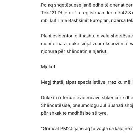
Po aq shqetësuese janë edhe të dhënat për 
Tek “21 Dhjetori” u regjistruan deri në 42
mbi kufirin e Bashkimit Europian, ndërsa tek
Plani evidenton gjithashtu nivele shqetësues
monitoruara, duke sinjalizuar ekspozim të 
njohura për shëndetin e njeriut.
Mjekët
Megjithatë, sipas specialistëve, rreziku më
Duke iu referuar evidencave shkencore dh
Shëndetësisë, pneumologu Jul Bushati shpj
për shkak të madhësisë së tyre.
“Grimcat PM2.5 janë aq të vogla sa kalojnë