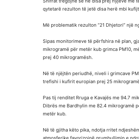
Shifrat tregojnë se në disa prej nyjeve më të
qytetarë rezulton të jetë disa herë mbi kufi
Më problematik rezulton “21 Dhjetori” një ng
Sipas monitorimeve të përfshira në plan, gj
mikrogramë për metër kub grimca PM10, më s
prej 40 mikrogramësh.
Në të njëjtën periudhë, niveli i grimcave P
trefishi i kufirit europian prej 25 mikrogram
Pas tij renditet Rruga e Kavajës me 94.7 m
Dibrës me Bardhylin me 82.4 mikrogramë pë
metër kub.
Në të gjitha këto pika, ndotja rritet ndjeshë
atmosferike favorizojnë grumbullimin e ndo