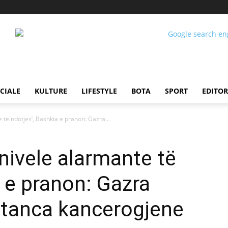
CIALE
KULTURE
LIFESTYLE
BOTA
SPORT
EDITOR
e të ndotjes’, Bashkia e pranon: Gazra...
ë nivele alarmante të
a e pranon: Gazra
stanca kancerogjene