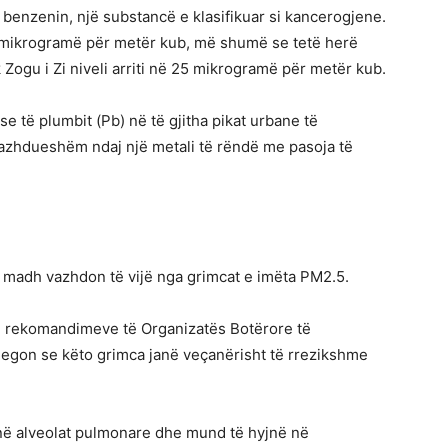
benzenin, një substancë e klasifikuar si kancerogjene.
.8 mikrogramë për metër kub, më shumë se tetë herë
 Zogu i Zi niveli arriti në 25 mikrogramë për metër kub.
e të plumbit (Pb) në të gjitha pikat urbane të
vazhdueshëm ndaj një metali të rëndë me pasoja të
 i madh vazhdon të vijë nga grimcat e imëta PM2.5.
e rekomandimeve të Organizatës Botërore të
egon se këto grimca janë veçanërisht të rrezikshme
 në alveolat pulmonare dhe mund të hyjnë në