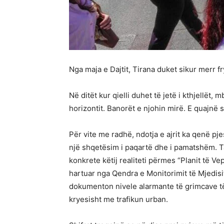
Nga maja e Dajtit, Tirana duket sikur merr f
Në ditët kur qielli duhet të jetë i kthjellët
horizontit. Banorët e njohin mirë. E quajnë 
Për vite me radhë, ndotja e ajrit ka qenë p
një shqetësim i paqartë dhe i pamatshëm. T
konkrete këtij realiteti përmes “Planit të V
hartuar nga Qendra e Monitorimit të Mjedisit 
dokumenton nivele alarmante të grimcave të
kryesisht me trafikun urban.