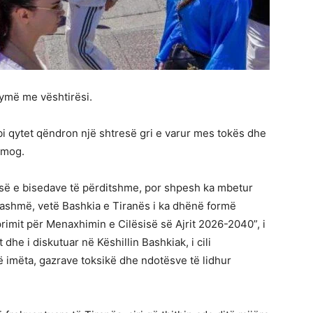
rymë me vështirësi.
, mbi qytet qëndron një shtresë gri e varur mes tokës dhe
smog.
jesë e bisedave të përditshme, por shpesh ka mbetur
ashmë, vetë Bashkia e Tiranës i ka dhënë formë
eprimit për Menaxhimin e Cilësisë së Ajrit 2026-2040”, i
dhe i diskutuar në Këshillin Bashkiak, i cili
 imëta, gazrave toksikë dhe ndotësve të lidhur