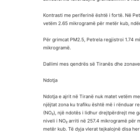
Kontrasti me periferinë është i fortë. Në Pet
vetëm 2.65 mikrogramë për metër kub, ndër
Për grimcat PM2.5, Petrela regjistroi 1.74
mikrogramë.
Dallimi mes qendrës së Tiranës dhe zonave 
Ndotja
Ndotja e ajrit në Tiranë nuk matet vetëm m
njëjtat zona ku trafiku është më i rënduar re
(NO₂), një ndotës i lidhur drejtpërdrejt me 
niveli i NO₂ arriti në 257.4 mikrogramë për
metër kub. Të dyja vlerat tejkalojnë disa h