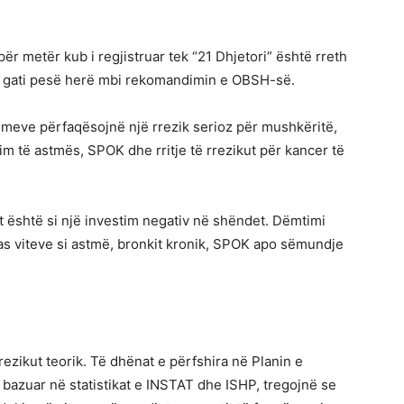
ër metër kub i regjistruar tek “21 Dhjetori” është rreth
he gati pesë herë mbi rekomandimin e OBSH-së.
imeve përfaqësojnë një rrezik serioz për mushkëritë,
im të astmës, SPOK dhe rritje të rrezikut për kancer të
it është si një investim negativ në shëndet. Dëmtimi
s viteve si astmë, bronkit kronik, SPOK apo sëmundje
ezikut teorik. Të dhënat e përfshira në Planin e
 bazuar në statistikat e INSTAT dhe ISHP, tregojnë se