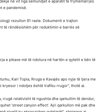
vdekje në vit nga sëmundjet e aparatit të frymëmarrjes
et e pandemisë.
ologji rezulton 91 raste. Dokumenti e trajton
ment të rëndësishëm për reduktimin e barrës së
rja e pikave më të ndotura në hartën e qytetit e bën të
turku, Karl Topia, Rruga e Kavajës apo nyje të tjera me
 kryesor i ndotjes është trafiku rrugor”, thotë ai.
rrugë relativisht të ngushta dhe qarkullim të dendur,
 quhet ‘street canyon effect’. Ajri qarkullon më pak dhe
anë nivelit ku ekspozohen qytetarët”, shpjegon ai.