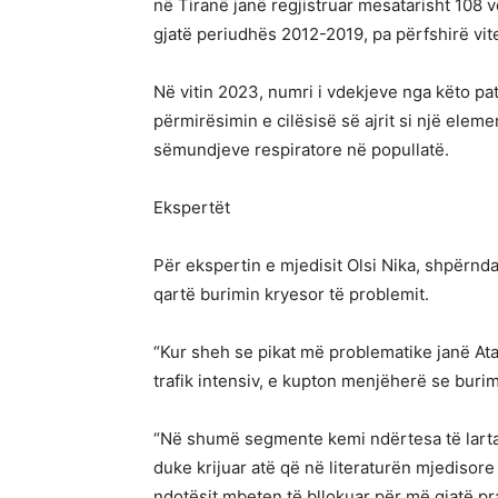
në Tiranë janë regjistruar mesatarisht 108 
gjatë periudhës 2012-2019, pa përfshirë vit
Në vitin 2023, numri i vdekjeve nga këto pat
përmirësimin e cilësisë së ajrit si një ele
sëmundjeve respiratore në popullatë.
Ekspertët
Për ekspertin e mjedisit Olsi Nika, shpërnda
qartë burimin kryesor të problemit.
“Kur sheh se pikat më problematike janë Ata
trafik intensiv, e kupton menjëherë se burimi
“Në shumë segmente kemi ndërtesa të larta, 
duke krijuar atë që në literaturën mjedisore
ndotësit mbeten të bllokuar për më gjatë pr