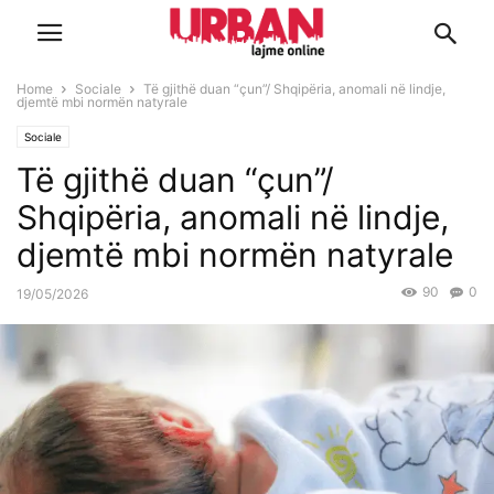
Home
Sociale
Të gjithë duan “çun”/ Shqipëria, anomali në lindje,
djemtë mbi normën natyrale
Sociale
Të gjithë duan “çun”/
Shqipëria, anomali në lindje,
djemtë mbi normën natyrale
90
0
19/05/2026