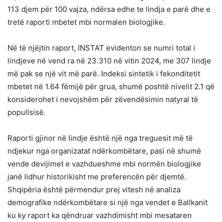
113 djem për 100 vajza, ndërsa edhe te lindja e parë dhe e
tretë raporti mbetet mbi normalen biologjike.
Në të njëjtin raport, INSTAT evidenton se numri total i
lindjeve në vend ra në 23.310 në vitin 2024, me 307 lindje
më pak se një vit më parë. Indeksi sintetik i fekonditetit
mbetet në 1.64 fëmijë për grua, shumë poshtë nivelit 2.1 që
konsiderohet i nevojshëm për zëvendësimin natyral të
popullsisë.
Raporti gjinor në lindje është një nga treguesit më të
ndjekur nga organizatat ndërkombëtare, pasi në shumë
vende devijimet e vazhdueshme mbi normën biologjike
janë lidhur historikisht me preferencën për djemtë.
Shqipëria është përmendur prej vitesh në analiza
demografike ndërkombëtare si një nga vendet e Ballkanit
ku ky raport ka qëndruar vazhdimisht mbi mesataren