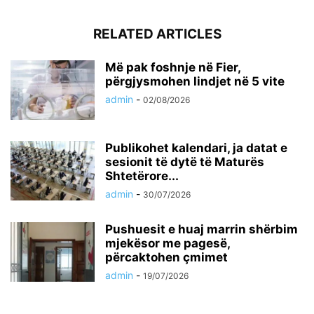
RELATED ARTICLES
Më pak foshnje në Fier,
përgjysmohen lindjet në 5 vite
admin
-
02/08/2026
Publikohet kalendari, ja datat e
sesionit të dytë të Maturës
Shtetërore...
admin
-
30/07/2026
Pushuesit e huaj marrin shërbim
mjekësor me pagesë,
përcaktohen çmimet
admin
-
19/07/2026