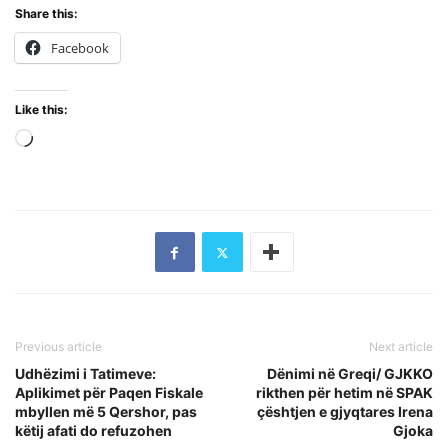
Share this:
Facebook
Like this:
Loading…
Previous article
Next article
Udhëzimi i Tatimeve:
Dënimi në Greqi/ GJKKO
Aplikimet për Paqen Fiskale
rikthen për hetim në SPAK
mbyllen më 5 Qershor, pas
çështjen e gjyqtares Irena
këtij afati do refuzohen
Gjoka