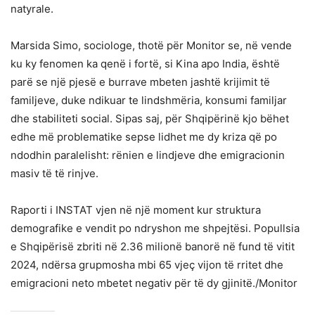
natyrale.
Marsida Simo, sociologe, thotë për Monitor se, në vende
ku ky fenomen ka qenë i fortë, si Kina apo India, është
parë se një pjesë e burrave mbeten jashtë krijimit të
familjeve, duke ndikuar te lindshmëria, konsumi familjar
dhe stabiliteti social. Sipas saj, për Shqipërinë kjo bëhet
edhe më problematike sepse lidhet me dy kriza që po
ndodhin paralelisht: rënien e lindjeve dhe emigracionin
masiv të të rinjve.
Raporti i INSTAT vjen në një moment kur struktura
demografike e vendit po ndryshon me shpejtësi. Popullsia
e Shqipërisë zbriti në 2.36 milionë banorë në fund të vitit
2024, ndërsa grupmosha mbi 65 vjeç vijon të rritet dhe
emigracioni neto mbetet negativ për të dy gjinitë./Monitor