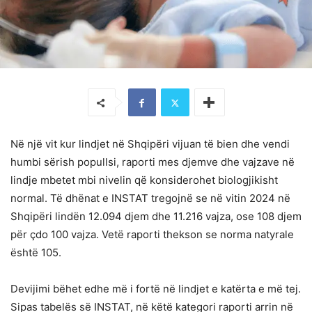
Në një vit kur lindjet në Shqipëri vijuan të bien dhe vendi
humbi sërish popullsi, raporti mes djemve dhe vajzave në
lindje mbetet mbi nivelin që konsiderohet biologjikisht
normal. Të dhënat e INSTAT tregojnë se në vitin 2024 në
Shqipëri lindën 12.094 djem dhe 11.216 vajza, ose 108 djem
për çdo 100 vajza. Vetë raporti thekson se norma natyrale
është 105.
Devijimi bëhet edhe më i fortë në lindjet e katërta e më tej.
Sipas tabelës së INSTAT, në këtë kategori raporti arrin në