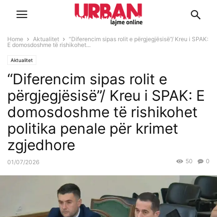
Home
Aktualitet
“Diferencim sipas rolit e përgjegjësisë”/ Kreu i SPAK:
E domosdoshme të rishikohet...
Aktualitet
“Diferencim sipas rolit e
përgjegjësisë”/ Kreu i SPAK: E
domosdoshme të rishikohet
politika penale për krimet
zgjedhore
50
0
01/07/2026