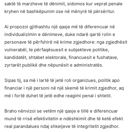
saktë të marzheve të dënimit, sidomos kur veprat penale
kryhen në bashkëpunim ose në mënyrë të përsëritur.
Ai propozoi gjithashtu një qasje më të diferencuar në
individualizimin e dënimeve, duke ndarë qartë rolin e
personave të përfshirë në krime zgjedhore: nga zgjedhësit
vulnerabël, te përfaqësuesit e subjekteve politike,
kandidatët, shtabet elektorale, financuesit e fushatave,
zyrtarët publikë dhe nëpunësit e administratës.
Sipas tij, sa më i lartë të jetë roli organizues, politik apo
financiar i një personi në një skemë të krimit zgjedhor, aq
më i fortë duhet të jetë edhe reagimi penal i shtetit.
Braho nënvizoi se vetëm një qasje e tillë e diferencuar
mund të rrisë efektivitetin e ndëshkimit dhe të ketë efekt
real parandalues ndaj shkeljeve të integritetit zgjedhor.