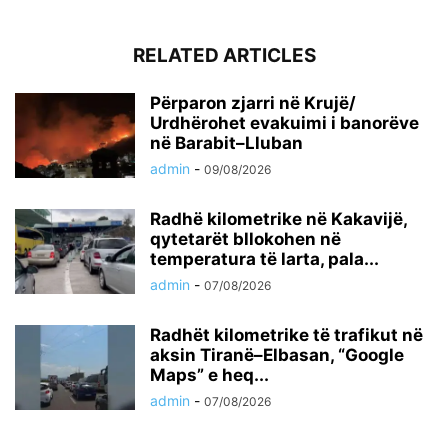
RELATED ARTICLES
Përparon zjarri në Krujë/
Urdhërohet evakuimi i banorëve
në Barabit–Lluban
admin
-
09/08/2026
Radhë kilometrike në Kakavijë,
qytetarët bllokohen në
temperatura të larta, pala...
admin
-
07/08/2026
Radhët kilometrike të trafikut në
aksin Tiranë–Elbasan, “Google
Maps” e heq...
admin
-
07/08/2026