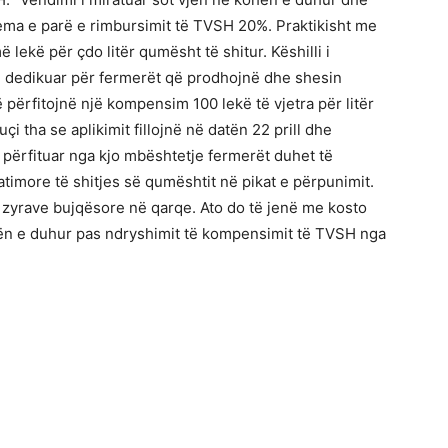
ema e parë e rimbursimit të TVSH 20%. Praktikisht me
ekë për çdo litër qumësht të shitur. Këshilli i
të dedikuar për fermerët që prodhojnë dhe shesin
 përfitojnë një kompensim 100 lekë të vjetra për litër
çi tha se aplikimit fillojnë në datën 22 prill dhe
ë përfituar nga kjo mbështetje fermerët duhet të
imore të shitjes së qumështit në pikat e përpunimit.
në zyrave bujqësore në qarqe. Ato do të jenë me kosto
hën e duhur pas ndryshimit të kompensimit të TVSH nga