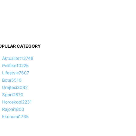
OPULAR CATEGORY
Aktualitet
13748
Politike
10225
Lifestyle
7607
Bota
5510
Drejtesi
3082
Sport
2870
Horoskopi
2231
Rajoni
1803
Ekonomi
1735