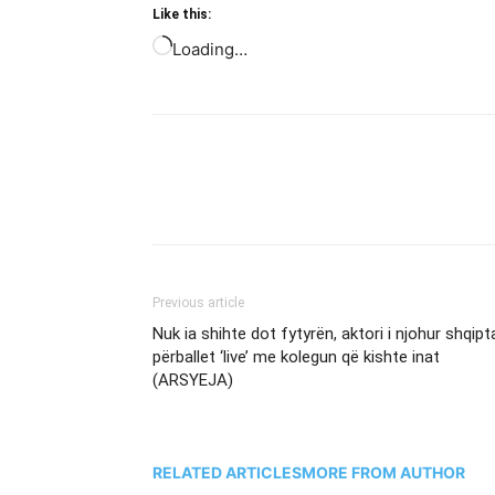
Like this:
Loading…
Previous article
Nuk ia shihte dot fytyrën, aktori i njohur shqipt
përballet ‘live’ me kolegun që kishte inat
(ARSYEJA)
RELATED ARTICLES
MORE FROM AUTHOR