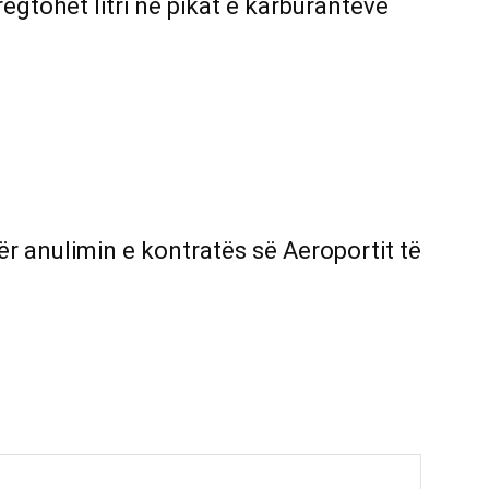
egtohet litri në pikat e karburanteve
r anulimin e kontratës së Aeroportit të