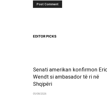
EDITOR PICKS
Senati amerikan konfirmon Eri
Wendt si ambasador të ri në
Shqipëri
05/08/2026