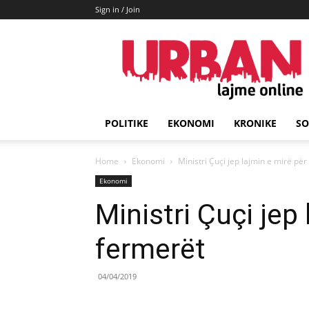
Sign in / Join
URBAN
Lajme
POLITIKE
EKONOMI
KRONIKE
SO
Home
Ekonomi
Ministri Çuçi jep lajmin e mirë pë
Ekonomi
Ministri Çuçi jep
fermerët
04/04/2019
Share