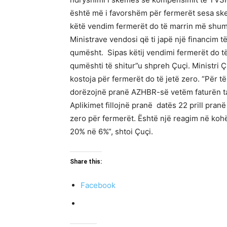
është më i favorshëm për fermerët sesa sk
këtë vendim fermerët do të marrin më shumë l
Ministrave vendosi që ti japë një financim 
qumësht. Sipas këtij vendimi fermerët do të
qumështi të shitur”u shpreh Çuçi. Ministri Çu
kostoja për fermerët do të jetë zero. “Për t
dorëzojnë pranë AZHBR-së vetëm faturën tat
Aplikimet fillojnë pranë datës 22 prill pra
zero për fermerët. Është një reagim në ko
20% në 6%”, shtoi Çuçi.
Share this:
Facebook