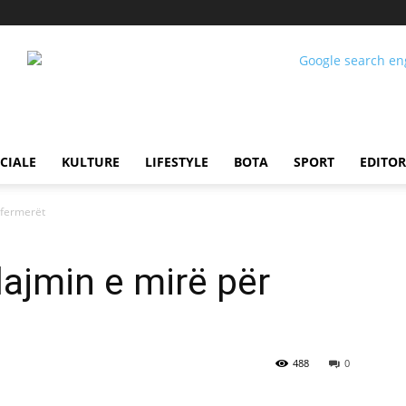
CIALE
KULTURE
LIFESTYLE
BOTA
SPORT
EDITOR
r fermerët
 lajmin e mirë për
488
0