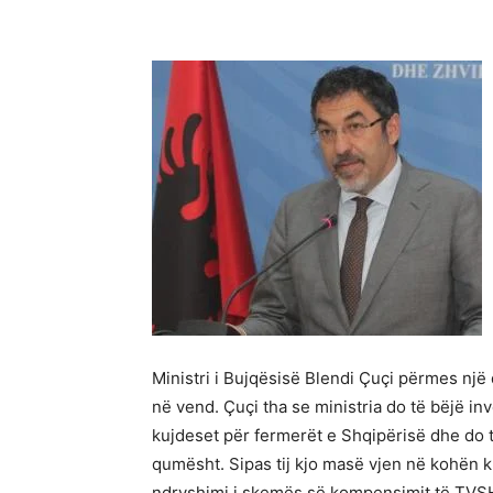
Ministri i Bujqësisë Blendi Çuçi përmes një
në vend. Çuçi tha se ministria do të bëjë in
kujdeset për fermerët e Shqipërisë dhe do të
qumësht. Sipas tij kjo masë vjen në kohën k
ndryshimi i skemës së kompensimit të TVSH.