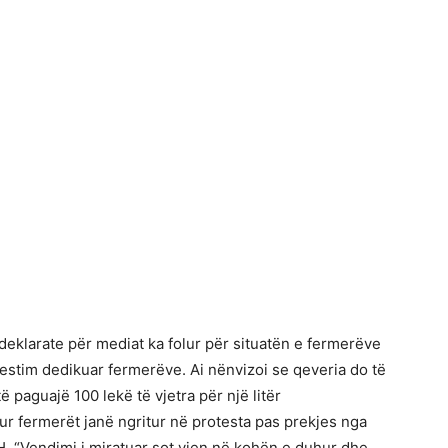
 deklarate për mediat ka folur për situatën e fermerëve
vestim dedikuar fermerëve. Ai nënvizoi se qeveria do të
 paguajë 100 lekë të vjetra për një litër
ur fermerët janë ngritur në protesta pas prekjes nga
 “Vendimi i miratuar sot vjen në kohën e duhur dhe