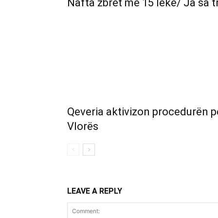
Nafta zbret me 15 lekë/ Ja sa tr
Qeveria aktivizon procedurën pë
Vlorës
LEAVE A REPLY