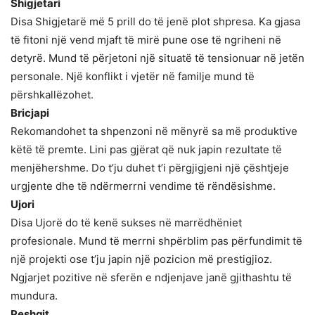
Shigjetari
Disa Shigjetarë më 5 prill do të jenë plot shpresa. Ka gjasa
të fitoni një vend mjaft të mirë pune ose të ngriheni në
detyrë. Mund të përjetoni një situatë të tensionuar në jetën
personale. Një konflikt i vjetër në familje mund të
përshkallëzohet.
Bricjapi
Rekomandohet ta shpenzoni në mënyrë sa më produktive
këtë të premte. Lini pas gjërat që nuk japin rezultate të
menjëhershme. Do t’ju duhet t’i përgjigjeni një çështjeje
urgjente dhe të ndërmerrni vendime të rëndësishme.
Ujori
Disa Ujorë do të kenë sukses në marrëdhëniet
profesionale. Mund të merrni shpërblim pas përfundimit të
një projekti ose t’ju japin një pozicion më prestigjioz.
Ngjarjet pozitive në sferën e ndjenjave janë gjithashtu të
mundura.
Peshqit