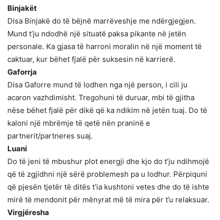
Binjakët
Disa Binjakë do të bëjnë marrëveshje me ndërgjegjen.
Mund t’ju ndodhë një situatë paksa pikante në jetën
personale. Ka gjasa të harroni moralin në një moment të
caktuar, kur bëhet fjalë për suksesin në karrierë.
Gaforrja
Disa Gaforre mund të lodhen nga një person, i cili ju
acaron vazhdimisht. Tregohuni të duruar, mbi të gjitha
nëse bëhet fjalë për dikë që ka ndikim në jetën tuaj. Do të
kaloni një mbrëmje të qetë nën praninë e
partnerit/partneres suaj.
Luani
Do të jeni të mbushur plot energji dhe kjo do t’ju ndihmojë
që të zgjidhni një sërë problemesh pa u lodhur. Përpiquni
që pjesën tjetër të ditës t’ia kushtoni vetes dhe do të ishte
mirë të mendonit për mënyrat më të mira për t’u relaksuar.
Virgjëresha