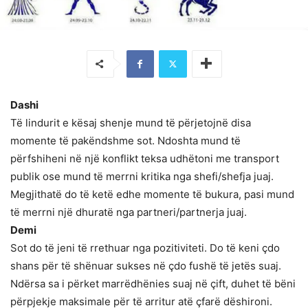
Dashi
Të lindurit e kësaj shenje mund të përjetojnë disa
momente të pakëndshme sot. Ndoshta mund të
përfshiheni në një konflikt teksa udhëtoni me transport
publik ose mund të merrni kritika nga shefi/shefja juaj.
Megjithatë do të ketë edhe momente të bukura, pasi mund
të merrni një dhuratë nga partneri/partnerja juaj.
Demi
Sot do të jeni të rrethuar nga pozitiviteti. Do të keni çdo
shans për të shënuar sukses në çdo fushë të jetës suaj.
Ndërsa sa i përket marrëdhënies suaj në çift, duhet të bëni
përpjekje maksimale për të arritur atë çfarë dëshironi.