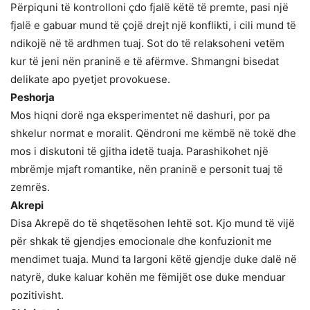
Përpiquni të kontrolloni çdo fjalë këtë të premte, pasi një
fjalë e gabuar mund të çojë drejt një konflikti, i cili mund të
ndikojë në të ardhmen tuaj. Sot do të relaksoheni vetëm
kur të jeni nën praninë e të afërmve. Shmangni bisedat
delikate apo pyetjet provokuese.
Peshorja
Mos hiqni dorë nga eksperimentet në dashuri, por pa
shkelur normat e moralit. Qëndroni me këmbë në tokë dhe
mos i diskutoni të gjitha idetë tuaja. Parashikohet një
mbrëmje mjaft romantike, nën praninë e personit tuaj të
zemrës.
Akrepi
Disa Akrepë do të shqetësohen lehtë sot. Kjo mund të vijë
për shkak të gjendjes emocionale dhe konfuzionit me
mendimet tuaja. Mund ta largoni këtë gjendje duke dalë në
natyrë, duke kaluar kohën me fëmijët ose duke menduar
pozitivisht.