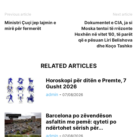
Previous article
Next article
Ministri Çuçi jep lajmin e
Dokumentet e CIA, ja si
mirë për fermerët
Moska tentoi të rrëzonte
Hoxhën në vitet ’60, të parët
që e pësuan Liri Belishova
dhe Koço Tashko
RELATED ARTICLES
Horoskopi për ditën e Premte, 7
Gusht 2026
admin
-
07/08/2026
Barcelona po zëvendëson
asfaltin me pemë: qyteti po
ndërtohet sërish për...
admin
-
07/08/2026