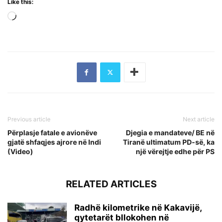
Like this:
Loading…
Previous article
Next article
Përplasje fatale e avionëve
Djegia e mandateve/ BE në
gjatë shfaqjes ajrore në Indi
Tiranë ultimatum PD-së, ka
(Video)
një vërejtje edhe për PS
RELATED ARTICLES
Radhë kilometrike në Kakavijë,
qytetarët bllokohen në