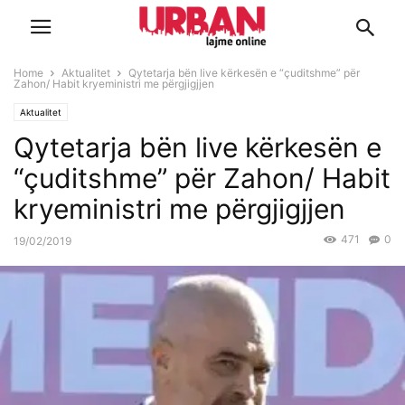
Home
Aktualitet
Qytetarja bën live kërkesën e “çuditshme” për
Zahon/ Habit kryeministri me përgjigjjen
Aktualitet
Qytetarja bën live kërkesën e
“çuditshme” për Zahon/ Habit
kryeministri me përgjigjjen
471
0
19/02/2019