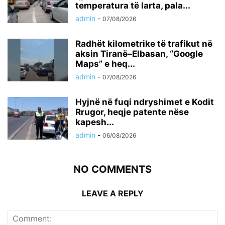
temperatura të larta, pala...
admin
-
07/08/2026
Radhët kilometrike të trafikut në
aksin Tiranë–Elbasan, “Google
Maps” e heq...
admin
-
07/08/2026
Hyjnë në fuqi ndryshimet e Kodit
Rrugor, heqje patente nëse
kapesh...
admin
-
06/08/2026
NO COMMENTS
LEAVE A REPLY