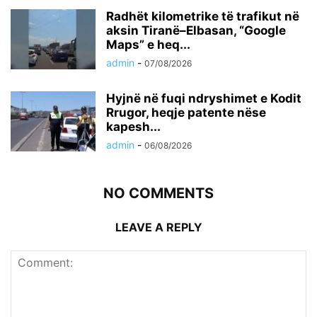
Radhët kilometrike të trafikut në
aksin Tiranë–Elbasan, “Google
Maps” e heq...
admin
-
07/08/2026
Hyjnë në fuqi ndryshimet e Kodit
Rrugor, heqje patente nëse
kapesh...
admin
-
06/08/2026
NO COMMENTS
LEAVE A REPLY