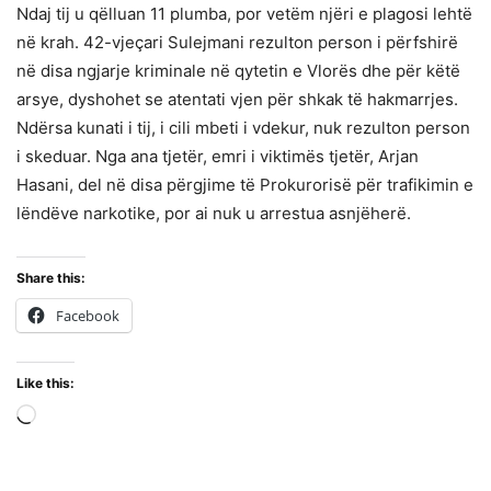
Ndaj tij u qëlluan 11 plumba, por vetëm njëri e plagosi lehtë
në krah. 42-vjeçari Sulejmani rezulton person i përfshirë
në disa ngjarje kriminale në qytetin e Vlorës dhe për këtë
arsye, dyshohet se atentati vjen për shkak të hakmarrjes.
Ndërsa kunati i tij, i cili mbeti i vdekur, nuk rezulton person
i skeduar. Nga ana tjetër, emri i viktimës tjetër, Arjan
Hasani, del në disa përgjime të Prokurorisë për trafikimin e
lëndëve narkotike, por ai nuk u arrestua asnjëherë.
Share this:
Facebook
Like this:
Loading…