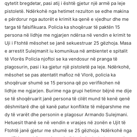
qytetit bregdetar, pasi atij i është gjetur një armë pa leje
pistoletë. Ndërkohë nga hetimet rezulton se edhe makina
e përdorur nga autorët e krimit ka qenë e vjedhur dhe me
targa të falsifikuara. Policia ka shoqëruar të paktën 15
persona në lidhje me ngjarjen ndërsa në vendin e krimit te
Uji i Ftohtë mësohet se janë sekuestruar 25 gëzhoja. Masa
e arrestit Sulejmanit iu komunikua në ambientet e spitalit
të Vlorës Policia njoftoi se ka vendosur në pranga të
plagosurin, pasi i ka gjetur një pistoletë pa leje. Ndërkohë,
mësohet se pas atentatit mafioz në Vlorë, policia ka
shoqëruar shumë se 15 persona që po verifikohen në
lidhje me ngjarjen. Burime nga grupi hetimor bëjnë me dije
se të shoqëruarit janë persona të cilët mund të kenë qenë
dëshmitarë dhe që kanë patur konflikte të mëparshme me
dy të vrarët dhe personin e plagosur Armando Sulejmani.
Hetuesit thanë se në vendin e vrasjes në zonën e Ujit të
Ftohtë janë gjetur me shumë se 25 gëzhoja. Ndërkohë nga