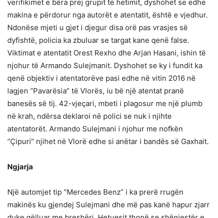
verifikimet e bëra prej grupit të hetimit, dyshohet se edhe
makina e përdorur nga autorët e atentatit, është e vjedhur.
Ndonëse mjeti u gjet i djegur disa orë pas vrasjes së
dyfishtë, policia ka zbuluar se targat kane qenë false.
Viktimat e atentatit Orest Rexho dhe Arjan Hasani, ishin të
njohur të Armando Sulejmanit. Dyshohet se ky i fundit ka
qenë objektiv i atentatorëve pasi edhe në vitin 2016 në
lagjen “Pavarësia” të Vlorës, iu bë një atentat pranë
banesës së tij. 42-vjeçari, mbeti i plagosur me një plumb
në krah, ndërsa deklaroi në polici se nuk i njihte
atentatorët. Armando Sulejmani i njohur me nofkën
“Çipuri” njihet në Vlorë edhe si anëtar i bandës së Gaxhait.
Ngjarja
Një automjet tip “Mercedes Benz” i ka prerë rrugën
makinës ku gjendej Sulejmani dhe më pas kanë hapur zjarr
duke qëlluar me breshëri. Hetuesit thonë se shënjestër e