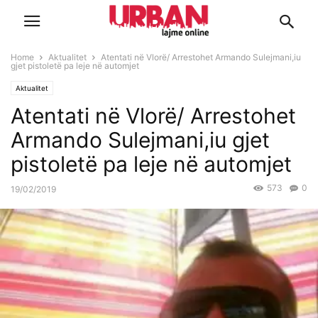
Home
Aktualitet
Atentati në Vlorë/ Arrestohet Armando Sulejmani,iu
gjet pistoletë pa leje në automjet
Aktualitet
Atentati në Vlorë/ Arrestohet
Armando Sulejmani,iu gjet
pistoletë pa leje në automjet
573
0
19/02/2019