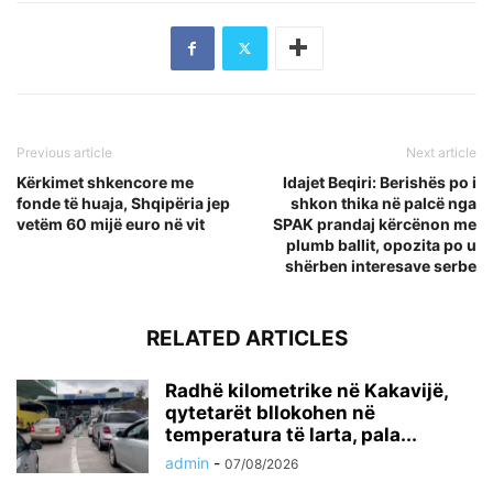
Previous article
Next article
Kërkimet shkencore me
Idajet Beqiri: Berishës po i
fonde të huaja, Shqipëria jep
shkon thika në palcë nga
vetëm 60 mijë euro në vit
SPAK prandaj kërcënon me
plumb ballit, opozita po u
shërben interesave serbe
RELATED ARTICLES
Radhë kilometrike në Kakavijë,
qytetarët bllokohen në
temperatura të larta, pala...
admin
-
07/08/2026