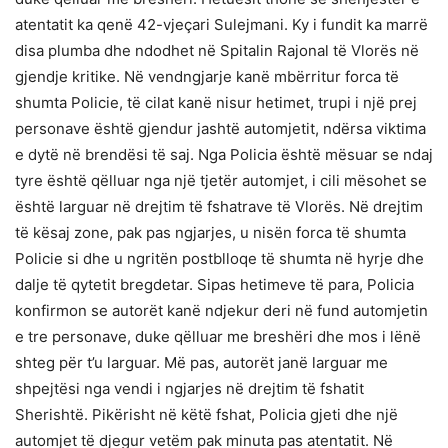
atentatit ka qenë 42-vjeçari Sulejmani. Ky i fundit ka marrë
disa plumba dhe ndodhet në Spitalin Rajonal të Vlorës në
gjendje kritike. Në vendngjarje kanë mbërritur forca të
shumta Policie, të cilat kanë nisur hetimet, trupi i një prej
personave është gjendur jashtë automjetit, ndërsa viktima
e dytë në brendësi të saj. Nga Policia është mësuar se ndaj
tyre është qëlluar nga një tjetër automjet, i cili mësohet se
është larguar në drejtim të fshatrave të Vlorës. Në drejtim
të kësaj zone, pak pas ngjarjes, u nisën forca të shumta
Policie si dhe u ngritën postblloqe të shumta në hyrje dhe
dalje të qytetit bregdetar. Sipas hetimeve të para, Policia
konfirmon se autorët kanë ndjekur deri në fund automjetin
e tre personave, duke qëlluar me breshëri dhe mos i lënë
shteg për t’u larguar. Më pas, autorët janë larguar me
shpejtësi nga vendi i ngjarjes në drejtim të fshatit
Sherishtë. Pikërisht në këtë fshat, Policia gjeti dhe një
automjet të djegur vetëm pak minuta pas atentatit. Në