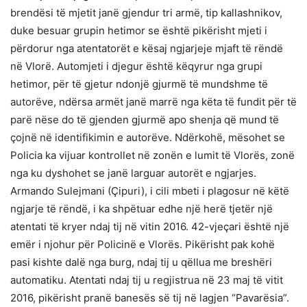
brendësi të mjetit janë gjendur tri armë, tip kallashnikov,
duke besuar grupin hetimor se është pikërisht mjeti i
përdorur nga atentatorët e kësaj ngjarjeje mjaft të rëndë
në Vlorë. Automjeti i djegur është këqyrur nga grupi
hetimor, për të gjetur ndonjë gjurmë të mundshme të
autorëve, ndërsa armët janë marrë nga këta të fundit për të
parë nëse do të gjenden gjurmë apo shenja që mund të
çojnë në identifikimin e autorëve. Ndërkohë, mësohet se
Policia ka vijuar kontrollet në zonën e lumit të Vlorës, zonë
nga ku dyshohet se janë larguar autorët e ngjarjes.
Armando Sulejmani (Çipuri), i cili mbeti i plagosur në këtë
ngjarje të rëndë, i ka shpëtuar edhe një herë tjetër një
atentati të kryer ndaj tij në vitin 2016. 42-vjeçari është një
emër i njohur për Policinë e Vlorës. Pikërisht pak kohë
pasi kishte dalë nga burg, ndaj tij u qëllua me breshëri
automatiku. Atentati ndaj tij u regjistrua në 23 maj të vitit
2016, pikërisht pranë banesës së tij në lagjen “Pavarësia”.