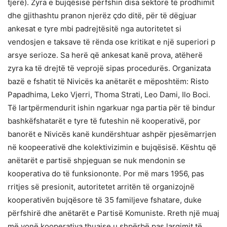
tjerë). Zyra e bujqësisë përfshin disa sektorë të prodhimit
dhe gjithashtu pranon njerëz çdo ditë, për të dëgjuar
ankesat e tyre mbi padrejtësitë nga autoritetet si
vendosjen e taksave të rënda ose kritikat e një superiori p
arsye serioze. Sa herë që ankesat kanë prova, atëherë
zyra ka të drejtë të veprojë sipas procedurës. Organizata
bazë e fshatit të Nivicës ka anëtarët e mëposhtëm: Risto
Papadhima, Leko Vjerri, Thoma Strati, Leo Dami, Ilo Boci.
Të lartpërmendurit ishin ngarkuar nga partia për të bindur
bashkëfshatarët e tyre të futeshin në kooperativë, por
banorët e Nivicës kanë kundërshtuar ashpër pjesëmarrjen
në koopeerativë dhe kolektivizimin e bujqësisë. Kështu që
anëtarët e partisë shpjeguan se nuk mendonin se
kooperativa do të funksiononte. Por më mars 1956, pas
rritjes së presionit, autoritetet arritën të organizojnë
kooperativën bujqësore të 35 familjeve fshatare, duke
përfshirë dhe anëtarët e Partisë Komuniste. Rreth një muaj
më vonë kooperativa thuajse u shpërbë pas largimit të