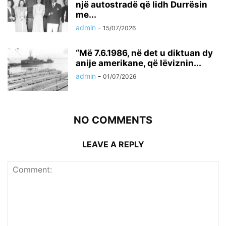
një autostradë që lidh Durrësin
me...
admin
-
15/07/2026
“Më 7.6.1986, në det u diktuan dy
anije amerikane, që lëviznin...
admin
-
01/07/2026
NO COMMENTS
LEAVE A REPLY