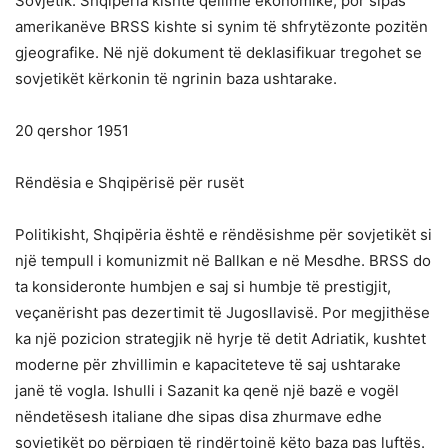
Sovjetik. Shqipëria kishte qëllime ekonomike, por sipas
amerikanëve BRSS kishte si synim të shfrytëzonte pozitën
gjeografike. Në një dokument të deklasifikuar tregohet se
sovjetikët kërkonin të ngrinin baza ushtarake.
20 qershor 1951
Rëndësia e Shqipërisë për rusët
Politikisht, Shqipëria është e rëndësishme për sovjetikët si
një tempull i komunizmit në Ballkan e në Mesdhe. BRSS do
ta konsideronte humbjen e saj si humbje të prestigjit,
veçanërisht pas dezertimit të Jugosllavisë. Por megjithëse
ka një pozicion strategjik në hyrje të detit Adriatik, kushtet
moderne për zhvillimin e kapaciteteve të saj ushtarake
janë të vogla. Ishulli i Sazanit ka qenë një bazë e vogël
nëndetësesh italiane dhe sipas disa zhurmave edhe
sovjetikët po përpiqen të rindërtojnë këto baza pas luftës.