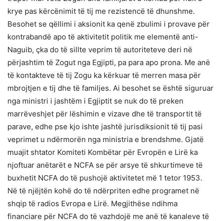
krye pas kërcënimit të tij me rezistencë të dhunshme.
Besohet se qëllimi i aksionit ka qenë zbulimi i provave për
kontrabandë apo të aktivitetit politik me elementë anti-
Naguib, çka do të sillte veprim të autoriteteve deri në
përjashtim të Zogut nga Egjipti, pa para apo prona. Me anë
të kontakteve të tij Zogu ka kërkuar të merren masa për
mbrojtjen e tij dhe të familjes. Ai besohet se është siguruar
nga ministri i jashtëm i Egjiptit se nuk do të preken
marrëveshjet për lëshimin e vizave dhe të transportit të
parave, edhe pse kjo ishte jashtë jurisdiksionit të tij pasi
veprimet u ndërmorën nga ministria e brendshme. Gjatë
muajit shtator Komiteti Kombëtar për Evropën e Lirë ka
njoftuar anëtarët e NCFA se për arsye të shkurtimeve të
buxhetit NCFA do të pushojë aktivitetet më 1 tetor 1953.
Në të njëjtën kohë do të ndërpriten edhe programet në
shqip të radios Evropa e Lirë. Megjithëse ndihma
financiare për NCFA do të vazhdojë me anë të kanaleve të