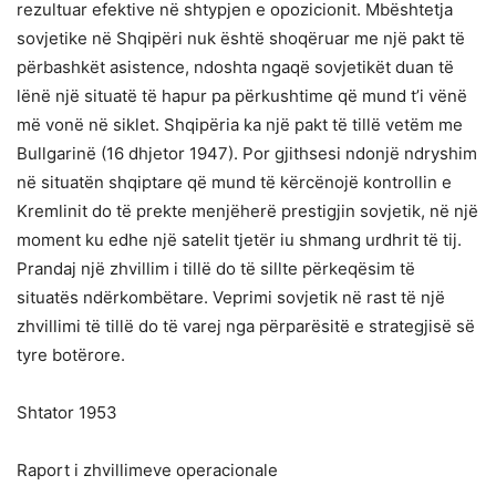
rezultuar efektive në shtypjen e opozicionit. Mbështetja
sovjetike në Shqipëri nuk është shoqëruar me një pakt të
përbashkët asistence, ndoshta ngaqë sovjetikët duan të
lënë një situatë të hapur pa përkushtime që mund t’i vënë
më vonë në siklet. Shqipëria ka një pakt të tillë vetëm me
Bullgarinë (16 dhjetor 1947). Por gjithsesi ndonjë ndryshim
në situatën shqiptare që mund të kërcënojë kontrollin e
Kremlinit do të prekte menjëherë prestigjin sovjetik, në një
moment ku edhe një satelit tjetër iu shmang urdhrit të tij.
Prandaj një zhvillim i tillë do të sillte përkeqësim të
situatës ndërkombëtare. Veprimi sovjetik në rast të një
zhvillimi të tillë do të varej nga përparësitë e strategjisë së
tyre botërore.
Shtator 1953
Raport i zhvillimeve operacionale