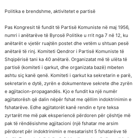
Politika e brendshme, aktivitetet e partisë
Pas Kongresit të fundit të Partisë Komuniste në maj 1956,
numri i anëtarëve të Byrosë Politike u rrit nga 7 në 12, ku
anëtarët e vjetër ruajtën postet dhe vetëm u shtuan pesë
anëtarë të rinj. Komiteti Qendror i Partisë Komuniste të
Shqipërisë tani ka 40 anëtarë. Organizatat më të ulëta të
partisë (komiteti i qarkut, dhe organizata bazë) mbeten
ashtu siç kanë qenë. Komiteti i qarkut ka sekretarin e parë,
sekretarin e dytë, zyrën e dokumenteve sekrete dhe zyrën
e agjitacion-propagandës. Kjo e fundit ka një numër
agjitatorësh që dalin nëpër fshat me qëllim indoktrinimin e
fshatarëve. Edhe agjitatorët kanë rendin e tyre teksa
zyrtarët me më pak eksperiencë përdoren për çështje më
pak të rëndësishme agjitacioni (një fshatar me arsim
përdoret për indoktrinimin e mesatarisht 5 fshatarëve të