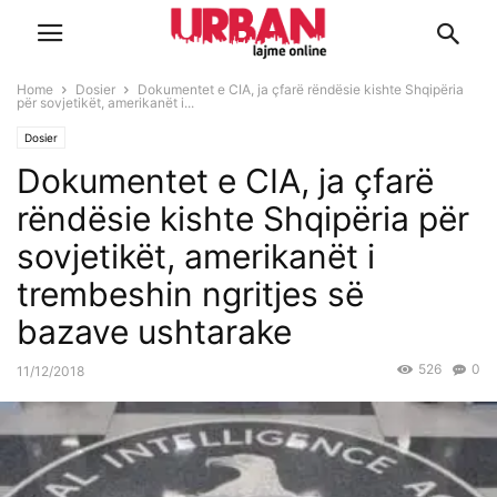
Home
Dosier
Dokumentet e CIA, ja çfarë rëndësie kishte Shqipëria
për sovjetikët, amerikanët i...
Dosier
Dokumentet e CIA, ja çfarë
rëndësie kishte Shqipëria për
sovjetikët, amerikanët i
trembeshin ngritjes së
bazave ushtarake
526
0
11/12/2018