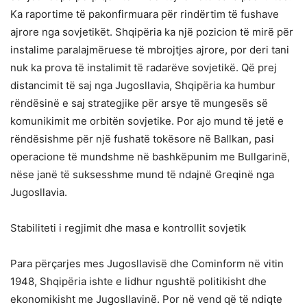
Ka raportime të pakonfirmuara për rindërtim të fushave
ajrore nga sovjetikët. Shqipëria ka një pozicion të mirë për
instalime paralajmëruese të mbrojtjes ajrore, por deri tani
nuk ka prova të instalimit të radarëve sovjetikë. Që prej
distancimit të saj nga Jugosllavia, Shqipëria ka humbur
rëndësinë e saj strategjike për arsye të mungesës së
komunikimit me orbitën sovjetike. Por ajo mund të jetë e
rëndësishme për një fushatë tokësore në Ballkan, pasi
operacione të mundshme në bashkëpunim me Bullgarinë,
nëse janë të suksesshme mund të ndajnë Greqinë nga
Jugosllavia.
Stabiliteti i regjimit dhe masa e kontrollit sovjetik
Para përçarjes mes Jugosllavisë dhe Cominform në vitin
1948, Shqipëria ishte e lidhur ngushtë politikisht dhe
ekonomikisht me Jugosllavinë. Por në vend që të ndiqte