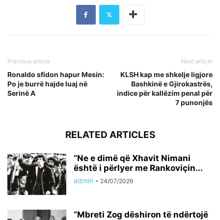
Previous article
Next article
Ronaldo sfidon hapur Mesin:
KLSH kap me shkelje ligjore
Po je burrë hajde luaj në
Bashkinë e Gjirokastrës,
Serinë A
indice për kallëzim penal për
7 punonjës
RELATED ARTICLES
“Ne e dimë që Xhavit Nimani
është i përlyer me Rankoviçin...
admin
-
24/07/2026
“Mbreti Zog dëshiron të ndërtojë