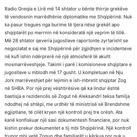
Radio Greqia e Lirë më 14 shtator u bënte thirrje grekëve
të vendosnin marrëdhënie diplomatike me Shqipërinë. Nuk
ka pasur tregues nga burime të tjera nëse grekët apo
shqiptarët po merrnin në konsideratë një veprim të tillë.
Më 28 shtator qeveria jugosllave raportonte zyrtarisht se
negociatat e saj me Shqipërinë për zgjidhjen e incidenteve
në kufi ishin ndërprerë në një atmosferë të akullt
mosmarrëveshjeje. Takimi i parë i komisioneve shqiptare e
jugosllave u mblodh më 17 gusht. U kompletuan në Nju
Jork marrëveshjet për lejimin e ish-mbretit shqiptar Zog
në SHBA. Por një prej vështirësive që ka lindur është
bastisja e rezidencës së Zogut në Aleksandri teksa familja
ndodhej në shtëpi, me urdhër të ministrisë së Brendshme
egjiptiane, të cilët kryen një kontroll prej tre orësh. Ata
kanë konfiskuar një sasi dokumentesh financiare, por nuk
kishin prekur dokumentet e tij mbi Shqipërinë. Një kontroll
trupor mbi vetë Zogun dhe familjarët u kërkua por nuk u