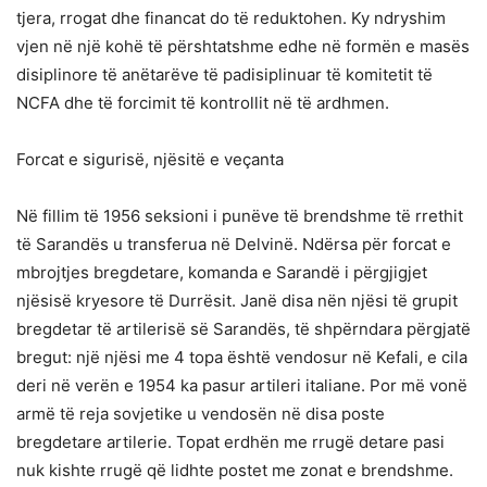
tjera, rrogat dhe financat do të reduktohen. Ky ndryshim
vjen në një kohë të përshtatshme edhe në formën e masës
disiplinore të anëtarëve të padisiplinuar të komitetit të
NCFA dhe të forcimit të kontrollit në të ardhmen.
Forcat e sigurisë, njësitë e veçanta
Në fillim të 1956 seksioni i punëve të brendshme të rrethit
të Sarandës u transferua në Delvinë. Ndërsa për forcat e
mbrojtjes bregdetare, komanda e Sarandë i përgjigjet
njësisë kryesore të Durrësit. Janë disa nën njësi të grupit
bregdetar të artilerisë së Sarandës, të shpërndara përgjatë
bregut: një njësi me 4 topa është vendosur në Kefali, e cila
deri në verën e 1954 ka pasur artileri italiane. Por më vonë
armë të reja sovjetike u vendosën në disa poste
bregdetare artilerie. Topat erdhën me rrugë detare pasi
nuk kishte rrugë që lidhte postet me zonat e brendshme.