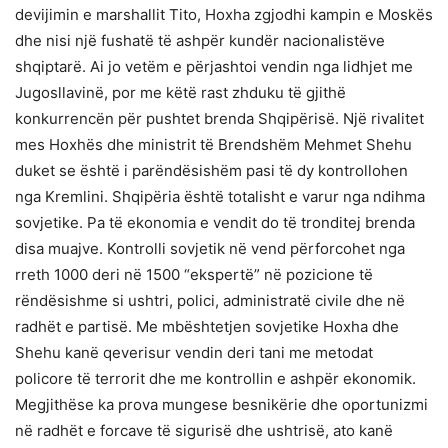
devijimin e marshallit Tito, Hoxha zgjodhi kampin e Moskës
dhe nisi një fushatë të ashpër kundër nacionalistëve
shqiptarë. Ai jo vetëm e përjashtoi vendin nga lidhjet me
Jugosllavinë, por me këtë rast zhduku të gjithë
konkurrencën për pushtet brenda Shqipërisë. Një rivalitet
mes Hoxhës dhe ministrit të Brendshëm Mehmet Shehu
duket se është i parëndësishëm pasi të dy kontrollohen
nga Kremlini. Shqipëria është totalisht e varur nga ndihma
sovjetike. Pa të ekonomia e vendit do të tronditej brenda
disa muajve. Kontrolli sovjetik në vend përforcohet nga
rreth 1000 deri në 1500 “ekspertë” në pozicione të
rëndësishme si ushtri, polici, administratë civile dhe në
radhët e partisë. Me mbështetjen sovjetike Hoxha dhe
Shehu kanë qeverisur vendin deri tani me metodat
policore të terrorit dhe me kontrollin e ashpër ekonomik.
Megjithëse ka prova mungese besnikërie dhe oportunizmi
në radhët e forcave të sigurisë dhe ushtrisë, ato kanë