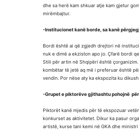
dhe sa herë kam shkuar atje kam gjetur go
mirëmbajtur.
-Institucionet kanë borde, sa kanë përgjeg
Bordi është ai që zgjedh drejtori në institu
nuk e dimë a ekziston apo jo. Çfarë bordi qe
Stili për artin në Shqipëri është çorganizi
kombëtar të jetë aq më i preferuar është pë
vendin. Por nëse aty ka ekspozita ku dikush
-Grupet e piktorëve gjithashtu pohojnë për
Piktorët kanë mjedis për të ekspozuar vetë
konkurset as aktivitetet. Dikur ka pasur orga
artistë, kurse tani kemi në GKA dhe ministri