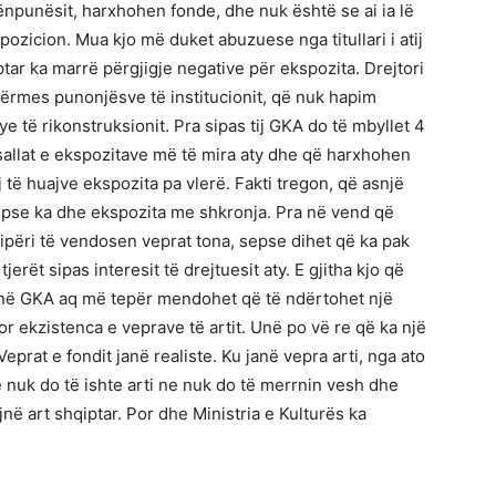
nënpunësit, harxhohen fonde, dhe nuk është se ai ia lë
pozicion. Mua kjo më duket abuzuese nga titullari i atij
iptar ka marrë përgjigje negative për ekspozita. Drejtori
përmes punonjësve të institucionit, që nuk hapim
e të rikonstruksionit. Pra sipas tij GKA do të mbyllet 4
 sallat e ekspozitave më të mira aty dhe që harxhohen
të huajve ekspozita pa vlerë. Fakti tregon, që asnjë
sepse ka dhe ekspozita me shkronja. Pra në vend që
qipëri të vendosen veprat tona, sepse dihet që ka pak
jerët sipas interesit të drejtuesit aty. E gjitha kjo që
në GKA aq më tepër mendohet që të ndërtohet një
r ekzistenca e veprave të artit. Unë po vë re që ka një
prat e fondit janë realiste. Ku janë vepra arti, nga ato
uk do të ishte arti ne nuk do të merrnin vesh dhe
në art shqiptar. Por dhe Ministria e Kulturës ka