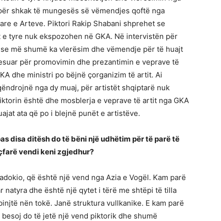
e për shkak të mungesës së vëmendjes qoftë nga
are e Arteve. Piktori Rakip Shabani shprehet se
t e tyre nuk ekspozohen në GKA. Në intervistën për
n se më shumë ka vlerësim dhe vëmendje për të huajt
teresuar për promovimin dhe prezantimin e veprave të
KA dhe ministri po bëjnë çorganizim të artit. Ai
qëndrojnë nga dy muaj, për artistët shqiptarë nuk
iktorin është dhe mosblerja e veprave të artit nga GKA
uajat ata që po i blejnë punët e artistëve.
e pas disa ditësh do të bëni një udhëtim për të parë të
 çfarë vendi keni zgjedhur?
padokio, që është një vend nga Azia e Vogël. Kam parë
natyra dhe është një qytet i tërë me shtëpi të tilla
injtë nën tokë. Janë struktura vullkanike. E kam parë
besoj do të jetë një vend piktorik dhe shumë