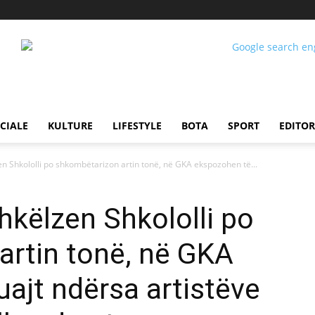
CIALE
KULTURE
LIFESTYLE
BOTA
SPORT
EDITOR
n Shkololli po shkombëtarizon artin tonë, në GKA ekspozohen të...
hkëlzen Shkololli po
artin tonë, në GKA
ajt ndërsa artistëve