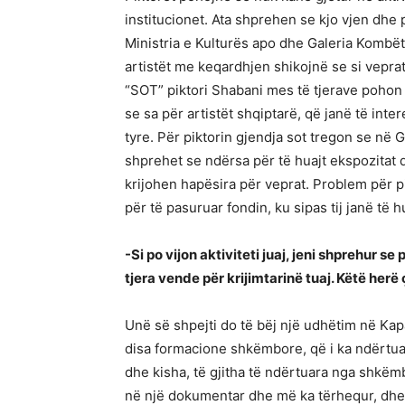
institucionet. Ata shprehen se kjo vjen dh
Ministria e Kulturës apo dhe Galeria Kombët
artistët me keqardhjen shikojnë se si vepra
“SOT” piktori Shabani mes të tjerave poho
se sa për artistët shqiptarë, që janë të in
tyre. Për piktorin gjendja sot tregon se në G
shprehet se ndërsa për të huajt ekspozitat 
krijohen hapësira për veprat. Problem për p
për të pasuruar fondin, ku sipas tij janë të h
-Si po vijon aktiviteti juaj, jeni shprehur s
tjera vende për krijimtarinë tuaj. Këtë herë
Unë së shpejti do të bëj një udhëtim në Ka
disa formacione shkëmbore, që i ka ndërtuar 
dhe kisha, të gjitha të ndërtuara nga shkëmb
në një dokumentar dhe më ka tërhequr, dhe 