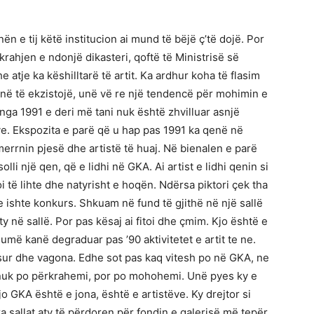
n e tij këtë institucion ai mund të bëjë ç’të dojë. Por
rahjen e ndonjë dikasteri, qoftë të Ministrisë së
 atje ka këshilltarë të artit. Ka ardhur koha të flasim
në të ekzistojë, unë vë re një tendencë për mohimin e
ë nga 1991 e deri më tani nuk është zhvilluar asnjë
e. Ekspozita e parë që u hap pas 1991 ka qenë në
 merrnin pjesë dhe artistë të huaj. Në bienalen e parë
li një qen, që e lidhi në GKA. Ai artist e lidhi qenin si
oi të lihte dhe natyrisht e hoqën. Ndërsa piktori çek tha
e ishte konkurs. Shkuam në fund të gjithë në një sallë
ty në sallë. Por pas kësaj ai fitoi dhe çmim. Kjo është e
më kanë degraduar pas ’90 aktivitetet e artit te ne.
sur dhe vagona. Edhe sot pas kaq vitesh po në GKA, ne
ë nuk po përkrahemi, por po mohohemi. Unë pyes ky e
jo GKA është e jona, është e artistëve. Ky drejtor si
a sallat aty të përdoren për fondin e galerisë më tepër.