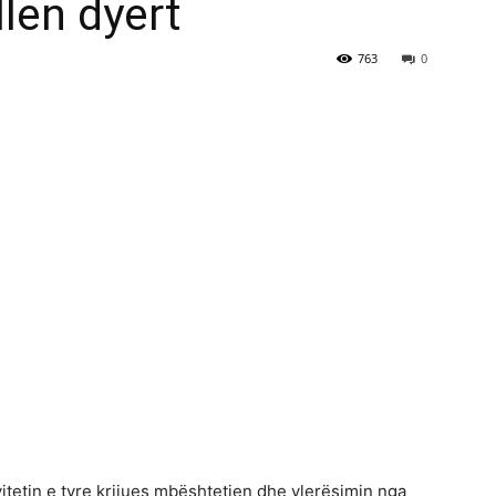
len dyert
763
0
vitetin e tyre krijues mbështetjen dhe vlerësimin nga