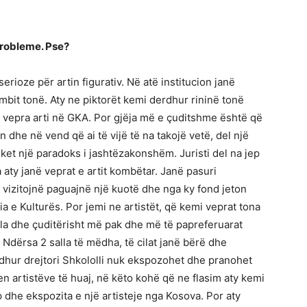
probleme. Pse?
rioze për artin figurativ. Në atë institucion janë
ombit tonë. Aty ne piktorët kemi derdhur rininë tonë
24 vepra arti në GKA. Por gjëja më e çuditshme është që
 dhe në vend që ai të vijë të na takojë vetë, del një
 duket një paradoks i jashtëzakonshëm. Juristi del na jep
a aty janë veprat e artit kombëtar. Janë pasuri
e vizitojnë paguajnë një kuotë dhe nga ky fond jeton
 e Kulturës. Por jemi ne artistët, që kemi veprat tona
la dhe çuditërisht më pak dhe më të papreferuarat
. Ndërsa 2 salla të mëdha, të cilat janë bërë dhe
ardhur drejtori Shkololli nuk ekspozohet dhe pranohet
hen artistëve të huaj, në këto kohë që ne flasim aty kemi
 dhe ekspozita e një artisteje nga Kosova. Por aty