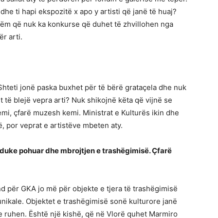
 dhe ti hapi ekspozitë x apo y artisti që janë të huaj?
vetëm që nuk ka konkurse që duhet të zhvillohen nga
r arti.
. Shteti jonë paska buxhet për të bërë grataçela dhe nuk
 të blejë vepra arti? Nuk shikojnë këta që vijnë se
emi, çfarë muzesh kemi. Ministrat e Kulturës ikin dhe
ë, por veprat e artistëve mbeten aty.
a duke pohuar dhe mbrojtjen e trashëgimisë. Çfarë
nd për GKA jo më për objekte e tjera të trashëgimisë
unikale. Objektet e trashëgimisë sonë kulturore janë
 ruhen. Është një kishë, që në Vlorë quhet Marmiro