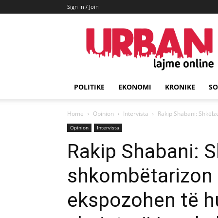
Sign in / Join
URBAN
Lajme
POLITIKE
EKONOMI
KRONIKE
SO
Home
Opinion
Intervista
Rakip Shabani: Shkëlze
Opinion
Intervista
Rakip Shabani: S
shkombëtarizon 
ekspozohen të hu