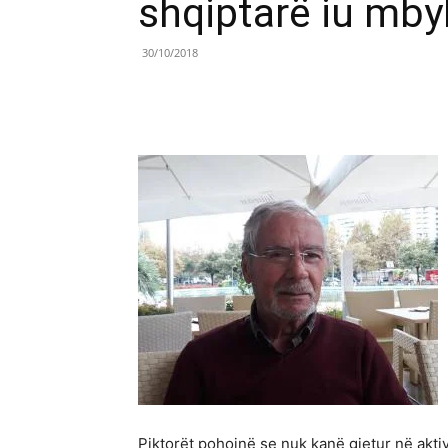
shqiptarë iu mbyl
30/10/2018
Share
Piktorët pohojnë se nuk kanë gjetur në akti