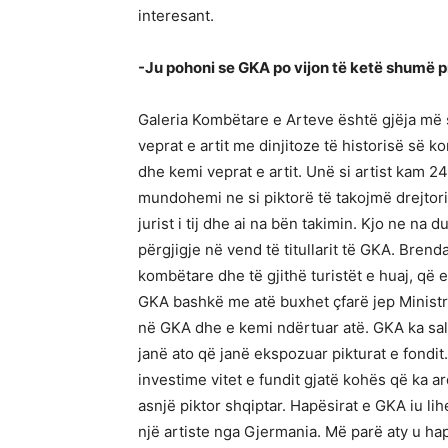
interesant.
-Ju pohoni se GKA po vijon të ketë shumë 
Galeria Kombëtare e Arteve është gjëja më se
veprat e artit me dinjitoze të historisë së k
dhe kemi veprat e artit. Unë si artist kam 
mundohemi ne si piktorë të takojmë drejtorin
jurist i tij dhe ai na bën takimin. Kjo ne na
përgjigje në vend të titullarit të GKA. Brend
kombëtare dhe të gjithë turistët e huaj, që 
GKA bashkë me atë buxhet çfarë jep Ministria
në GKA dhe e kemi ndërtuar atë. GKA ka sal
janë ato që janë ekspozuar pikturat e fondit
investime vitet e fundit gjatë kohës që ka 
asnjë piktor shqiptar. Hapësirat e GKA iu li
një artiste nga Gjermania. Më parë aty u hap