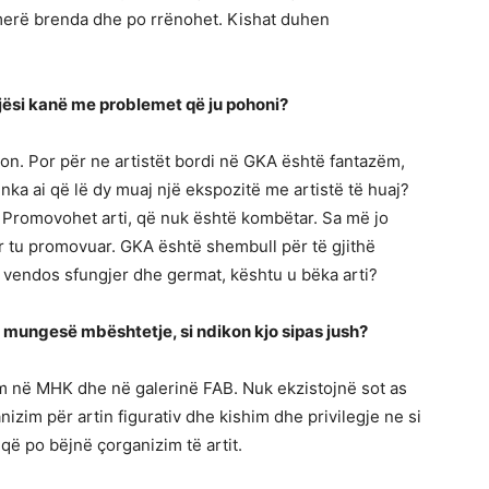
merë brenda dhe po rrënohet. Kishat duhen
jësi kanë me problemet që ju pohoni?
cion. Por për ne artistët bordi në GKA është fantazëm,
nka ai që lë dy muaj një ekspozitë me artistë të huaj?
m. Promovohet arti, që nuk është kombëtar. Sa më jo
r tu promovuar. GKA është shembull për të gjithë
 vendos sfungjer dhe germat, kështu u bëka arti?
 mungesë mbështetje, si ndikon kjo sipas jush?
m në MHK dhe në galerinë FAB. Nuk ekzistojnë sot as
nizim për artin figurativ dhe kishim dhe privilegje ne si
 që po bëjnë çorganizim të artit.