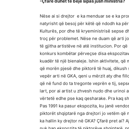
-Çfarë duhet të bëjë sipas jush ministria?
Nëse ai si drejtor e ka menduar se e ka pronë
natyrisht që besoj për këtë që ndodh ka përk
Kulturës, por dhe të kryeministrisë sepse dhe
troç për problemet. Nëse ne duam që arti jo
të gjitha artistëve në atë institucion. Por q
konkurs kombëtar përveçse disa ekspozitav
kuadër të një bienaleje. Ishin aktivitete, që
që morën pjesë dhe piktorë të huaj, dikush sol
vepër arti në GKA, qeni u mërzit aty dhe fill
që në fund do ta tregonte veprën e tij, seps
lart, por ai artist u zhvesh nudo dhe urinoi a
vërtetë edhe pse kaq qesharake. Pra kaq shu
Pas 1991 ka pasur ekspozita, ku janë vendo
piktorët shqiptarë nga drejtori jo vetëm q
ka hallin ky drejtor në GKA? Çfarë pret ai? A
nuk hap ekspozita të piktorëve shqiptarë, pr