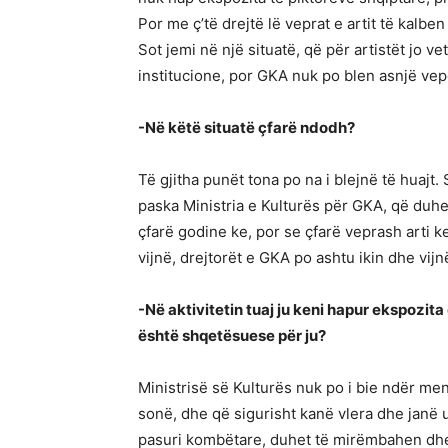
Por me ç’të drejtë lë veprat e artit të kalben
Sot jemi në një situatë, që për artistët jo 
institucione, por GKA nuk po blen asnjë vepë
-Në këtë situatë çfarë ndodh?
Të gjitha punët tona po na i blejnë të huajt
paska Ministria e Kulturës për GKA, që duhet
çfarë godine ke, por se çfarë veprash arti k
vijnë, drejtorët e GKA po ashtu ikin dhe vijn
-Në aktivitetin tuaj ju keni hapur ekspozit
është shqetësuese për ju?
Ministrisë së Kulturës nuk po i bie ndër me
sonë, dhe që sigurisht kanë vlera dhe janë 
pasuri kombëtare, duhet të mirëmbahen dhe