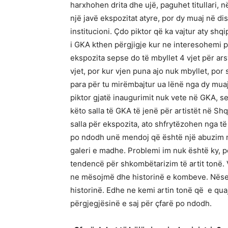
harxhohen drita dhe ujë, paguhet titullari, 
një javë ekspozitat atyre, por dy muaj në dis
institucioni. Çdo piktor që ka vajtur aty shq
i GKA kthen përgjigje kur ne interesohemi 
ekspozita sepse do të mbyllet 4 vjet për arsy
vjet, por kur vjen puna ajo nuk mbyllet, por
para për tu mirëmbajtur ua lënë nga dy muaj 
piktor gjatë inaugurimit nuk vete në GKA, 
këto salla të GKA të jenë për artistët në Sh
salla për ekspozita, ato shfrytëzohen nga të t
po ndodh unë mendoj që është një abuzim 
galeri e madhe. Problemi im nuk është ky, po
tendencë për shkombëtarizim të artit tonë. Ve
ne mësojmë dhe historinë e kombeve. Nëse n
historinë. Edhe ne kemi artin tonë që e quaj
përgjegjësinë e saj për çfarë po ndodh.