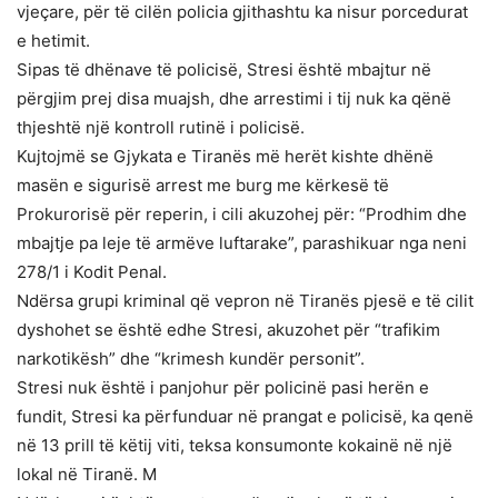
vjeçare, për të cilën policia gjithashtu ka nisur porcedurat
e hetimit.
Sipas të dhënave të policisë, Stresi është mbajtur në
përgjim prej disa muajsh, dhe arrestimi i tij nuk ka qënë
thjeshtë një kontroll rutinë i policisë.
Kujtojmë se Gjykata e Tiranës më herët kishte dhënë
masën e sigurisë arrest me burg me kërkesë të
Prokurorisë për reperin, i cili akuzohej për: “Prodhim dhe
mbajtje pa leje të armëve luftarake”, parashikuar nga neni
278/1 i Kodit Penal.
Ndërsa grupi kriminal që vepron në Tiranës pjesë e të cilit
dyshohet se është edhe Stresi, akuzohet për “trafikim
narkotikësh” dhe “krimesh kundër personit”.
Stresi nuk është i panjohur për policinë pasi herën e
fundit, Stresi ka përfunduar në prangat e policisë, ka qenë
në 13 prill të këtij viti, teksa konsumonte kokainë në një
lokal në Tiranë. M