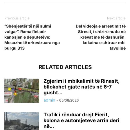
Previous article
Next article
“Shënjestër të një sulmi
Del videoja e arrestimit të
vulgar”. Rama flet për
Stresit, i shtrirë nudo në
kanosjen e deputetëve:
krevat me të dashurën,
Mesazhe të orkestruara nga
kokaina e shtruar mbi
burgu 313
tavolinë
RELATED ARTICLES
Zgjerimi i mbikalimit të Rinasit,
bllokohet gjatë natës në 6-7
gusht...
admin
-
05/08/2026
Trafik i rënduar drejt Fierit,
kolona e automjeteve arrin deri
në...