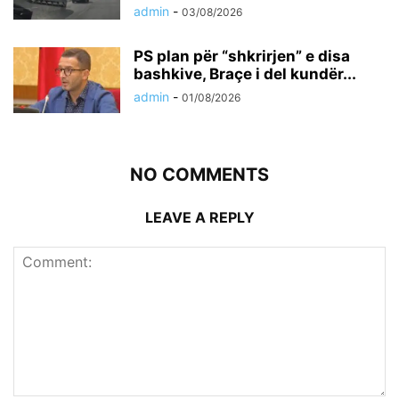
admin
-
03/08/2026
PS plan për “shkrirjen” e disa
bashkive, Braçe i del kundër...
admin
-
01/08/2026
NO COMMENTS
LEAVE A REPLY