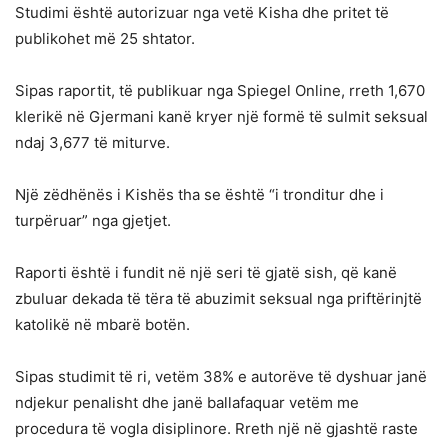
Studimi është autorizuar nga vetë Kisha dhe pritet të
publikohet më 25 shtator.
Sipas raportit, të publikuar nga Spiegel Online, rreth 1,670
klerikë në Gjermani kanë kryer një formë të sulmit seksual
ndaj 3,677 të miturve.
Një zëdhënës i Kishës tha se është “i tronditur dhe i
turpëruar” nga gjetjet.
Raporti është i fundit në një seri të gjatë sish, që kanë
zbuluar dekada të tëra të abuzimit seksual nga priftërinjtë
katolikë në mbarë botën.
Sipas studimit të ri, vetëm 38% e autorëve të dyshuar janë
ndjekur penalisht dhe janë ballafaquar vetëm me
procedura të vogla disiplinore. Rreth një në gjashtë raste