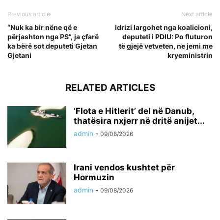
Previous article
Next article
“Nuk ka bir nëne që e
Idrizi largohet nga koalicioni,
përjashton nga PS”, ja çfarë
deputeti i PDIU: Po fluturon
ka bërë sot deputeti Gjetan
të gjejë vetveten, ne jemi me
Gjetani
kryeministrin
RELATED ARTICLES
‘Flota e Hitlerit’ del në Danub,
thatësira nxjerr në dritë anijet...
admin
-
09/08/2026
Irani vendos kushtet për
Hormuzin
admin
-
09/08/2026