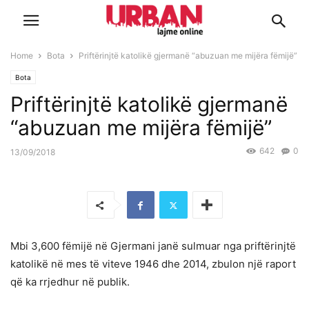
Home
Bota
Priftërinjtë katolikë gjermanë “abuzuan me mijëra fëmijë”
Bota
Priftërinjtë katolikë gjermanë
“abuzuan me mijëra fëmijë”
642
0
13/09/2018
Mbi 3,600 fëmijë në Gjermani janë sulmuar nga priftërinjtë
katolikë në mes të viteve 1946 dhe 2014, zbulon një raport
që ka rrjedhur në publik.