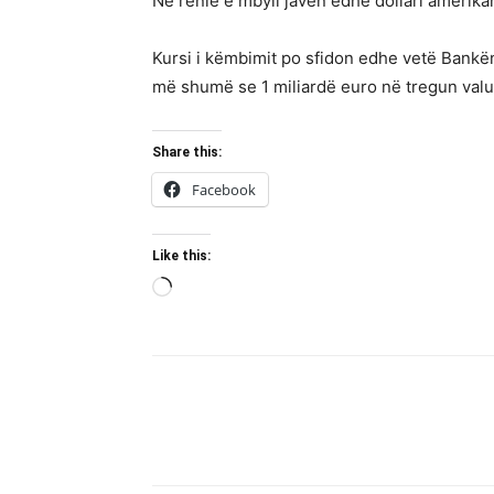
Në rënie e mbyll javën edhe dollari amerikan
Kursi i këmbimit po sfidon edhe vetë Bankën 
më shumë se 1 miliardë euro në tregun valut
Share this:
Facebook
Like this:
Loading…