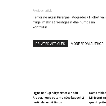
Previous article
Terror në aksin Prrenjas–Pogradec/ Hidhet vaj
rrugë, makinat rrëshqasin dhe humbasin
kontrollin
RELATED ARTICLES
MORE FROM AUTHOR
Hyjnë në fuqi ndryshimet e Kodit
Rama mbled
Rrugor, heqje patente nëse kapesh 2
Ministrat r
herë i dehur në timon
gusht, prit