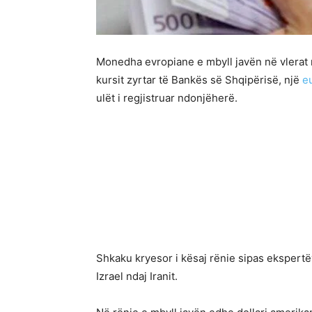
Monedha evropiane e mbyll javën në vlerat më
kursit zyrtar të Bankës së Shqipërisë, një
e
ulët i regjistruar ndonjëherë.
Shkaku kryesor i kësaj rënie sipas ekspertë
Izrael ndaj Iranit.