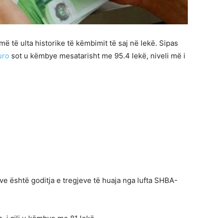
 të ulta historike të këmbimit të saj në lekë. Sipas
uro
sot u këmbye mesatarisht me 95.4 lekë, niveli më i
ve është goditja e tregjeve të huaja nga lufta SHBA-