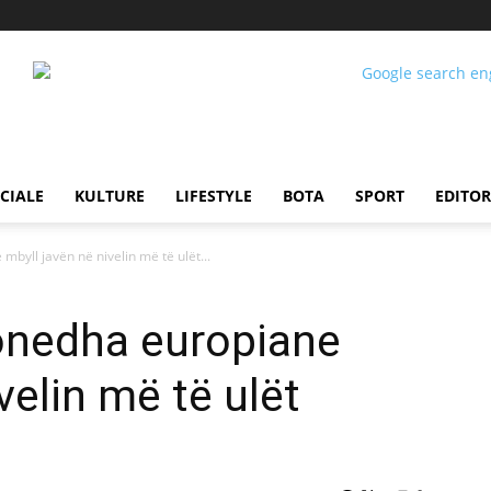
CIALE
KULTURE
LIFESTYLE
BOTA
SPORT
EDITOR
byll javën në nivelin më të ulët...
monedha europiane
velin më të ulët