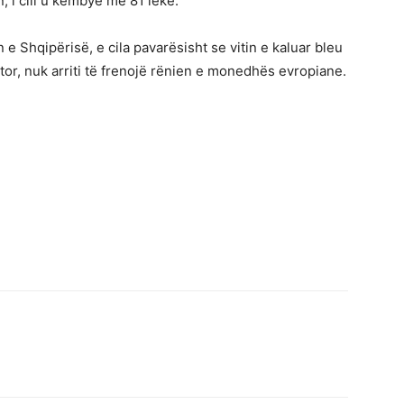
, i cili u këmbye me 81 lekë.
e Shqipërisë, e cila pavarësisht se vitin e kaluar bleu
or, nuk arriti të frenojë rënien e monedhës evropiane.