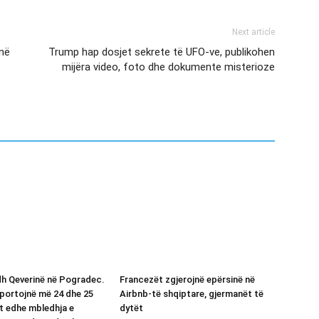
Next article
 në
Trump hap dosjet sekrete të UFO-ve, publikohen
mijëra video, foto dhe dokumente misterioze
h Qeverinë në Pogradec.
Francezët zgjerojnë epërsinë në
aportojnë më 24 dhe 25
Airbnb-të shqiptare, gjermanët të
et edhe mbledhja e
dytët