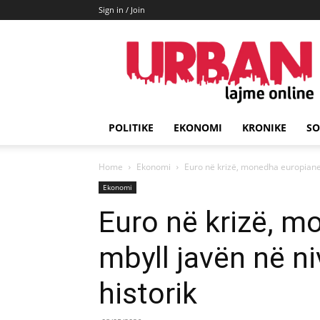
Sign in / Join
URBAN
Lajme
POLITIKE
EKONOMI
KRONIKE
SO
Home
Ekonomi
Euro në krizë, monedha europiane m
Ekonomi
Euro në krizë, 
mbyll javën në ni
historik