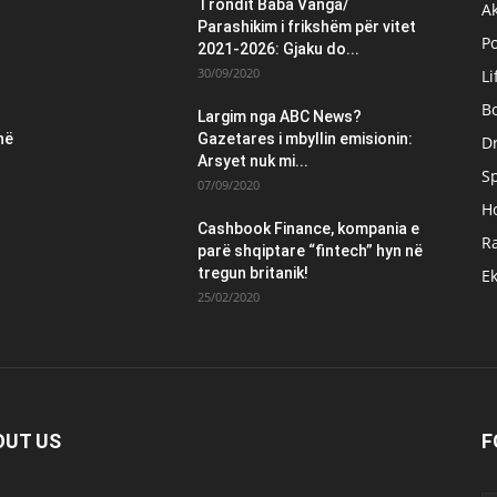
Trondit Baba Vanga/
Ak
Parashikim i frikshëm për vitet
Po
2021-2026: Gjaku do...
30/09/2020
Li
B
Largim nga ABC News?
në
Gazetares i mbyllin emisionin:
Dr
Arsyet nuk mi...
S
07/09/2020
H
Cashbook Finance, kompania e
Ra
parë shqiptare “fintech” hyn në
tregun britanik!
E
25/02/2020
OUT US
F