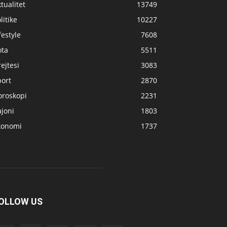
tualitet
13749
litike
10227
festyle
7608
ota
5511
ejtesi
3083
port
2870
oroskopi
2231
joni
1803
konomi
1737
OLLOW US