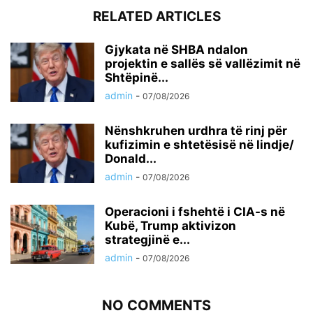
RELATED ARTICLES
Gjykata në SHBA ndalon
projektin e sallës së vallëzimit në
Shtëpinë...
admin
-
07/08/2026
Nënshkruhen urdhra të rinj për
kufizimin e shtetësisë në lindje/
Donald...
admin
-
07/08/2026
Operacioni i fshehtë i CIA-s në
Kubë, Trump aktivizon
strategjinë e...
admin
-
07/08/2026
NO COMMENTS