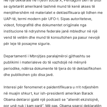
Në një deklaratë në rrjetin social X, Pentagoni bëri të ditur
se qytetarët amerikanë tashmë mund të kenë akses të
menjëhershëm në materialet e deklasifikuara që lidhen me
UAP-të, termi modern për UFO-t. Sipas autoriteteve,
videot, fotografitë dhe dokumentet origjinale nga
institucione të ndryshme federale janë mbledhur në një
vend të vetëm dhe mund të konsultohen pa pasur nevojë
për leje të posaçme sigurie.
Departamenti i Mbrojtjes paralajmëroi gjithashtu se
publikimi i materialeve do të vazhdojë në mënyrë
periodike, ndërsa dokumente të tjera do të deklasifikohen
dhe publikohen çdo disa javë.
Interesi për fenomenet e paidentifikuara u rrit ndjeshëm
në muajin shkurt, kur ish-presidenti amerikan Barack
Obama deklaroi gjatë një podcasti se “alienët ekzistojnë,
por unë nuk i kam parë”. Më pas, Obama sqaroi deklaratën