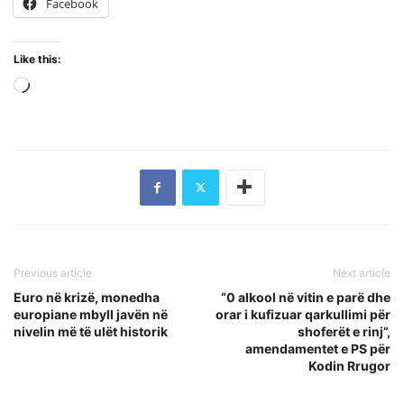
Facebook
Like this:
Loading…
Previous article
Next article
Euro në krizë, monedha
“0 alkool në vitin e parë dhe
europiane mbyll javën në
orar i kufizuar qarkullimi për
nivelin më të ulët historik
shoferët e rinj”,
amendamentet e PS për
Kodin Rrugor