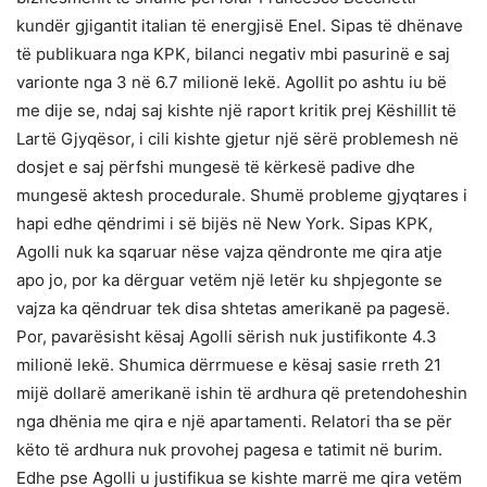
kundër gjigantit italian të energjisë Enel. Sipas të dhënave
të publikuara nga KPK, bilanci negativ mbi pasurinë e saj
varionte nga 3 në 6.7 milionë lekë. Agollit po ashtu iu bë
me dije se, ndaj saj kishte një raport kritik prej Këshillit të
Lartë Gjyqësor, i cili kishte gjetur një sërë problemesh në
dosjet e saj përfshi mungesë të kërkesë padive dhe
mungesë aktesh procedurale. Shumë probleme gjyqtares i
hapi edhe qëndrimi i së bijës në New York. Sipas KPK,
Agolli nuk ka sqaruar nëse vajza qëndronte me qira atje
apo jo, por ka dërguar vetëm një letër ku shpjegonte se
vajza ka qëndruar tek disa shtetas amerikanë pa pagesë.
Por, pavarësisht kësaj Agolli sërish nuk justifikonte 4.3
milionë lekë. Shumica dërrmuese e kësaj sasie rreth 21
mijë dollarë amerikanë ishin të ardhura që pretendoheshin
nga dhënia me qira e një apartamenti. Relatori tha se për
këto të ardhura nuk provohej pagesa e tatimit në burim.
Edhe pse Agolli u justifikua se kishte marrë me qira vetëm