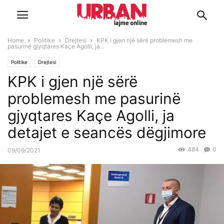
Home
Politike
Drejtesi
KPK i gjen një sërë problemesh me
pasurinë gjyqtares Kaçe Agolli, ja...
Politike
Drejtesi
KPK i gjen një sërë
problemesh me pasurinë
gjyqtares Kaçe Agolli, ja
detajet e seancës dëgjimore
484
0
09/09/2021