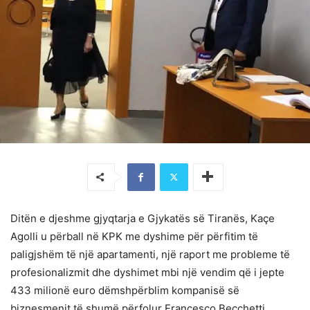
Ditën e djeshme gjyqtarja e Gjykatës së Tiranës, Kaçe
Agolli u përball në KPK me dyshime për përfitim të
paligjshëm të një apartamenti, një raport me probleme të
profesionalizmit dhe dyshimet mbi një vendim që i jepte
433 milionë euro dëmshpërblim kompanisë së
biznesmenit të shumë përfolur Francesco Becchetti