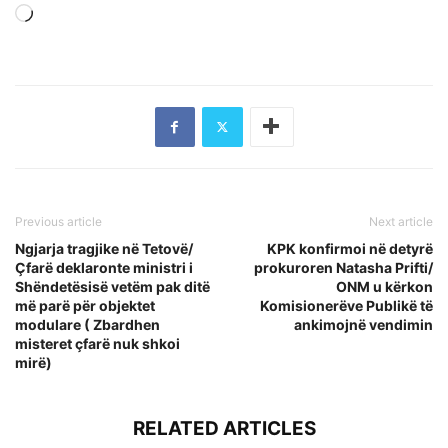
Loading…
Previous article
Next article
Ngjarja tragjike në Tetovë/
KPK konfirmoi në detyrë
Çfarë deklaronte ministri i
prokuroren Natasha Prifti/
Shëndetësisë vetëm pak ditë
ONM u kërkon
më parë për objektet
Komisionerëve Publikë të
modulare ( Zbardhen
ankimojnë vendimin
misteret çfarë nuk shkoi
mirë)
RELATED ARTICLES