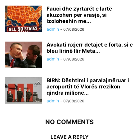
Fauci dhe zyrtarët e lartë
akuzohen për vrasje, si
izoloheshin me...
admin
-
07/08/2026
Avokati nxjerr detajet e forta, si e
bleu lirinë Ilir Meta...
admin
-
07/08/2026
BIRN: Dështimi i paralajmëruar i
aeroportit të Vlorës rrezikon
qindra milionë...
admin
-
07/08/2026
NO COMMENTS
LEAVE A REPLY