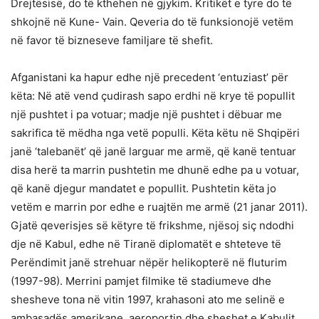
Drejtësisë, do të kthehen në gjykim. Kritikët e tyre do të
shkojnë në Kune- Vain. Qeveria do të funksionojë vetëm
në favor të bizneseve familjare të shefit.
Afganistani ka hapur edhe një precedent ‘entuziast’ për
këta: Në atë vend çudirash sapo erdhi në krye të popullit
një pushtet i pa votuar; madje një pushtet i dëbuar me
sakrifica të mëdha nga vetë populli. Këta këtu në Shqipëri
janë ‘talebanët’ që janë larguar me armë, që kanë tentuar
disa herë ta marrin pushtetin me dhunë edhe pa u votuar,
që kanë djegur mandatet e popullit. Pushtetin këta jo
vetëm e marrin por edhe e ruajtën me armë (21 janar 2011).
Gjatë qeverisjes së këtyre të frikshme, njësoj siç ndodhi
dje në Kabul, edhe në Tiranë diplomatët e shteteve të
Perëndimit janë strehuar nëpër helikopterë në fluturim
(1997-98). Merrini pamjet filmike të stadiumeve dhe
shesheve tona në vitin 1997, krahasoni ato me selinë e
ambasadës amerikane, aeroportin dhe sheshet e Kabulit