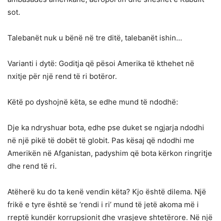
sot.
Talebanët nuk u bënë në tre ditë, talebanët ishin…
Varianti i dytë: Goditja që pësoi Amerika të kthehet në
nxitje për një rend të ri botëror.
Këtë po dyshojnë këta, se edhe mund të ndodhë:
Dje ka ndryshuar bota, edhe pse duket se ngjarja ndodhi
në një pikë të dobët të globit. Pas kësaj që ndodhi me
Amerikën në Afganistan, padyshim që bota kërkon ringritje
dhe rend të ri.
Atëherë ku do ta kenë vendin këta? Kjo është dilema. Një
frikë e tyre është se ‘rendi i ri’ mund të jetë akoma më i
rreptë kundër korrupsionit dhe vrasjeve shtetërore. Në një