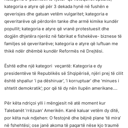
kategoria e atyre që për 3 dekada hynë në fushën e
qeverisjes dhe gatuan vetëm vulgaritet; kategoria e
qeveritarëve që përdorën tanke dhe armë kimike kundër
popullit; kategoria e atyre që vranë protestuesit dhe
dogjën dhjetëra njerëz në fabrikat e fishekëve- biznese të
familjes së qeveritarëve; kategoria e atyre që luftuan me
thikë ndër dhëmbë kundër Reformës në Drejtësi.
Është edhe një kategori veçantë: Kategoria e dy
presidentëve të Republikës së Shqipërisë, njëri prej të cilit
është shpallur ‘i pa dëshiruar’, ‘i korruptuar’ dhe ‘minues i
shtetit demokratik’; por që të dy nën llupën amerikane….
Për këta ndriçoi ylli i mëngjesit në atë moment kur
Talebanët ’rrëzuan’ Amerikën. Kanë kaluar vetëm dy ditë,
por këta nuk ndjehen: O festojnë dhe bëjnë plane ‘të mira’
në fshehtësi; ose janë akoma të paqartë nëse kjo traumë