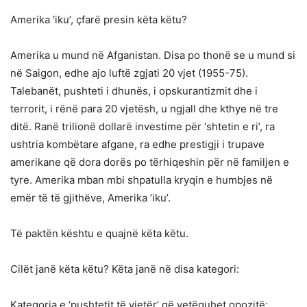
Amerika ‘iku’, çfarë presin këta këtu?
Amerika u mund në Afganistan. Disa po thonë se u mund si
në Saigon, edhe ajo luftë zgjati 20 vjet (1955-75).
Talebanët, pushteti i dhunës, i opskurantizmit dhe i
terrorit, i rënë para 20 vjetësh, u ngjall dhe kthye në tre
ditë. Ranë trilionë dollarë investime për ‘shtetin e ri’, ra
ushtria kombëtare afgane, ra edhe prestigji i trupave
amerikane që dora dorës po tërhiqeshin për në familjen e
tyre. Amerika mban mbi shpatulla kryqin e humbjes në
emër të të gjithëve, Amerika ‘iku’.
Të paktën kështu e quajnë këta këtu.
Cilët janë këta këtu? Këta janë në disa kategori:
Kategoria e ‘pushtetit të vjetër’ që vetëquhet opozitë;