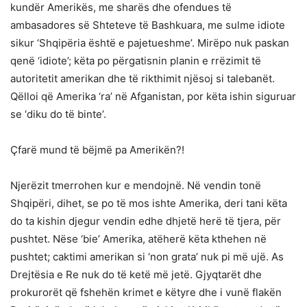
kundër Amerikës, me sharës dhe ofendues të
ambasadores së Shteteve të Bashkuara, me sulme idiote
sikur ‘Shqipëria është e pajetueshme’. Mirëpo nuk paskan
qenë ‘idiote’; këta po përgatisnin planin e rrëzimit të
autoritetit amerikan dhe të rikthimit njësoj si talebanët.
Qëlloi që Amerika ‘ra’ në Afganistan, por këta ishin siguruar
se ‘diku do të binte’.
Çfarë mund të bëjmë pa Amerikën?!
Njerëzit tmerrohen kur e mendojnë. Në vendin tonë
Shqipëri, dihet, se po të mos ishte Amerika, deri tani këta
do ta kishin djegur vendin edhe dhjetë herë të tjera, për
pushtet. Nëse ‘bie’ Amerika, atëherë këta kthehen në
pushtet; caktimi amerikan si ‘non grata’ nuk pi më ujë. As
Drejtësia e Re nuk do të ketë më jetë. Gjyqtarët dhe
prokurorët që fshehën krimet e këtyre dhe i vunë flakën