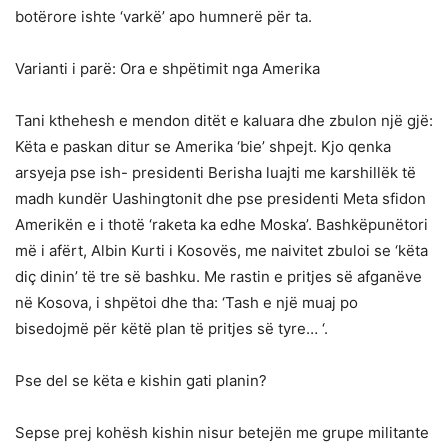
botërore ishte ‘varkë’ apo humnerë për ta.
Varianti i parë: Ora e shpëtimit nga Amerika
Tani kthehesh e mendon ditët e kaluara dhe zbulon një gjë:
Këta e paskan ditur se Amerika ‘bie’ shpejt. Kjo qenka
arsyeja pse ish- presidenti Berisha luajti me karshillëk të
madh kundër Uashingtonit dhe pse presidenti Meta sfidon
Amerikën e i thotë ‘raketa ka edhe Moska’. Bashkëpunëtori
më i afërt, Albin Kurti i Kosovës, me naivitet zbuloi se ‘këta
diç dinin’ të tre së bashku. Me rastin e pritjes së afganëve
në Kosova, i shpëtoi dhe tha: ‘Tash e një muaj po
bisedojmë për këtë plan të pritjes së tyre… ‘.
Pse del se këta e kishin gati planin?
Sepse prej kohësh kishin nisur betejën me grupe militante