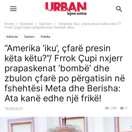
Home
Editorial
Opinion
“Amerika ‘iku’, çfarë presin këta këtu?”/
Frrok Çupi nxjerr prapaskenat ‘bombë’ dhe...
Editorial
Opinion
Politike
“Amerika ‘iku’, çfarë presin
këta këtu?”/ Frrok Çupi nxjerr
prapaskenat ‘bombë’ dhe
zbulon çfarë po përgatisin në
fshehtësi Meta dhe Berisha:
Ata kanë edhe një frikë!
390
0
18/08/2021