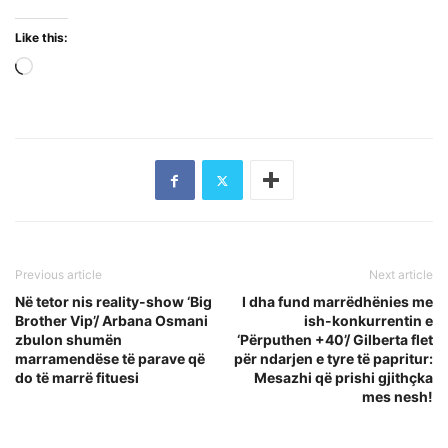
Like this:
Loading…
Previous article
Next article
Në tetor nis reality-show ‘Big
I dha fund marrëdhënies me
Brother Vip’/ Arbana Osmani
ish-konkurrentin e
zbulon shumën
‘Përputhen +40’/ Gilberta flet
marramendëse të parave që
për ndarjen e tyre të papritur:
do të marrë fituesi
Mesazhi që prishi gjithçka
mes nesh!