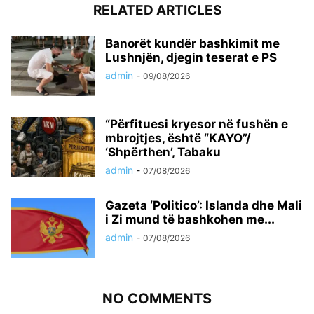
RELATED ARTICLES
Banorët kundër bashkimit me
Lushnjën, djegin teserat e PS
admin
-
09/08/2026
“Përfituesi kryesor në fushën e
mbrojtjes, është “KAYO”/
‘Shpërthen’, Tabaku
admin
-
07/08/2026
Gazeta ‘Politico’: Islanda dhe Mali
i Zi mund të bashkohen me...
admin
-
07/08/2026
NO COMMENTS