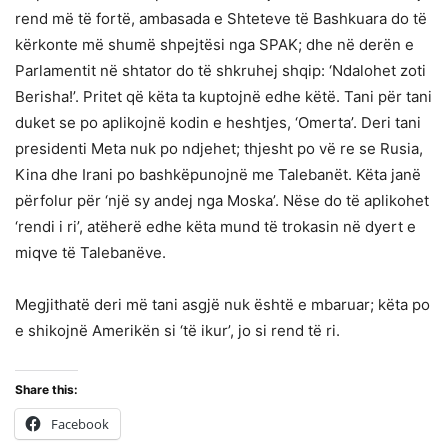
rend më të fortë, ambasada e Shteteve të Bashkuara do të
kërkonte më shumë shpejtësi nga SPAK; dhe në derën e
Parlamentit në shtator do të shkruhej shqip: ‘Ndalohet zoti
Berisha!’. Pritet që këta ta kuptojnë edhe këtë. Tani për tani
duket se po aplikojnë kodin e heshtjes, ‘Omerta’. Deri tani
presidenti Meta nuk po ndjehet; thjesht po vë re se Rusia,
Kina dhe Irani po bashkëpunojnë me Talebanët. Këta janë
përfolur për ‘një sy andej nga Moska’. Nëse do të aplikohet
‘rendi i ri’, atëherë edhe këta mund të trokasin në dyert e
miqve të Talebanëve.
Megjithatë deri më tani asgjë nuk është e mbaruar; këta po
e shikojnë Amerikën si ‘të ikur’, jo si rend të ri.
Share this:
Facebook