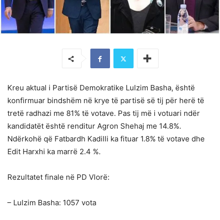
Kreu aktual i Partisë Demokratike Lulzim Basha, është
konfirmuar bindshëm në krye të partisë së tij për herë të
tretë radhazi me 81% të votave. Pas tij më i votuari ndër
kandidatët është renditur Agron Shehaj me 14.8%.
Ndërkohë që Fatbardh Kadilli ka fituar 1.8% të votave dhe
Edit Harxhi ka marrë 2.4 %.
Rezultatet finale në PD Vlorë:
– Lulzim Basha: 1057 vota