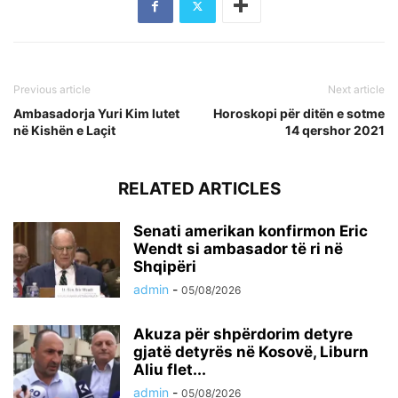
Previous article
Next article
Ambasadorja Yuri Kim lutet
Horoskopi për ditën e sotme
në Kishën e Laçit
14 qershor 2021
RELATED ARTICLES
Senati amerikan konfirmon Eric
Wendt si ambasador të ri në
Shqipëri
admin
-
05/08/2026
Akuza për shpërdorim detyre
gjatë detyrës në Kosovë, Liburn
Aliu flet...
admin
-
05/08/2026