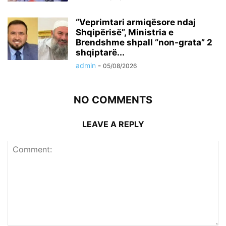
“Veprimtari armiqësore ndaj
Shqipërisë”, Ministria e
Brendshme shpall “non-grata” 2
shqiptarë...
admin
-
05/08/2026
NO COMMENTS
LEAVE A REPLY