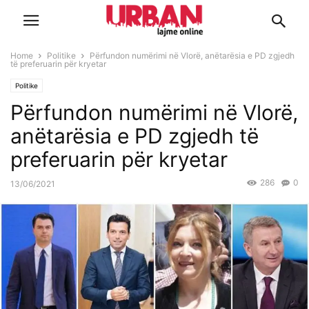
Home
Politike
Përfundon numërimi në Vlorë, anëtarësia e PD zgjedh
të preferuarin për kryetar
Politike
Përfundon numërimi në Vlorë,
anëtarësia e PD zgjedh të
preferuarin për kryetar
286
0
13/06/2021