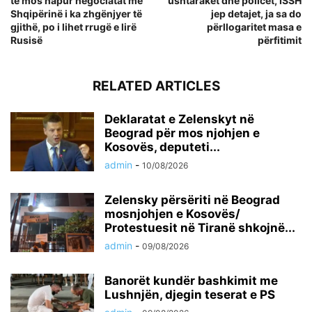
të mos hapur negociatat me
ushtarakët dhe policët, ISSH
Shqipërinë i ka zhgënjyer të
jep detajet, ja sa do
gjithë, po i lihet rrugë e lirë
përllogaritet masa e
Rusisë
përfitimit
RELATED ARTICLES
Deklaratat e Zelenskyt në
Beograd për mos njohjen e
Kosovës, deputeti...
admin
-
10/08/2026
Zelensky përsëriti në Beograd
mosnjohjen e Kosovës/
Protestuesit në Tiranë shkojnë...
admin
-
09/08/2026
Banorët kundër bashkimit me
Lushnjën, djegin teserat e PS