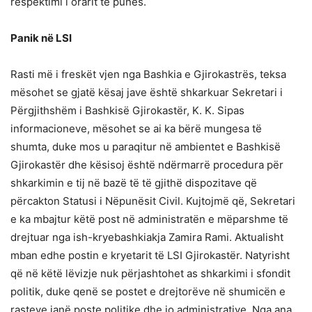
respektimi i orarit të punës.
Panik në LSI
Rasti më i freskët vjen nga Bashkia e Gjirokastrës, teksa
mësohet se gjatë kësaj jave është shkarkuar Sekretari i
Përgjithshëm i Bashkisë Gjirokastër, K. K. Sipas
informacioneve, mësohet se ai ka bërë mungesa të
shumta, duke mos u paraqitur në ambientet e Bashkisë
Gjirokastër dhe kësisoj është ndërmarrë procedura për
shkarkimin e tij në bazë të të gjithë dispozitave që
përcakton Statusi i Nëpunësit Civil. Kujtojmë që, Sekretari
e ka mbajtur këtë post në administratën e mëparshme të
drejtuar nga ish-kryebashkiakja Zamira Rami. Aktualisht
mban edhe postin e kryetarit të LSI Gjirokastër. Natyrisht
që në këtë lëvizje nuk përjashtohet as shkarkimi i sfondit
politik, duke qenë se postet e drejtorëve në shumicën e
rasteve janë poste politike dhe jo administrative. Nga ana