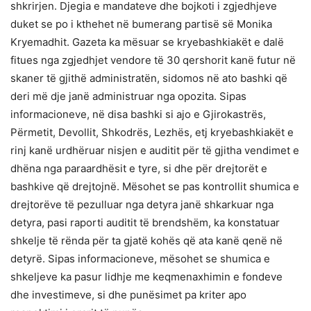
shkrirjen. Djegia e mandateve dhe bojkoti i zgjedhjeve
duket se po i kthehet në bumerang partisë së Monika
Kryemadhit. Gazeta ka mësuar se kryebashkiakët e dalë
fitues nga zgjedhjet vendore të 30 qershorit kanë futur në
skaner të gjithë administratën, sidomos në ato bashki që
deri më dje janë administruar nga opozita. Sipas
informacioneve, në disa bashki si ajo e Gjirokastrës,
Përmetit, Devollit, Shkodrës, Lezhës, etj kryebashkiakët e
rinj kanë urdhëruar nisjen e auditit për të gjitha vendimet e
dhëna nga paraardhësit e tyre, si dhe për drejtorët e
bashkive që drejtojnë. Mësohet se pas kontrollit shumica e
drejtorëve të pezulluar nga detyra janë shkarkuar nga
detyra, pasi raporti auditit të brendshëm, ka konstatuar
shkelje të rënda për ta gjatë kohës që ata kanë qenë në
detyrë. Sipas informacioneve, mësohet se shumica e
shkeljeve ka pasur lidhje me keqmenaxhimin e fondeve
dhe investimeve, si dhe punësimet pa kriter apo