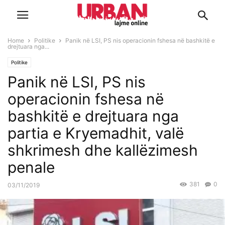
Home
Politike
Panik në LSI, PS nis operacionin fshesa në bashkitë e
drejtuara nga...
Politike
Panik në LSI, PS nis
operacionin fshesa në
bashkitë e drejtuara nga
partia e Kryemadhit, valë
shkrimesh dhe kallëzimesh
penale
381
0
03/11/2019