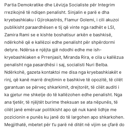
Partia Demokratike dhe Lëvizja Socialiste për Integrim
rrezikojnë të ndiqen penalisht. Sinjalin e parë e dha
kryebashkiaku i Gjirokastrës, Flamur Golemi, i cili akuzoi
publikisht paraardhësen e tij që vinte nga radhët e LSI,
Zamira Rami se e kishte boshatisur arkën e bashkisë,
ndërkohë që e kallëzoi edhe penalisht për shpërdormi
detyre. Ndërsa e njëjta gjë ndodhi edhe me ish-
kryebashkiaken e Prrenjasit, Miranda Rira, e cila u kallëzua
penalisht nga pasardhësi i saj, socialisti Nuri Belba.
Ndërkohë, gazeta kontaktoi me disa nga kryebashkiakët e
rinj, që kanë marrë drejtimin e bashkive të opozitë, të cilët
garantuan se përveç shkarkimit, drejtorët, të cilët auditi i
ka gjetur me shkelje do të kallëzohen edhe penalisht. Nga
ana tjetër, të njëjtët burime theksuan se ata nëpunës, të
cilët janë emëruar politikisht apo që nuk kanë lidhje me
pozicionin e punës ku janë do të largohen apo shkarkohen.
Megjithatë, mbetet për t’u parë në ditët në vijim se çfarë do