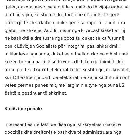
tjetër, gazeta mësoi se e njëjta situatë do të vijojë edhe në
ditët në vijim, ku shumë drejtorë dhe nëpunës të tjerë
pritet që të shkarkohen, duke qenë se raporti i auditi i ka
gjetur me shkelje. Auditi i nisur nga kryebashkiakët e rinj
në bashkitë e drejtuara nga opozita, duket se ka futur në
panik Lëvizjen Socialiste për Integrim, pasi shkarkimi i
militantëve nga puna, duket se e thellon akoma më shumë
krizën brenda partisë së Kryemadhit, ku rrjedhimisht kjo
forcë politike tkurret elektoratikisht. Kështu që, në kushtet,
kur LSI është një parti që elektoratin e saj e ka thithur rreth
vetes përmes punësimit, me largimin e tyre nga puna LSI
është e destinuar të shkrihet.
Kallëzime penale
Interesant është fakti se disa nga ish-kryebashkiakët e
opozitës dhe drejtorët e bashkive të administruara nga