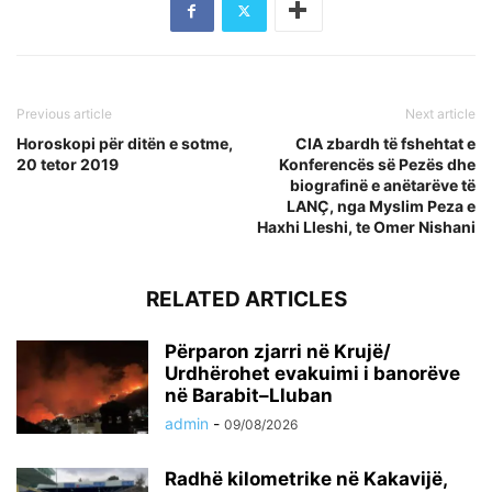
Previous article
Next article
Horoskopi për ditën e sotme,
CIA zbardh të fshehtat e
20 tetor 2019
Konferencës së Pezës dhe
biografinë e anëtarëve të
LANÇ, nga Myslim Peza e
Haxhi Lleshi, te Omer Nishani
RELATED ARTICLES
Përparon zjarri në Krujë/
Urdhërohet evakuimi i banorëve
në Barabit–Lluban
admin
-
09/08/2026
Radhë kilometrike në Kakavijë,