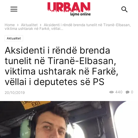
Home
Aktualitet
Aksidenti i rëndë brenda tunelit në Tiranë-Elbasan,
viktima ushtarak në Farkë, vëllai...
Aktualitet
Aksidenti i rëndë brenda
tunelit në Tiranë-Elbasan,
viktima ushtarak në Farkë,
vëllai i deputetes së PS
440
0
20/10/2019