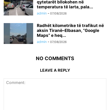
qytetarët bllokohen në
temperatura të larta, pala...
admin
-
07/08/2026
Radhët kilometrike të trafikut në
aksin Tiranë–Elbasan, “Google
Maps” e heq...
admin
-
07/08/2026
NO COMMENTS
LEAVE A REPLY