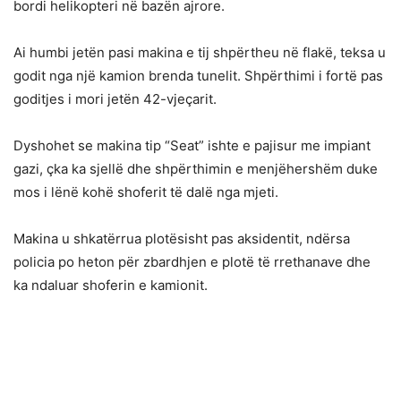
bordi helikopteri në bazën ajrore.
Ai humbi jetën pasi makina e tij shpërtheu në flakë, teksa u
godit nga një kamion brenda tunelit. Shpërthimi i fortë pas
goditjes i mori jetën 42-vjeçarit.
Dyshohet se makina tip “Seat” ishte e pajisur me impiant
gazi, çka ka sjellë dhe shpërthimin e menjëhershëm duke
mos i lënë kohë shoferit të dalë nga mjeti.
Makina u shkatërrua plotësisht pas aksidentit, ndërsa
policia po heton për zbardhjen e plotë të rrethanave dhe
ka ndaluar shoferin e kamionit.