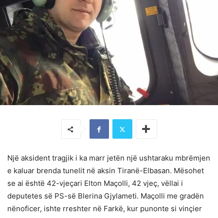
Një aksident tragjik i ka marr jetën një ushtaraku mbrëmjen
e kaluar brenda tunelit në aksin Tiranë-Elbasan. Mësohet
se ai është 42-vjeçari Elton Maçolli, 42 vjeç, vëllai i
deputetes së PS-së Blerina Gjylameti. Maçolli me gradën
nënoficer, ishte rreshter në Farkë, kur punonte si vinçier