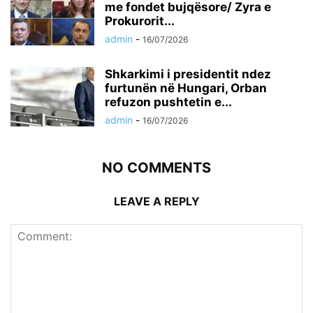
me fondet bujqësore/ Zyra e
Prokurorit...
admin
-
16/07/2026
Shkarkimi i presidentit ndez
furtunën në Hungari, Orban
refuzon pushtetin e...
admin
-
16/07/2026
NO COMMENTS
LEAVE A REPLY