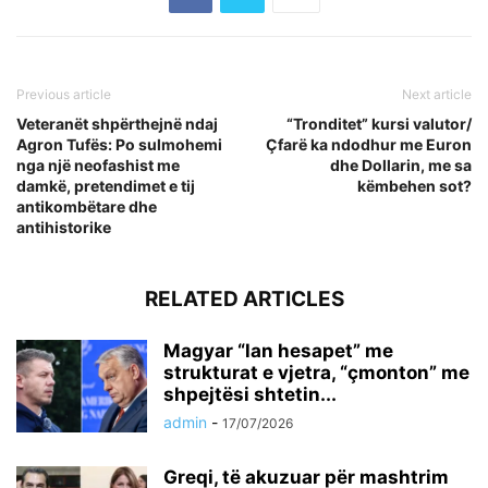
Previous article
Next article
Veteranët shpërthejnë ndaj
“Tronditet” kursi valutor/
Agron Tufës: Po sulmohemi
Çfarë ka ndodhur me Euron
nga një neofashist me
dhe Dollarin, me sa
damkë, pretendimet e tij
këmbehen sot?
antikombëtare dhe
antihistorike
RELATED ARTICLES
Magyar “lan hesapet” me
strukturat e vjetra, “çmonton” me
shpejtësi shtetin...
admin
-
17/07/2026
Greqi, të akuzuar për mashtrim