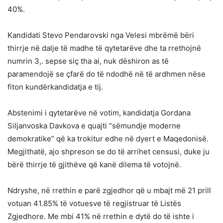
40%.
Kandidati Stevo Pendarovski nga Velesi mbrëmë bëri
thirrje në dalje të madhe të qytetarëve dhe ta rrethojnë
numrin 3,. sepse siç tha ai, nuk dëshiron as të
paramendojë se çfarë do të ndodhë në të ardhmen nëse
fiton kundërkandidatja e tij.
Abstenimi i qytetarëve në votim, kandidatja Gordana
Siljanvoska Davkova e quajti “sëmundje moderne
demokratike” që ka trokitur edhe në dyert e Maqedonisë.
Megjithatë, ajo shpreson se do të arrihet censusi, duke ju
bërë thirrje të gjithëve që kanë dilema të votojnë.
Ndryshe, në rrethin e parë zgjedhor që u mbajt më 21 prill
votuan 41.85% të votuesve të regjistruar të Listës
Zgjedhore. Me mbi 41% në rrethin e dytë do të ishte i