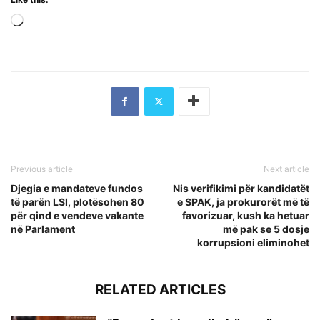
Loading…
Previous article
Next article
Djegia e mandateve fundos
Nis verifikimi për kandidatët
të parën LSI, plotësohen 80
e SPAK, ja prokurorët më të
për qind e vendeve vakante
favorizuar, kush ka hetuar
në Parlament
më pak se 5 dosje
korrupsioni eliminohet
RELATED ARTICLES