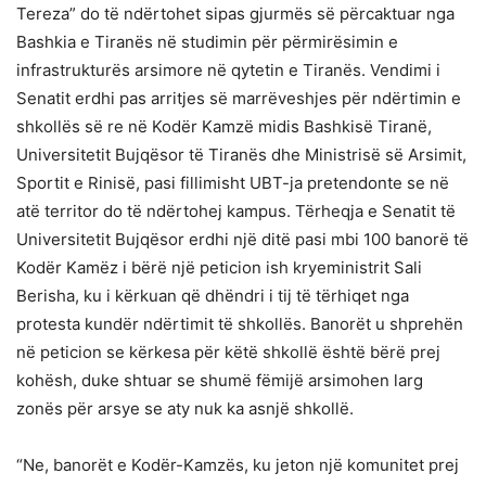
Tereza” do të ndërtohet sipas gjurmës së përcaktuar nga
Bashkia e Tiranës në studimin për përmirësimin e
infrastrukturës arsimore në qytetin e Tiranës. Vendimi i
Senatit erdhi pas arritjes së marrëveshjes për ndërtimin e
shkollës së re në Kodër Kamzë midis Bashkisë Tiranë,
Universitetit Bujqësor të Tiranës dhe Ministrisë së Arsimit,
Sportit e Rinisë, pasi fillimisht UBT-ja pretendonte se në
atë territor do të ndërtohej kampus. Tërheqja e Senatit të
Universitetit Bujqësor erdhi një ditë pasi mbi 100 banorë të
Kodër Kamëz i bërë një peticion ish kryeministrit Sali
Berisha, ku i kërkuan që dhëndri i tij të tërhiqet nga
protesta kundër ndërtimit të shkollës. Banorët u shprehën
në peticion se kërkesa për këtë shkollë është bërë prej
kohësh, duke shtuar se shumë fëmijë arsimohen larg
zonës për arsye se aty nuk ka asnjë shkollë.
“Ne, banorët e Kodër-Kamzës, ku jeton një komunitet prej