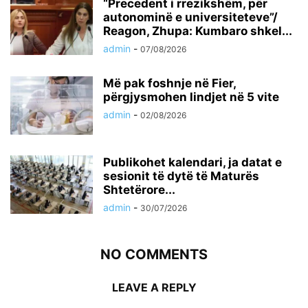
“Precedent i rrezikshëm, për
autonominë e universiteteve”/
Reagon, Zhupa: Kumbaro shkel...
admin
-
07/08/2026
Më pak foshnje në Fier,
përgjysmohen lindjet në 5 vite
admin
-
02/08/2026
Publikohet kalendari, ja datat e
sesionit të dytë të Maturës
Shtetërore...
admin
-
30/07/2026
NO COMMENTS
LEAVE A REPLY