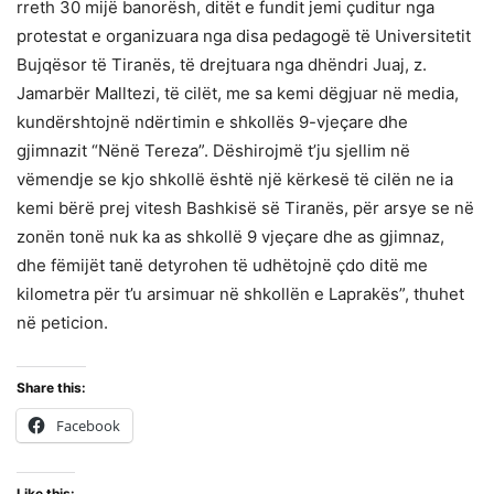
rreth 30 mijë banorësh, ditët e fundit jemi çuditur nga
protestat e organizuara nga disa pedagogë të Universitetit
Bujqësor të Tiranës, të drejtuara nga dhëndri Juaj, z.
Jamarbër Malltezi, të cilët, me sa kemi dëgjuar në media,
kundërshtojnë ndërtimin e shkollës 9-vjeçare dhe
gjimnazit “Nënë Tereza”. Dëshirojmë t’ju sjellim në
vëmendje se kjo shkollë është një kërkesë të cilën ne ia
kemi bërë prej vitesh Bashkisë së Tiranës, për arsye se në
zonën tonë nuk ka as shkollë 9 vjeçare dhe as gjimnaz,
dhe fëmijët tanë detyrohen të udhëtojnë çdo ditë me
kilometra për t’u arsimuar në shkollën e Laprakës”, thuhet
në peticion.
Share this:
Facebook
Like this: