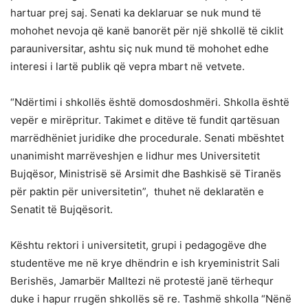
hartuar prej saj. Senati ka deklaruar se nuk mund të
mohohet nevoja që kanë banorët për një shkollë të ciklit
parauniversitar, ashtu siç nuk mund të mohohet edhe
interesi i lartë publik që vepra mbart në vetvete.
“Ndërtimi i shkollës është domosdoshmëri. Shkolla është
vepër e mirëpritur. Takimet e ditëve të fundit qartësuan
marrëdhëniet juridike dhe procedurale. Senati mbështet
unanimisht marrëveshjen e lidhur mes Universitetit
Bujqësor, Ministrisë së Arsimit dhe Bashkisë së Tiranës
për paktin për universitetin”, thuhet në deklaratën e
Senatit të Bujqësorit.
Kështu rektori i universitetit, grupi i pedagogëve dhe
studentëve me në krye dhëndrin e ish kryeministrit Sali
Berishës, Jamarbër Malltezi në protestë janë tërhequr
duke i hapur rrugën shkollës së re. Tashmë shkolla “Nënë