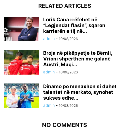
RELATED ARTICLES
Lorik Cana rrëfehet në
“Legjendat flasin”, sqaron
karrierën e tij në...
admin
-
10/08/2026
Broja në pikëpyetje te Bërnli,
Vrioni shpërthen me golanë
Austri, Muçi...
admin
-
10/08/2026
Dinamo po menaxhon si duhet
talentet në merkato, synohet
sukses edhe...
admin
-
10/08/2026
NO COMMENTS