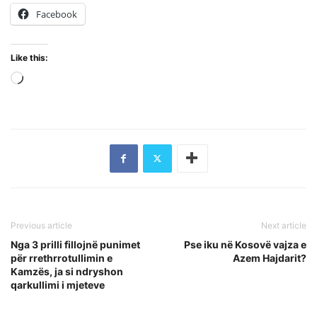
Facebook
Like this:
Loading…
Previous article
Next article
Nga 3 prilli fillojnë punimet
Pse iku në Kosovë vajza e
për rrethrrotullimin e
Azem Hajdarit?
Kamzës, ja si ndryshon
qarkullimi i mjeteve