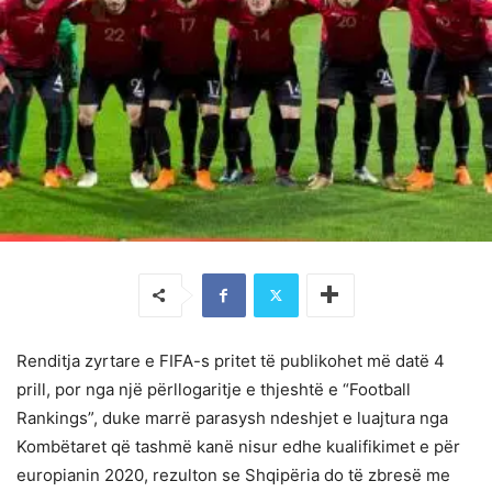
Renditja zyrtare e FIFA-s pritet të publikohet më datë 4
prill, por nga një përllogaritje e thjeshtë e “Football
Rankings”, duke marrë parasysh ndeshjet e luajtura nga
Kombëtaret që tashmë kanë nisur edhe kualifikimet e për
europianin 2020, rezulton se Shqipëria do të zbresë me