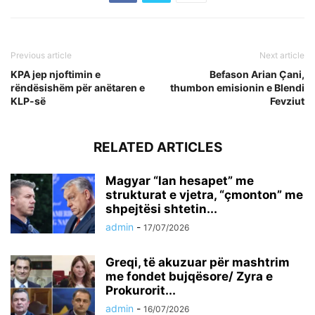
Previous article
Next article
KPA jep njoftimin e
Befason Arian Çani,
rëndësishëm për anëtaren e
thumbon emisionin e Blendi
KLP-së
Fevziut
RELATED ARTICLES
Magyar “lan hesapet” me
strukturat e vjetra, “çmonton” me
shpejtësi shtetin...
admin
-
17/07/2026
Greqi, të akuzuar për mashtrim
me fondet bujqësore/ Zyra e
Prokurorit...
admin
-
16/07/2026