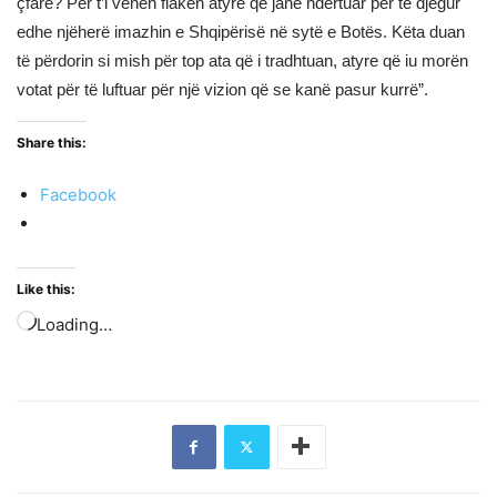
çfarë? Për t’i vënën flakën atyre që janë ndërtuar për të djegur
edhe njëherë imazhin e Shqipërisë në sytë e Botës. Këta duan
të përdorin si mish për top ata që i tradhtuan, atyre që iu morën
votat për të luftuar për një vizion që se kanë pasur kurrë”.
Share this:
Facebook
Like this:
Loading…