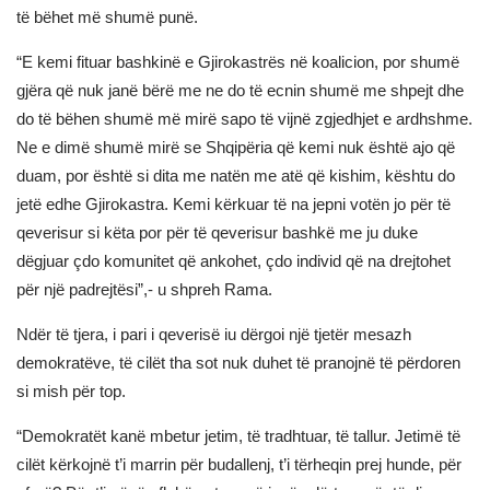
të bëhet më shumë punë.
“E kemi fituar bashkinë e Gjirokastrës në koalicion, por shumë
gjëra që nuk janë bërë me ne do të ecnin shumë me shpejt dhe
do të bëhen shumë më mirë sapo të vijnë zgjedhjet e ardhshme.
Ne e dimë shumë mirë se Shqipëria që kemi nuk është ajo që
duam, por është si dita me natën me atë që kishim, kështu do
jetë edhe Gjirokastra. Kemi kërkuar të na jepni votën jo për të
qeverisur si këta por për të qeverisur bashkë me ju duke
dëgjuar çdo komunitet që ankohet, çdo individ që na drejtohet
për një padrejtësi”,- u shpreh Rama.
Ndër të tjera, i pari i qeverisë iu dërgoi një tjetër mesazh
demokratëve, të cilët tha sot nuk duhet të pranojnë të përdoren
si mish për top.
“Demokratët kanë mbetur jetim, të tradhtuar, të tallur. Jetimë të
cilët kërkojnë t’i marrin për budallenj, t’i tërheqin prej hunde, për