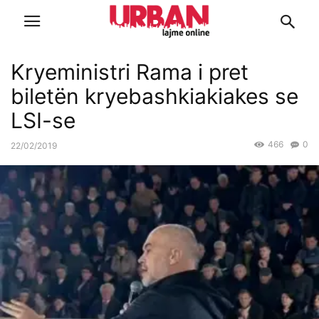
Kryeministri Rama i pret
biletën kryebashkiakiakes se
LSI-se
466
0
22/02/2019