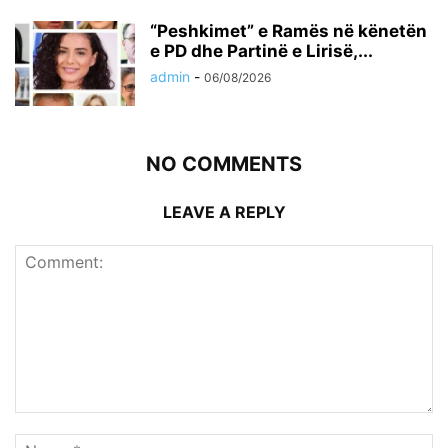
“Peshkimet” e Ramës në kënetën
e PD dhe Partinë e Lirisë,...
admin
-
06/08/2026
NO COMMENTS
LEAVE A REPLY