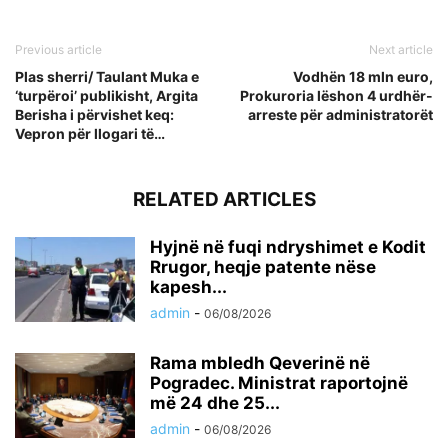
Previous article
Next article
Plas sherri/ Taulant Muka e
Vodhën 18 mln euro,
‘turpëroi’ publikisht, Argita
Prokuroria lëshon 4 urdhër-
Berisha i përvishet keq:
arreste për administratorët
Vepron për llogari të…
RELATED ARTICLES
Hyjnë në fuqi ndryshimet e Kodit
Rrugor, heqje patente nëse
kapesh...
admin
-
06/08/2026
Rama mbledh Qeverinë në
Pogradec. Ministrat raportojnë
më 24 dhe 25...
admin
-
06/08/2026