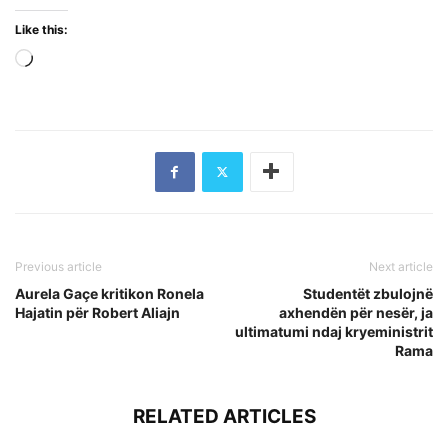
Like this:
Loading…
Previous article
Next article
Aurela Gaçe kritikon Ronela
Studentët zbulojnë
Hajatin për Robert Aliajn
axhendën për nesër, ja
ultimatumi ndaj kryeministrit
Rama
RELATED ARTICLES