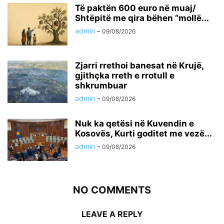
Të paktën 600 euro në muaj/
Shtëpitë me qira bëhen “mollë...
admin
-
09/08/2026
Zjarri rrethoi banesat në Krujë,
gjithçka rreth e rrotull e
shkrumbuar
admin
-
09/08/2026
Nuk ka qetësi në Kuvendin e
Kosovës, Kurti goditet me vezë...
admin
-
09/08/2026
NO COMMENTS
LEAVE A REPLY