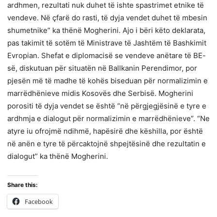
ardhmen, rezultati nuk duhet të ishte spastrimet etnike të
vendeve. Në çfarë do rasti, të dyja vendet duhet të mbesin
shumetnike” ka thënë Mogherini. Ajo i bëri këto deklarata,
pas takimit të sotëm të Ministrave të Jashtëm të Bashkimit
Evropian. Shefat e diplomacisë se vendeve anëtare të BE-
së, diskutuan për situatën në Ballkanin Perendimor, por
pjesën më të madhe të kohës biseduan për normalizimin e
marrëdhënieve midis Kosovës dhe Serbisë. Mogherini
porositi të dyja vendet se është “në përgjegjësinë e tyre e
ardhmja e dialogut për normalizimin e marrëdhënieve”. “Ne
atyre iu ofrojmë ndihmë, hapësirë dhe këshilla, por është
në anën e tyre të përcaktojnë shpejtësinë dhe rezultatin e
dialogut” ka thënë Mogherini.
Share this:
Facebook