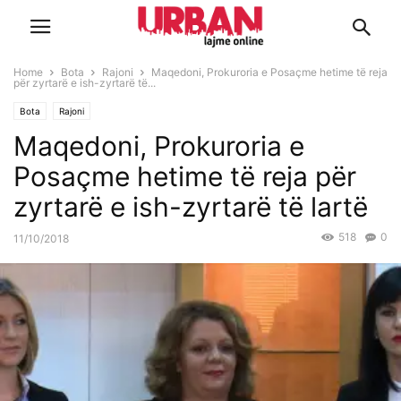
Home
Bota
Rajoni
Maqedoni, Prokuroria e Posaçme hetime të reja
për zyrtarë e ish-zyrtarë të...
Bota
Rajoni
Maqedoni, Prokuroria e
Posaçme hetime të reja për
zyrtarë e ish-zyrtarë të lartë
518
0
11/10/2018