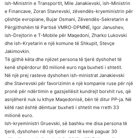
ish-Ministrin e Transportit, Mile Janakievski, ish-Ministrin
e Financave, Zoran Stavrevski, zëvendës-kryeministrin për
çështje evropiane, Bujar Osmani, Zëvendës-Sekretarin e
Përgjithshëm të Partisë VMRO-DPMNE, Igor Janushev,
ish-Drejtorin e T-Mobile për Maqedoni, Zharko Lukovski
dhe ish-Kryetarin e një komune të Shkupit, Stevçe
Jakimovkin.
Të gjithë këta dhe njëzet persona të tjerë dyshohet të
kenë shpërdorur 80 milionë euro nga buxheti i shtetit.
Në një prej rasteve dyshohen ish-ministrat Janakievski
dhe Stavrevski për favorizimin e një kompanie ruse për një
pronë për ndërtimin e gazsjellësit kundrejt borxhit rus, që
asnjëherë nuk iu kthye Maqedonisë, bën të ditur PP-ja. Në
këtë rast është dëmtuar buxheti i shtetit me rreth 33
milionë euro.
Ish-kryeministri Gruevski, së bashku me disa persona të
tjerë, dyshohen në një tjetër rast të kenë paguar 30