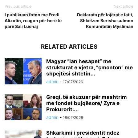
Previous article
Next article
I publikuan foton me Fredi
Deklarata për lojërat e fatit,
Alizotin, reagon për herë të
Shkëlzen Berisha sulmon
parë Sali Lushaj
Komunitetin Mysliman
RELATED ARTICLES
Magyar “lan hesapet” me
strukturat e vjetra, “çmonton” me
shpejtësi shtetin...
admin
-
17/07/2026
Greqi, të akuzuar për mashtrim
me fondet bujqësore/ Zyra e
Prokurorit...
admin
-
16/07/2026
Shkarkimi i presidentit ndez