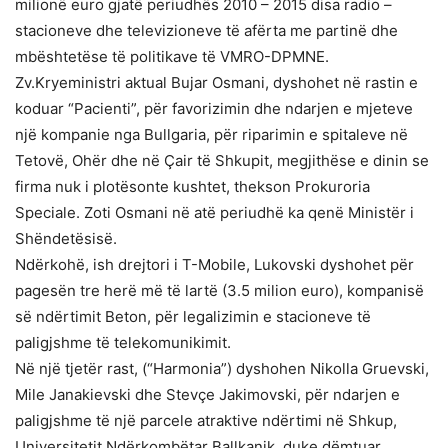
milionë euro gjatë periudhës 2010 – 2015 disa radio –
stacioneve dhe televizioneve të afërta me partinë dhe
mbështetëse të politikave të VMRO-DPMNE.
Zv.Kryeministri aktual Bujar Osmani, dyshohet në rastin e
koduar “Pacienti”, për favorizimin dhe ndarjen e mjeteve
një kompanie nga Bullgaria, për riparimin e spitaleve në
Tetovë, Ohër dhe në Çair të Shkupit, megjithëse e dinin se
firma nuk i plotësonte kushtet, thekson Prokuroria
Speciale. Zoti Osmani në atë periudhë ka qenë Ministër i
Shëndetësisë.
Ndërkohë, ish drejtori i T-Mobile, Lukovski dyshohet për
pagesën tre herë më të lartë (3.5 milion euro), kompanisë
së ndërtimit Beton, për legalizimin e stacioneve të
paligjshme të telekomunikimit.
Në një tjetër rast, (“Harmonia”) dyshohen Nikolla Gruevski,
Mile Janakievski dhe Stevçe Jakimovski, për ndarjen e
paligjshme të një parcele atraktive ndërtimi në Shkup,
Universitetit Ndërkombëtar Ballkanik, duke dëmtuar