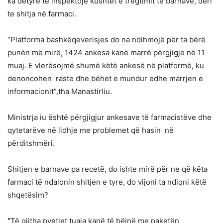
ka detyrë të inspektojë kushtet e tregtimit të barnave, deri
te shitja në farmaci.
“Platforma bashkëqeverisjes do na ndihmojë për ta bërë
punën më mirë, 1424 ankesa kanë marrë përgjigje në 11
muaj. E vlerësojmë shumë këtë ankesë në platformë, ku
denoncohen raste dhe bëhet e mundur edhe marrjen e
informacionit”,tha Manastirliu.
Ministrja iu është përgjigjur ankesave të farmacistëve dhe
qytetarëve në lidhje me problemet që hasin në
përditshmëri.
Shitjen e barnave pa recetë, do ishte mirë për ne që këta
farmaci të ndalonin shitjen e tyre, do vijoni ta ndiqni këtë
shqetësim?
“
Të gjitha pyetjet tuaja kanë të bëjnë me paketën