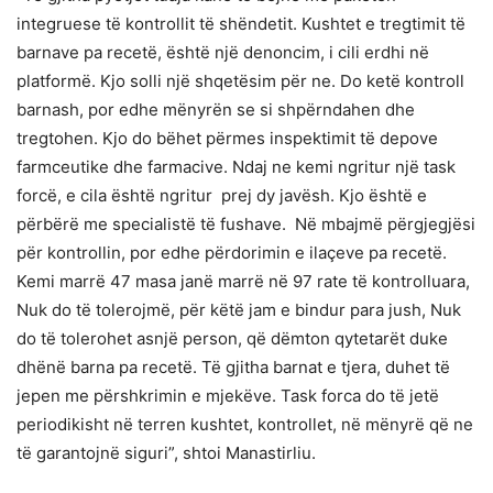
integruese të kontrollit të shëndetit. Kushtet e tregtimit të
barnave pa recetë, është një denoncim, i cili erdhi në
platformë. Kjo solli një shqetësim për ne. Do ketë kontroll
barnash, por edhe mënyrën se si shpërndahen dhe
tregtohen. Kjo do bëhet përmes inspektimit të depove
farmceutike dhe farmacive. Ndaj ne kemi ngritur një task
forcë, e cila është ngritur prej dy javësh. Kjo është e
përbërë me specialistë të fushave. Në mbajmë përgjegjësi
për kontrollin, por edhe përdorimin e ilaçeve pa recetë.
Kemi marrë 47 masa janë marrë në 97 rate të kontrolluara,
Nuk do të tolerojmë, për këtë jam e bindur para jush, Nuk
do të tolerohet asnjë person, që dëmton qytetarët duke
dhënë barna pa recetë. Të gjitha barnat e tjera, duhet të
jepen me përshkrimin e mjekëve. Task forca do të jetë
periodikisht në terren kushtet, kontrollet, në mënyrë që ne
të garantojnë siguri”, shtoi Manastirliu.