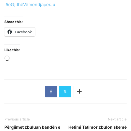
.
#eGjithëVëmendjapërJu
Share this:
Facebook
Like this:
Loading…
Previous article
Next article
Përgjimet zbuluan bandën e
Hetimi Tatimor zbulon skemë