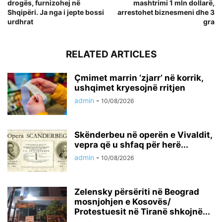
drogës, furnizohej në
mashtrimi 1 mln dollarë,
Shqipëri. Ja nga i jepte bossi
arrestohet biznesmeni dhe 3
urdhrat
gra
RELATED ARTICLES
Çmimet marrin ‘zjarr’ në korrik,
ushqimet kryesojnë rritjen
admin
-
10/08/2026
Skënderbeu në operën e Vivaldit,
vepra që u shfaq për herë...
admin
-
10/08/2026
Zelensky përsëriti në Beograd
mosnjohjen e Kosovës/
Protestuesit në Tiranë shkojnë...