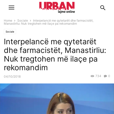
Home
Sociale
Interpelancë me qytetarët dhe farmacistët,
Manastirliu: Nuk tregtohen më ilaçe pa rekomandim
Sociale
Interpelancë me qytetarët
dhe farmacistët, Manastirliu:
Nuk tregtohen më ilaçe pa
rekomandim
734
0
04/10/2018