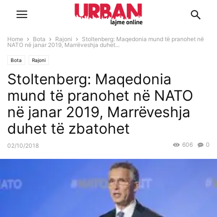
Home
Bota
Rajoni
Stoltenberg: Maqedonia mund të pranohet në
NATO në janar 2019, Marrëveshja duhet...
Bota
Rajoni
Stoltenberg: Maqedonia
mund të pranohet në NATO
në janar 2019, Marrëveshja
duhet të zbatohet
606
0
02/10/2018