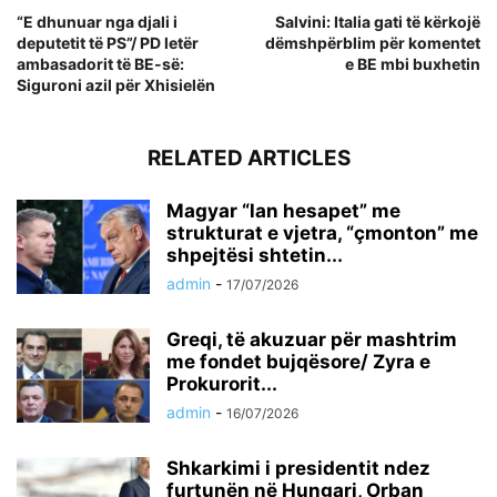
“E dhunuar nga djali i
Salvini: Italia gati të kërkojë
deputetit të PS”/ PD letër
dëmshpërblim për komentet
ambasadorit të BE-së:
e BE mbi buxhetin
Siguroni azil për Xhisielën
RELATED ARTICLES
Magyar “lan hesapet” me
strukturat e vjetra, “çmonton” me
shpejtësi shtetin...
admin
-
17/07/2026
Greqi, të akuzuar për mashtrim
me fondet bujqësore/ Zyra e
Prokurorit...
admin
-
16/07/2026
Shkarkimi i presidentit ndez
furtunën në Hungari, Orban