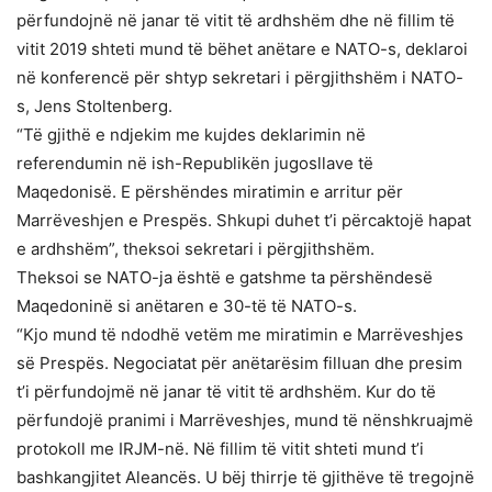
përfundojnë në janar të vitit të ardhshëm dhe në fillim të
vitit 2019 shteti mund të bëhet anëtare e NATO-s, deklaroi
në konferencë për shtyp sekretari i përgjithshëm i NATO-
s, Jens Stoltenberg.
“Të gjithë e ndjekim me kujdes deklarimin në
referendumin në ish-Republikën jugosllave të
Maqedonisë. E përshëndes miratimin e arritur për
Marrëveshjen e Prespës. Shkupi duhet t’i përcaktojë hapat
e ardhshëm”, theksoi sekretari i përgjithshëm.
Theksoi se NATO-ja është e gatshme ta përshëndesë
Maqedoninë si anëtaren e 30-të të NATO-s.
“Kjo mund të ndodhë vetëm me miratimin e Marrëveshjes
së Prespës. Negociatat për anëtarësim filluan dhe presim
t’i përfundojmë në janar të vitit të ardhshëm. Kur do të
përfundojë pranimi i Marrëveshjes, mund të nënshkruajmë
protokoll me IRJM-në. Në fillim të vitit shteti mund t’i
bashkangjitet Aleancës. U bëj thirrje të gjithëve të tregojnë