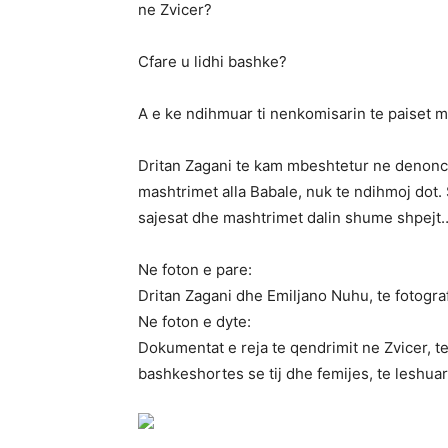
ne Zvicer?
Cfare u lidhi bashke?
A e ke ndihmuar ti nenkomisarin te paiset 
Dritan Zagani te kam mbeshtetur ne denonci
mashtrimet alla Babale, nuk te ndihmoj dot. S
sajesat dhe mashtrimet dalin shume shpejt
Ne foton e pare:
Dritan Zagani dhe Emiljano Nuhu, te fotogr
Ne foton e dyte:
Dokumentat e reja te qendrimit ne Zvicer, t
bashkeshortes se tij dhe femijes, te leshu