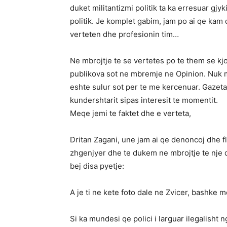
duket militantizmi politik ta ka erresuar gj
politik. Je komplet gabim, jam po ai qe ka
verteten dhe profesionin tim…
Ne mbrojtje te se vertetes po te them se kjo
publikova sot ne mbremje ne Opinion. Nuk me 
eshte sulur sot per te me kercenuar. Gazeta
kundershtarit sipas interesit te momentit.
Meqe jemi te faktet dhe e verteta,
Dritan Zagani, une jam ai qe denoncoj dhe 
zhgenjyer dhe te dukem ne mbrojtje te nje q
bej disa pyetje:
A je ti ne kete foto dale ne Zvicer, bashke
Si ka mundesi qe polici i larguar ilegalish