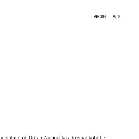
584
0
me sulmet që Dritan Zagani i ka adresuar kohët e