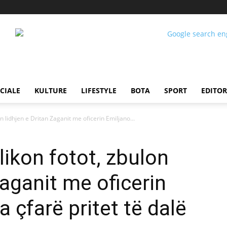
CIALE
KULTURE
LIFESTYLE
BOTA
SPORT
EDITOR
 lidhjen e Dritan Zaganit me oficerin Emiljano...
ikon fotot, zbulon
Zaganit me oficerin
 çfarë pritet të dalë