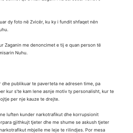
uar dy foto në Zvicër, ku ky i fundit shfaqet nën
uhu.
ur Zaganin me denoncimet e tij e quan person të
misarin Nuhu.
r dhe publikuar te paverteta ne adresen time, pa
per kur s’te kam lene asnje motiv ty personalisht, kur te
tje per nje kauze te drejte.
 ne luften kunder narkotrafikut dhe korrupsionit
erpara gjithkujt tjeter dhe me shume se askush tjeter
narkotrafikut mbjelle me leje te rilindjes. Por mesa