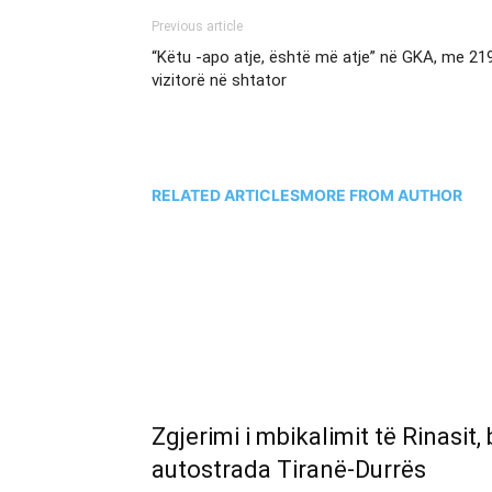
Previous article
“Këtu -apo atje, është më atje” në GKA, me 21
vizitorë në shtator
RELATED ARTICLES
MORE FROM AUTHOR
Zgjerimi i mbikalimit të Rinasit
autostrada Tiranë-Durrës