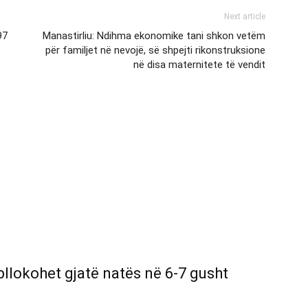
Next article
97
Manastirliu: Ndihma ekonomike tani shkon vetëm
për familjet në nevojë, së shpejti rikonstruksione
në disa maternitete të vendit
, bllokohet gjatë natës në 6-7 gusht