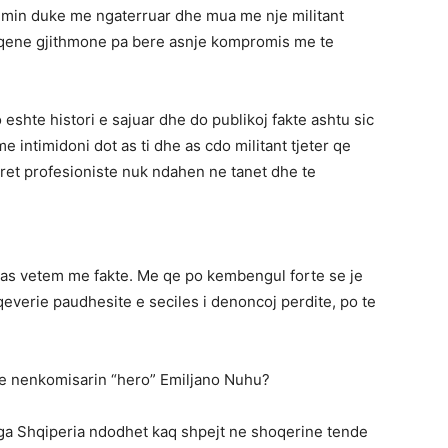
ykimin duke me ngaterruar dhe mua me nje militant
m qene gjithmone pa bere asnje kompromis me te
 eshte histori e sajuar dhe do publikoj fakte ashtu sic
intimidoni dot as ti dhe as cdo militant tjeter qe
ret profesioniste nuk ndahen ne tanet dhe te
flas vetem me fakte. Me qe po kembengul forte se je
everie paudhesite e seciles i denoncoj perdite, po te
 me nenkomisarin “hero” Emiljano Nuhu?
t nga Shqiperia ndodhet kaq shpejt ne shoqerine tende