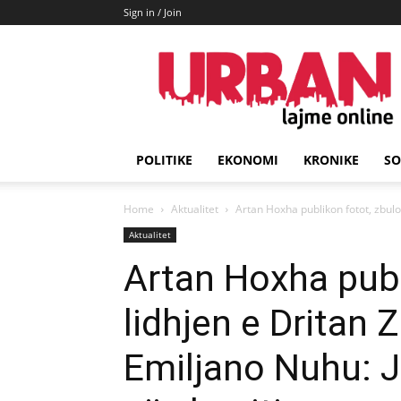
Sign in / Join
URBAN
Lajme
POLITIKE
EKONOMI
KRONIKE
SO
Home
Aktualitet
Artan Hoxha publikon fotot, zbulon
Aktualitet
Artan Hoxha publ
lidhjen e Dritan 
Emiljano Nuhu: Ja