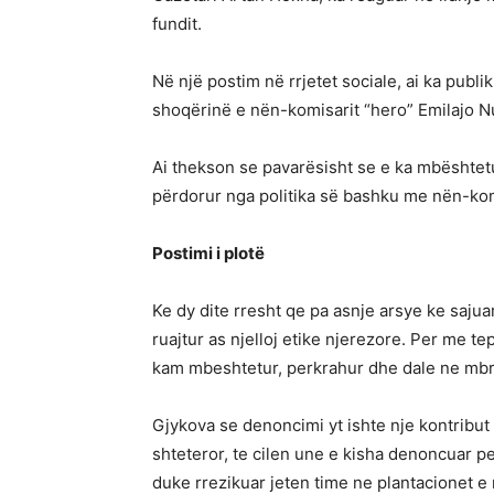
fundit.
Në një postim në rrjetet sociale, ai ka publik
shoqërinë e nën-komisarit “hero” Emilajo N
Ai thekson se pavarësisht se e ka mbështet
përdorur nga politika së bashku me nën-ko
Postimi i plotë
Ke dy dite rresht qe pa asnje arsye ke sajua
ruajtur as njelloj etike njerezore. Per me te
kam mbeshtetur, perkrahur dhe dale ne mbroj
Gjykova se denoncimi yt ishte nje kontribut
shteteror, te cilen une e kisha denoncuar p
duke rrezikuar jeten time ne plantacionet e 