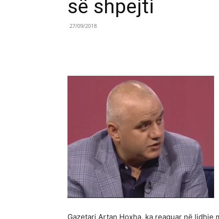
së shpejti
27/09/2018
Share
Gazetari Artan Hoxha, ka reaguar në lidhje 