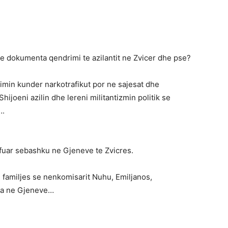
me dokumenta qendrimi te azilantit ne Zvicer dhe pse?
min kunder narkotrafikut por ne sajesat dhe
hijoeni azilin dhe lereni militantizmin politik se
….
afuar sebashku ne Gjeneve te Zvicres.
e familjes se nenkomisarit Nuhu, Emiljanos,
ara ne Gjeneve…